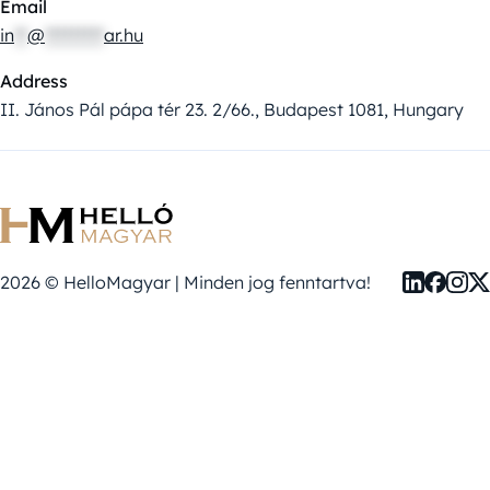
Email
in
**
@
*********
ar.hu
Address
II. János Pál pápa tér 23. 2/66., Budapest 1081, Hungary
2026 © HelloMagyar | Minden jog fenntartva!