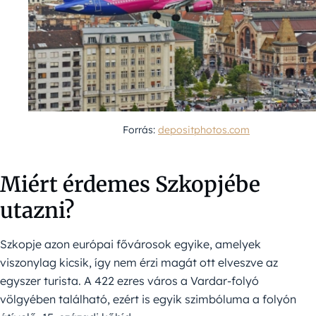
Forrás:
depositphotos.com
Miért érdemes Szkopjébe
utazni?
Szkopje azon európai fővárosok egyike, amelyek
viszonylag kicsik, így nem érzi magát ott elveszve az
egyszer turista. A 422 ezres város a Vardar-folyó
völgyében található, ezért is egyik szimbóluma a folyón