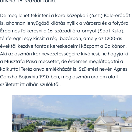
átívelő, 15. századi kőhíd.
De meg lehet tekinteni a kora középkori (6.sz.) Kale-erődöt
is, ahonnan lenyűgöző kilátás nyílik a városra és a folyóra.
Érdemes felkeresni a 16. századi óratornyot (Saat Kula),
ténferegni egy kicsit a régi bazárban, amely az 1200-as
évektől kezdve fontos kereskedelmi központ a Balkánon.
Aki az oszmán kor nevezetességeire kíváncsi, ne hagyja ki
a Musztafa Pasa mecsetet, de érdemes meglátogatni a
kalkuttai Teréz anya emlékházát is. Születési nevén Agnes
Gonxha Bojaxhiu 1910-ben, még oszmán uralom alatt
született itt albán szülőktől.