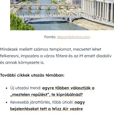
Forrás:
depositphotos.com
Mindezek mellett számos templomot, mecsetet lehet
felkeresni, impozáns a város főtere és az itt emelt diadalív
és annak környezete is.
További cikkek utazás témában:
Új utazási trend:
egyre többen választják a
„meztelen repülést”, te kipróbálnád?
Kevesebb járattörlés, több úticél:
nagy
bejelentéseket tett a Wizz Air vezére