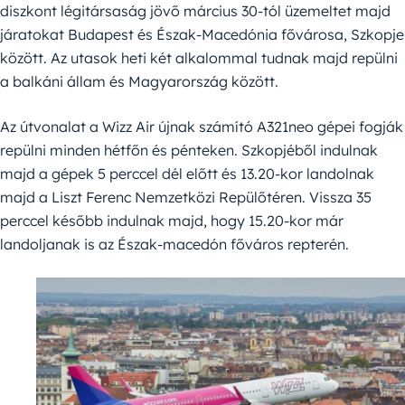
diszkont légitársaság jövő március 30-tól üzemeltet majd
járatokat Budapest és Észak-Macedónia fővárosa, Szkopje
között. Az utasok heti két alkalommal tudnak majd repülni
a balkáni állam és Magyarország között.
Az útvonalat a Wizz Air újnak számító A321neo gépei fogják
repülni minden hétfőn és pénteken. Szkopjéből indulnak
majd a gépek 5 perccel dél előtt és 13.20-kor landolnak
majd a Liszt Ferenc Nemzetközi Repülőtéren. Vissza 35
perccel később indulnak majd, hogy 15.20-kor már
landoljanak is az Észak-macedón főváros repterén.