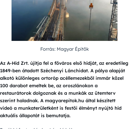
Forrás: Magyar Építők
Az A-Híd Zrt. újítja fel a főváros első hídját, az eredetileg
1849-ben átadott Széchenyi Lánchidat. A pálya alapját
alkotó különleges ortoróp acéllemezekből immár közel
100 darabot emeltek be, az oroszlánokon a
restaurátorok dolgoznak és a munkák az ütemterv
szerint haladnak. A magyarepitok.hu által készített
videó a munkaterületként is festői élményt nyújtó híd
aktuális állapotát is bemutatja.