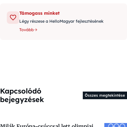
Támogass minket
Légy részese a HelloMagyar fejlesztésének
Tovább
Kapcsolódó
Összes megtekintése
bejegyzések
Milák Európa-csúccsal lett olimpiai