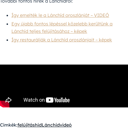
További fontos hírek a Lánchídról:
Így emelték le a Lánchíd oroszlánját – VIDEÓ
Egy újabb fontos lépéssel közelebb kerültünk a
Lánchíd teljes felújításához – képek
Így restaurálják a Lánchíd oroszlánjait – képek
Címkék:
felújítás
híd
Lánchíd
videó