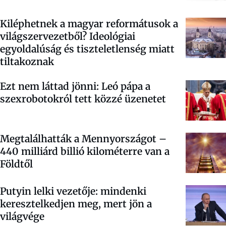
Kiléphetnek a magyar reformátusok a
világszervezetből? Ideológiai
egyoldalúság és tiszteletlenség miatt
tiltakoznak
Ezt nem láttad jönni: Leó pápa a
szexrobotokról tett közzé üzenetet
Megtalálhatták a Mennyországot –
440 milliárd billió kilométerre van a
Földtől
Putyin lelki vezetője: mindenki
keresztelkedjen meg, mert jön a
világvége