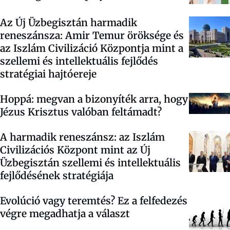
Az Új Üzbegisztán harmadik
reneszánsza: Amir Temur öröksége és
az Iszlám Civilizáció Központja mint a
szellemi és intellektuális fejlődés
stratégiai hajtóereje
Hoppá: megvan a bizonyíték arra, hogy
Jézus Krisztus valóban feltámadt?
A harmadik reneszánsz: az Iszlám
Civilizációs Központ mint az Új
Üzbegisztán szellemi és intellektuális
fejlődésének stratégiája
Evolúció vagy teremtés? Ez a felfedezés
végre megadhatja a választ