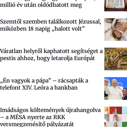
millió év után oldódhatott meg
Szemtől szemben találkozott Jézussal,
miközben 18 napig „halott volt”
Váratlan helyről kaphatott segítséget a
pestis ahhoz, hogy letarolja Európát
„Én vagyok a pápa” – rácsapták a
telefont XIV. Leóra a bankban
Imádságos költemények újrahangolva
– a MÉSA nyerte az RKK
versmegzenésítő pályázatát