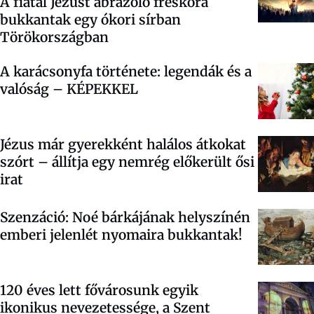
A fiatal Jézust ábrázoló freskóra
bukkantak egy ókori sírban
Törökországban
A karácsonyfa története: legendák és a
valóság – KÉPEKKEL
Jézus már gyerekként halálos átkokat
szórt – állítja egy nemrég előkerült ősi
irat
Szenzáció: Noé bárkájának helyszínén
emberi jelenlét nyomaira bukkantak!
120 éves lett fővárosunk egyik
ikonikus nevezetessége, a Szent