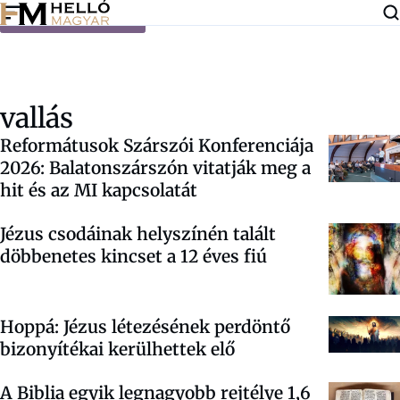
Ugrás a tartalomra
vallás
Reformátusok Szárszói Konferenciája
2026: Balatonszárszón vitatják meg a
hit és az MI kapcsolatát
Jézus csodáinak helyszínén talált
döbbenetes kincset a 12 éves fiú
Hoppá: Jézus létezésének perdöntő
bizonyítékai kerülhettek elő
A Biblia egyik legnagyobb rejtélye 1,6