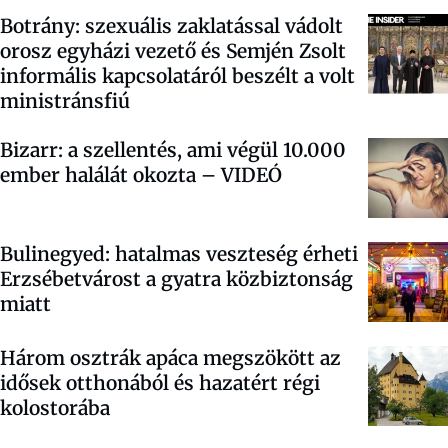
Botrány: szexuális zaklatással vádolt
orosz egyházi vezető és Semjén Zsolt
informális kapcsolatáról beszélt a volt
ministránsfiú
Bizarr: a szellentés, ami végül 10.000
ember halálát okozta – VIDEÓ
Bulinegyed: hatalmas veszteség érheti
Erzsébetvárost a gyatra közbiztonság
miatt
Három osztrák apáca megszökött az
idősek otthonából és hazatért régi
kolostorába