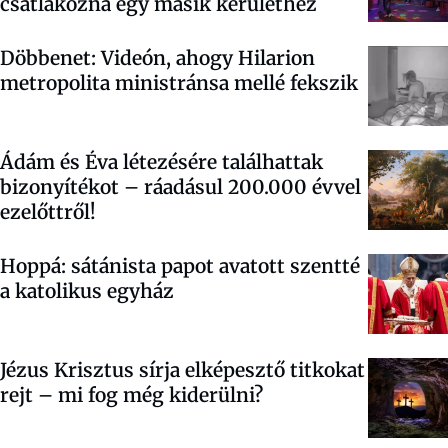
csatlakozna egy másik kerülethez
Döbbenet: Videón, ahogy Hilarion
metropolita ministránsa mellé fekszik
Ádám és Éva létezésére találhattak
bizonyítékot – ráadásul 200.000 évvel
ezelőttről!
Hoppá: sátánista papot avatott szentté
a katolikus egyház
Jézus Krisztus sírja elképesztő titkokat
rejt – mi fog még kiderülni?