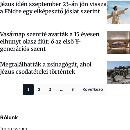
Jézus idén szeptember 23-án jön vissza
a Földre egy elképesztő jóslat szerint
Vasárnap szentté avatták a 15 évesen
elhunyt olasz fiút: ő az első Y-
generációs szent
Megtalálhatták a zsinagógát, ahol
Jézus csodatételei történtek
Bejegyzések la
1
2
3
…
8
Következő
Rólunk
Impresszum