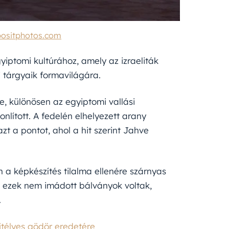
ositphotos.com
yiptomi kultúrához, amely az izraeliták
i tárgyaik formavilágára.
tte, különösen az egyiptomi vallási
nlított. A fedelén elhelyezett arany
zt a pontot, ahol a hit szerint Jahve
n a képkészítés tilalma ellenére szárnyas
t ezek nem imádott bálványok voltak,
.
ejtélyes gödör eredetére