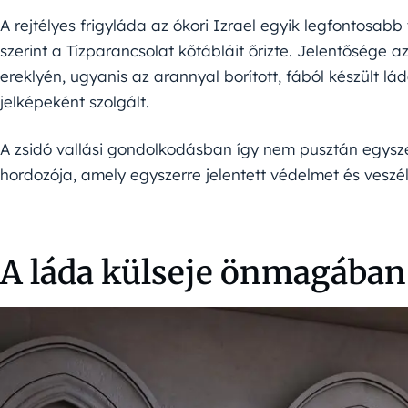
A rejtélyes frigyláda az ókori Izrael egyik legfontosab
szerint a Tízparancsolat kőtábláit őrizte. Jelentősége
ereklyén, ugyanis az arannyal borított, fából készült l
jelképeként szolgált.
A zsidó vallási gondolkodásban így nem pusztán egyszerű
hordozója, amely egyszerre jelentett védelmet és veszély
A láda külseje önmagában