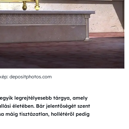
t kép: depositphotos.com
egyik legrejtélyesebb tárgya, amely
llási életében. Bár jelentőségét szent
a máig tisztázatlan, hollétéről pedig