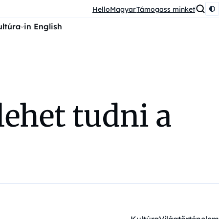
HelloMagyar
Támogass minket
ultúra
in English
 lehet tudni a