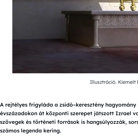
Illusztráció. Kiemel
A rejtélyes frigyláda a zsidó–keresztény hagyomány 
évszázadokon át központi szerepet játszott Izrael va
szövegek és történeti források is hangsúlyozzák, sors
számos legenda kering.