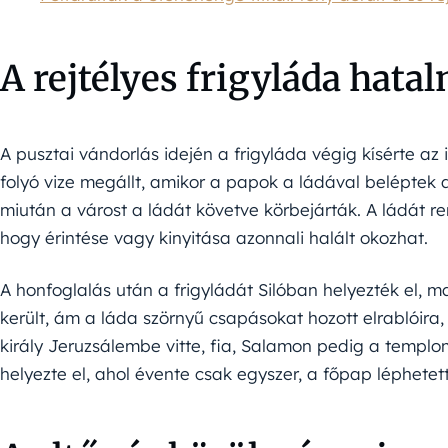
A rejtélyes frigyláda hata
A pusztai vándorlás idején a frigyláda végig kísérte az
folyó vize megállt, amikor a papok a ládával beléptek a
miután a várost a ládát követve körbejárták. A ládát ren
hogy érintése vagy kinyitása azonnali halált okozhat.
A honfoglalás után a frigyládát Silóban helyezték el, m
került, ám a láda szörnyű csapásokat hozott elrablóira,
király Jeruzsálembe vitte, fia, Salamon pedig a templo
helyezte el, ahol évente csak egyszer, a főpap léphetet