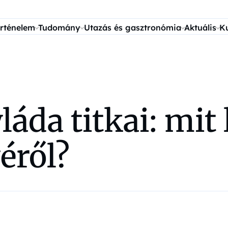
rténelem
Tudomány
Utazás és gasztronómia
Aktuális
K
yláda titkai: mit
éről?