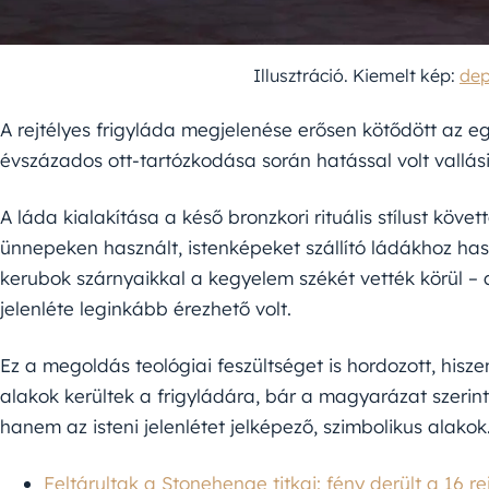
Illusztráció. Kiemelt kép:
dep
A rejtélyes frigyláda megjelenése erősen kötődött az eg
évszázados ott-tartózkodása során hatással volt vallás
A láda kialakítása a késő bronzkori rituális stílust köve
ünnepeken használt, istenképeket szállító ládákhoz haso
kerubok szárnyaikkal a kegyelem székét vették körül – a
jelenléte leginkább érezhető volt.
Ez a megoldás teológiai feszültséget is hordozott, hisze
alakok kerültek a frigyládára, bár a magyarázat szerin
hanem az isteni jelenlétet jelképező, szimbolikus alakok
Feltárultak a Stonehenge titkai: fény derült a 16 r