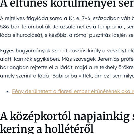
A eltűnés körülményei se
A rejtélyes frigyláda sorsa a Kr. e. 7–6. században vált 
586-ban lerombolták Jeruzsálemet és a templomot, sem
láda elhurcolását, s később, a római pusztítás idején se
Egyes hagyományok szerint Josziás király a veszélyt elő
alatti kamrák egyikében. Más szövegek Jeremiás prófét
barlangban rejtette el a ládát, majd a rejtekhely örökre 
amely szerint a ládát Babilonba vitték, ám ezt semmilye
Fény derülhetett a floresi ember eltűnésének okai
A középkortól napjainkig
kering a hollétéről