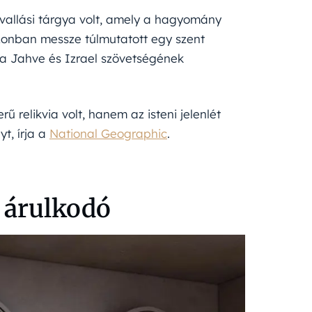
b vallási tárgya volt, amely a hagyomány
 azonban messze túlmutatott egy szent
áda Jahve és Izrael szövetségének
 relikvia volt, hanem az isteni jelenlét
t, írja a
National Geographic
.
 árulkodó