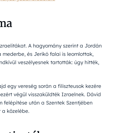
lma
 izraelitákat. A hagyomány szerint a Jordán
 mederbe, és Jerikó falai is leomlottak,
dkívül veszélyesnek tartották: úgy hitték,
ajd egy vereség során a filiszteusok kezére
 ezért végül visszaküldték Izraelnek. Dávid
m felépítése után a Szentek Szentjében
t a közelébe.