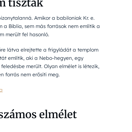
m tiszták
bizonytalanná. Amikor a babiloniak Kr. e.
 a Biblia, sem más források nem említik a
m merült fel hasonló.
re látva elrejtette a frigyládát a templom
át említik, aki a Nebo-hegyen, egy
feledésbe merült. Olyan elmélet is létezik,
n forrás nem erősíti meg.
ra
 számos elmélet