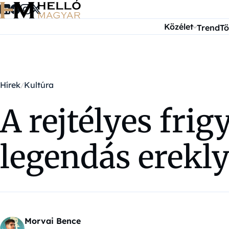
Ugrás a tartalomra
Közélet
Trend
Tö
Hírek
Kultúra
A rejtélyes frig
legendás erekly
Morvai Bence