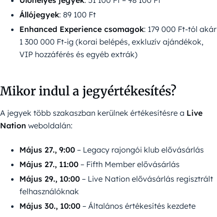
Ülőhelyes jegyek
: 51 100 Ft – 98 100 Ft
Állójegyek
: 89 100 Ft
Enhanced Experience csomagok
: 179 000 Ft-tól akár
1 300 000 Ft-ig (korai belépés, exkluzív ajándékok,
VIP hozzáférés és egyéb extrák)
Mikor indul a jegyértékesítés?
A jegyek több szakaszban kerülnek értékesítésre a
Live
Nation
weboldalán:
Május 27., 9:00
– Legacy rajongói klub elővásárlás
Május 27., 11:00
– Fifth Member elővásárlás
Május 29., 10:00
– Live Nation elővásárlás regisztrált
felhasználóknak
Május 30., 10:00
– Általános értékesítés kezdete