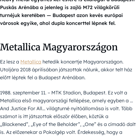
Puskás Arénába a jelenleg is zajló M72 világkörüli
turnéjuk keretében — Budapest azon kevés európai
városok egyike, ahol dupla koncerttel lépnek fel.
Metallica Magyarországon
Ez lesz a
Metallica
hetedik koncertje Magyarországon.
Utoljára 2018 áprilisában játszottak nálunk, akkor telt ház
előtt léptek fel a Budapest Arénában.
1988. szeptember 11. – MTK Stadion, Budapest. Ez volt a
Metallica első magyarországi fellépése, amely egyben a …
And Justice For All… világturné nyitóállomása is volt. Több
számot is itt játszottak először élőben, köztük a
„Blackened”, „Eye of the Beholder”, „One” és a címadó dalt
is. Az előzenekar a Pokolgép volt. Érdekesség, hogy a