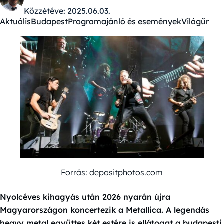
Közzétéve:
2025.06.03.
Aktuális
Budapest
Programajánló és események
Világűr
Kategóriák:
Forrás: depositphotos.com
Nyolcéves kihagyás után 2026 nyarán újra
Magyarországon koncertezik a Metallica. A legendás
heavy metal együttes két estére is ellátogat a budapesti