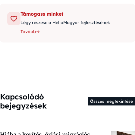
Támogass minket
Légy részese a HelloMagyar fejlesztésének
Tovább
Kapcsolódó
Összes megtekintése
bejegyzések
Hiába a kerítés, óriási migrációs