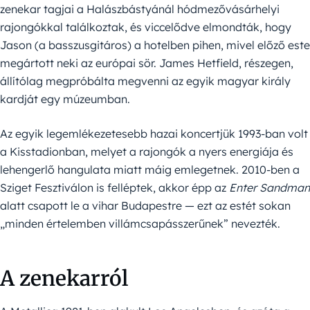
zenekar tagjai a Halászbástyánál hódmezővásárhelyi
rajongókkal találkoztak, és viccelődve elmondták, hogy
Jason (a basszusgitáros) a hotelben pihen, mivel előző este
megártott neki az európai sör. James Hetfield, részegen,
állítólag megpróbálta megvenni az egyik magyar király
kardját egy múzeumban.
Az egyik legemlékezetesebb hazai koncertjük 1993-ban volt
a Kisstadionban, melyet a rajongók a nyers energiája és
lehengerlő hangulata miatt máig emlegetnek. 2010-ben a
Sziget Fesztiválon is felléptek, akkor épp az
Enter Sandman
alatt csapott le a vihar Budapestre — ezt az estét sokan
„minden értelemben villámcsapásszerűnek” nevezték.
A zenekarról