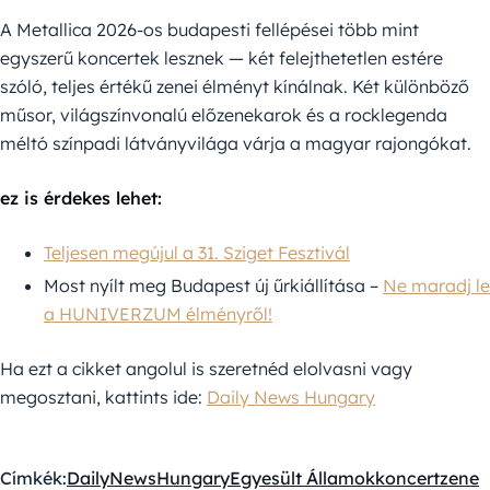
A Metallica 2026-os budapesti fellépései több mint
egyszerű koncertek lesznek — két felejthetetlen estére
szóló, teljes értékű zenei élményt kínálnak. Két különböző
műsor, világszínvonalú előzenekarok és a rocklegenda
méltó színpadi látványvilága várja a magyar rajongókat.
ez is érdekes lehet:
Teljesen megújul a 31. Sziget Fesztivál
Most nyílt meg Budapest új űrkiállítása –
Ne maradj le
a HUNIVERZUM élményről!
Ha ezt a cikket angolul is szeretnéd elolvasni vagy
megosztani, kattints ide:
Daily News Hungary
Címkék:
DailyNewsHungary
Egyesült Államok
koncert
zene