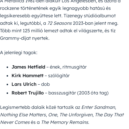
A Metallica 1981-ben alakult Los Angelesben, és azóta a
rockzene történetének egyik legnagyobb hatású és
legsikeresebb együttese lett. Tizenegy stúdióalbumot
adtak ki, legutóbbi, a
72 Seasons
2023-ban jelent meg.
Több mint 125 millió lemezt adtak el világszerte, és tíz
Grammy-díjat nyertek.
A jelenlegi tagok:
James Hetfield
– ének, ritmusgitár
Kirk Hammett
– szólógitár
Lars Ulrich
– dob
Robert Trujillo
– basszusgitár (2003 óta tag)
Legismertebb dalaik közé tartozik az
Enter Sandman
,
Nothing Else Matters
,
One
,
The Unforgiven
,
The Day That
Never Comes
és a
The Memory Remains
.