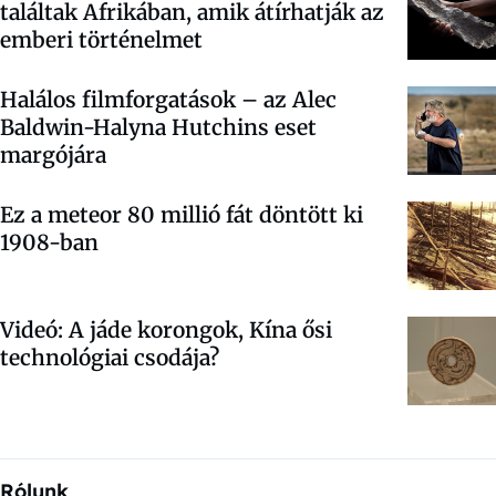
találtak Afrikában, amik átírhatják az
emberi történelmet
Halálos filmforgatások – az Alec
Baldwin-Halyna Hutchins eset
margójára
Ez a meteor 80 millió fát döntött ki
1908-ban
Videó: A jáde korongok, Kína ősi
technológiai csodája?
Rólunk