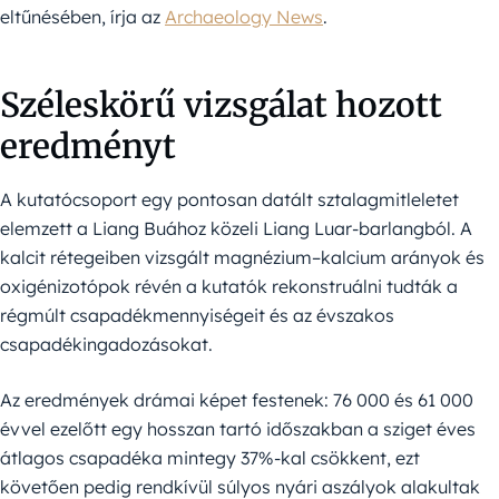
eltűnésében, írja az
Archaeology News
.
Széleskörű vizsgálat hozott
eredményt
A kutatócsoport egy pontosan datált sztalagmitleletet
elemzett a Liang Buához közeli Liang Luar-barlangból. A
kalcit rétegeiben vizsgált magnézium–kalcium arányok és
oxigénizotópok révén a kutatók rekonstruálni tudták a
régmúlt csapadékmennyiségeit és az évszakos
csapadékingadozásokat.
Az eredmények drámai képet festenek: 76 000 és 61 000
évvel ezelőtt egy hosszan tartó időszakban a sziget éves
átlagos csapadéka mintegy 37%-kal csökkent, ezt
követően pedig rendkívül súlyos nyári aszályok alakultak