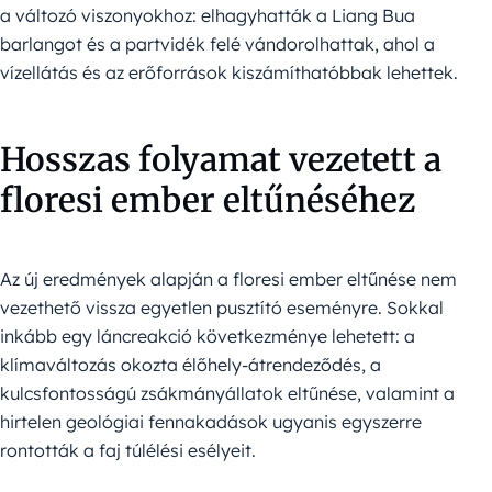
a változó viszonyokhoz: elhagyhatták a Liang Bua
barlangot és a partvidék felé vándorolhattak, ahol a
vízellátás és az erőforrások kiszámíthatóbbak lehettek.
Hosszas folyamat vezetett a
floresi ember eltűnéséhez
Az új eredmények alapján a floresi ember eltűnése nem
vezethető vissza egyetlen pusztító eseményre. Sokkal
inkább egy láncreakció következménye lehetett: a
klímaváltozás okozta élőhely-átrendeződés, a
kulcsfontosságú zsákmányállatok eltűnése, valamint a
hirtelen geológiai fennakadások ugyanis egyszerre
rontották a faj túlélési esélyeit.