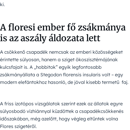
ki.
A floresi ember fő zsákmánya
is az aszály áldozata lett
A csökkenő csapadék nemcsak az emberi közösségeket
érintette súlyosan, hanem a sziget ökoszisztémájának
kulcsfajait is. A „hobbitok” egyik legfontosabb
zsákmányállata a Stegodon florensis insularis volt – egy
modern elefántokhoz hasonló, de jóval kisebb termetű faj.
A friss izotópos vizsgálatok szerint ezek az állatok egyre
súlyosbodó vízhiánnyal küzdöttek a csapadékcsökkenés
időszakában, még azelőtt, hogy végleg eltűntek volna
Flores szigetéről.