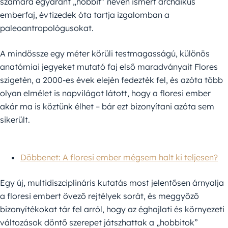
számára egyaránt „hobbit” néven ismert archaikus
emberfaj, évtizedek óta tartja izgalomban a
paleoantropológusokat.
A mindössze egy méter körüli testmagasságú, különös
anatómiai jegyeket mutató faj első maradványait Flores
szigetén, a 2000-es évek elején fedezték fel, és azóta több
olyan elmélet is napvilágot látott, hogy a floresi ember
akár ma is köztünk élhet – bár ezt bizonyítani azóta sem
sikerült.
Döbbenet: A floresi ember mégsem halt ki teljesen?
Egy új, multidiszciplináris kutatás most jelentősen árnyalja
a floresi embert övező rejtélyek sorát, és meggyőző
bizonyítékokat tár fel arról, hogy az éghajlati és környezeti
változások döntő szerepet játszhattak a „hobbitok”