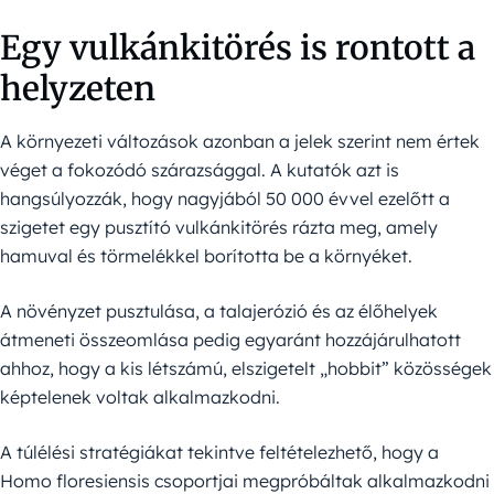
Egy vulkánkitörés is rontott a
helyzeten
A környezeti változások azonban a jelek szerint nem értek
véget a fokozódó szárazsággal. A kutatók azt is
hangsúlyozzák, hogy nagyjából 50 000 évvel ezelőtt a
szigetet egy pusztító vulkánkitörés rázta meg, amely
hamuval és törmelékkel borította be a környéket.
A növényzet pusztulása, a talajerózió és az élőhelyek
átmeneti összeomlása pedig egyaránt hozzájárulhatott
ahhoz, hogy a kis létszámú, elszigetelt „hobbit” közösségek
képtelenek voltak alkalmazkodni.
A túlélési stratégiákat tekintve feltételezhető, hogy a
Homo floresiensis csoportjai megpróbáltak alkalmazkodni