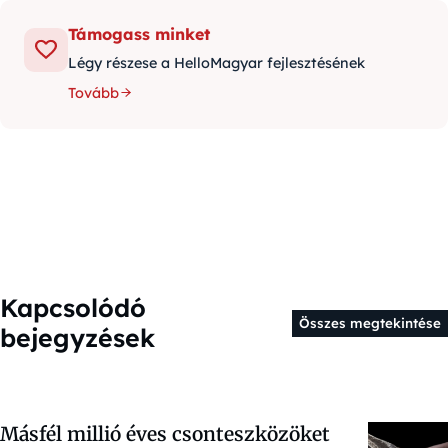
Támogass minket
Légy részese a HelloMagyar fejlesztésének
Tovább
Kapcsolódó
Összes megtekintése
bejegyzések
Másfél millió éves csonteszközöket