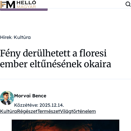
Ugrás a tartalomra
Hírek
Kultúra
Fény derülhetett a floresi
ember eltűnésének okaira
Morvai Bence
Közzétéve:
2025.12.14.
Kultúra
Régészet
Természet
Világtörténelem
Kategóriák: