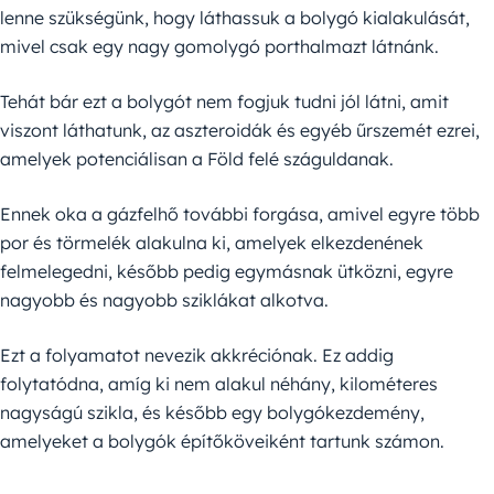
lenne szükségünk, hogy láthassuk a bolygó kialakulását,
mivel csak egy nagy gomolygó porthalmazt látnánk.
Tehát bár ezt a bolygót nem fogjuk tudni jól látni, amit
viszont láthatunk, az aszteroidák és egyéb űrszemét ezrei,
amelyek potenciálisan a Föld felé száguldanak.
Ennek oka a gázfelhő további forgása, amivel egyre több
por és törmelék alakulna ki, amelyek elkezdenének
felmelegedni, később pedig egymásnak ütközni, egyre
nagyobb és nagyobb sziklákat alkotva.
Ezt a folyamatot nevezik akkréciónak. Ez addig
folytatódna, amíg ki nem alakul néhány, kilométeres
nagyságú szikla, és később egy bolygókezdemény,
amelyeket a bolygók építőköveiként tartunk számon.