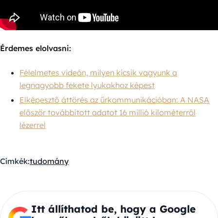
Érdemes elolvasni:
Félelmetes videón, milyen kicsik vagyunk a
legnagyobb fekete lyukakhoz képest
Elképesztő áttörés az űrkommunikációban: A NASA
először továbbított adatot 16 millió kilométerről
lézerrel
Címkék:
tudomány
Itt állíthatod be, hogy a Google