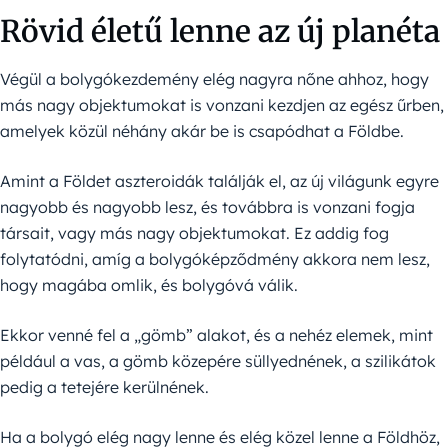
Rövid életű lenne az új planéta
Végül a bolygókezdemény elég nagyra nőne ahhoz, hogy
más nagy objektumokat is vonzani kezdjen az egész űrben,
amelyek közül néhány akár be is csapódhat a Földbe.
Amint a Földet aszteroidák találják el, az új világunk egyre
nagyobb és nagyobb lesz, és továbbra is vonzani fogja
társait, vagy más nagy objektumokat. Ez addig fog
folytatódni, amíg a bolygóképződmény akkora nem lesz,
hogy magába omlik, és bolygóvá válik.
Ekkor venné fel a „gömb” alakot, és a nehéz elemek, mint
például a vas, a gömb közepére süllyednének, a szilikátok
pedig a tetejére kerülnének.
Ha a bolygó elég nagy lenne és elég közel lenne a Földhöz,