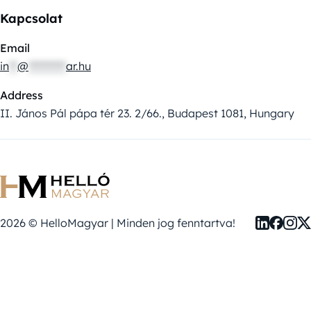
Kapcsolat
Email
in
**
@
*********
ar.hu
Address
II. János Pál pápa tér 23. 2/66., Budapest 1081, Hungary
2026 © HelloMagyar | Minden jog fenntartva!