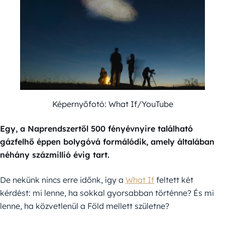
Képernyőfotó: What If/YouTube
Egy, a Naprendszertől 500 fényévnyire található
gázfelhő éppen bolygóvá formálódik, amely általában
néhány százmillió évig tart.
De nekünk nincs erre időnk, így a
What If
feltett két
kérdést: mi lenne, ha sokkal gyorsabban történne? És mi
lenne, ha közvetlenül a Föld mellett születne?