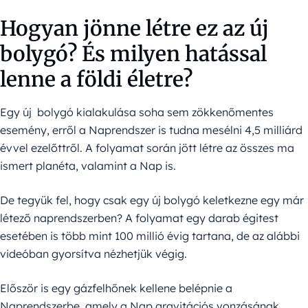
Hogyan jönne létre ez az új
bolygó? És milyen hatással
lenne a földi életre?
Egy új bolygó kialakulása soha sem zökkenőmentes
esemény, erről a Naprendszer is tudna mesélni 4,5 milliárd
évvel ezelőttről. A folyamat során jött létre az összes ma
ismert planéta, valamint a Nap is.
De tegyük fel, hogy csak egy új bolygó keletkezne egy már
létező naprendszerben? A folyamat egy darab égitest
esetében is több mint 100 millió évig tartana, de az alábbi
videóban gyorsítva nézhetjük végig.
Először is egy gázfelhőnek kellene belépnie a
Naprendszerbe, amely a Nap gravitációs vonzásának