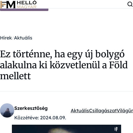
Ugrás a tartalomra
Hírek
Aktuális
Ez történne, ha egy új bolygó
alakulna ki közvetlenül a Föld
mellett
Szerkesztőség
Aktuális
Csillagászat
Világűr
Kategóriák:
Közzétéve:
2024.08.09.