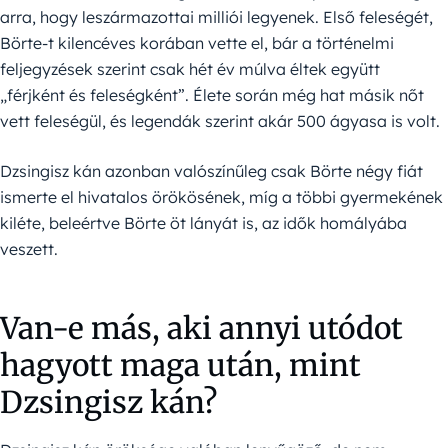
arra, hogy leszármazottai milliói legyenek. Első feleségét,
Börte-t kilencéves korában vette el, bár a történelmi
feljegyzések szerint csak hét év múlva éltek együtt
„férjként és feleségként”. Élete során még hat másik nőt
vett feleségül, és legendák szerint akár 500 ágyasa is volt.
Dzsingisz kán azonban valószínűleg csak Börte négy fiát
ismerte el hivatalos örökösének, míg a többi gyermekének
kiléte, beleértve Börte öt lányát is, az idők homályába
veszett.
Van-e más, aki annyi utódot
hagyott maga után, mint
Dzsingisz kán?