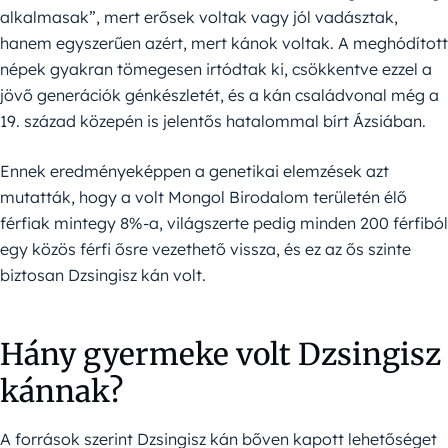
alkalmasak”, mert erősek voltak vagy jól vadásztak,
hanem egyszerűen azért, mert kánok voltak. A meghódított
népek gyakran tömegesen irtódtak ki, csökkentve ezzel a
jövő generációk génkészletét, és a kán családvonal még a
19. század közepén is jelentős hatalommal bírt Ázsiában.
Ennek eredményeképpen a genetikai elemzések azt
mutatták, hogy a volt Mongol Birodalom területén élő
férfiak mintegy 8%-a, világszerte pedig minden 200 férfiból
egy közös férfi ősre vezethető vissza, és ez az ős szinte
biztosan Dzsingisz kán volt.
Hány gyermeke volt Dzsingisz
kánnak?
A források szerint Dzsingisz kán bőven kapott lehetőséget