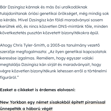
Bár Dzsingisz kánnak és más ősi uralkodóknak
tulajdonítanak óriási genetikai örökséget, még mindig sok
a kérdés. Mivel Dzsingisz kán földi maradványai sosem
kerültek elő, és nincs közvetlen DNS-mintánk tőle, minden
következtetés pusztán közvetett bizonyítékokra épül.
Ahogy Chris Tyler-Smith, a 2003-as tanulmány vezető
szerzője megfogalmazta: „Az ilyen genetikai kapcsolatok
keresése izgalmas. Remélem, hogy egyszer valaki
megtalálja Dzsingisz kán sírját és maradványait, hogy
végre közvetlen bizonyítékunk lehessen erről a történelmi
figuráról.”
Ezeket a cikkeket is érdemes elolvasni:
New Yorkban egy német sisakokból épített piramissal
ünnepelték a háború végét