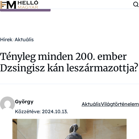
Ugrás a tartalomra
Hírek
Aktuális
Tényleg minden 200. ember
Dzsingisz kán leszármazottja?
György
Aktuális
Világtörténelem
Kategóriák:
Közzétéve:
2024.10.13.