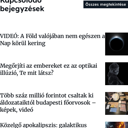
Összes megtekintése
bejegyzések
VIDEÓ: A Föld valójában nem egészen a
Nap körül kering
Megőrjíti az embereket ez az optikai
illúzió, Te mit látsz?
Több száz millió forintot csaltak ki
áldozataiktól budapesti főorvosok –
képek, videó
Közelgő apokalipszis: galaktikus