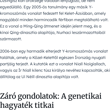
Dzsingisz kán öröksége valóban lenyűgöző, de nem
egyedülálló. Egy 2005-ös tanulmány egy másik Y-
kromoszómás vonalat fedezett fel Kelet-Ázsiában, amely
nagyjából minden harmincadik férfiban megtalálható volt.
Ez a vonal a Ming-Qing átmenet idején jelent meg, és a
kínai Qing-dinasztia alapítója, Nurhaci leszármazottaiból
származott.
2006-ban egy harmadik elterjedt Y-kromoszómás vonalat
találtak, amely a Közel-Kelettől egészen Írország nyugati
partjáig terjedt. A kutatók ezt a vonalat Niall Noígíallach,
vagyis az Ír Niall kilenc túsz királya nevéhez kapcsolták, aki
állítólag az Uí Néill dinasztia alapítója volt.
Záró gondolatok: A genetikai
hagyaték titkai