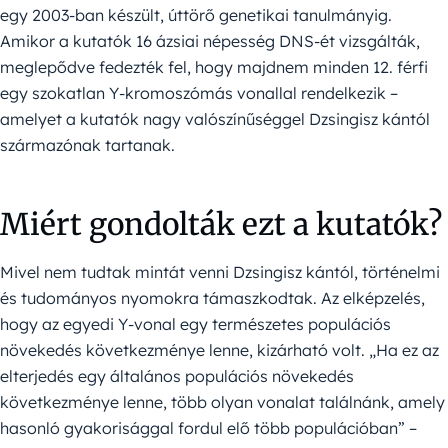
egy 2003-ban készült, úttörő genetikai tanulmányig.
Amikor a kutatók 16 ázsiai népesség DNS-ét vizsgálták,
meglepődve fedezték fel, hogy majdnem minden 12. férfi
egy szokatlan Y-kromoszómás vonallal rendelkezik –
amelyet a kutatók nagy valószínűséggel Dzsingisz kántól
származónak tartanak.
Miért gondolták ezt a kutatók?
Mivel nem tudtak mintát venni Dzsingisz kántól, történelmi
és tudományos nyomokra támaszkodtak. Az elképzelés,
hogy az egyedi Y-vonal egy természetes populációs
növekedés következménye lenne, kizárható volt. „Ha ez az
elterjedés egy általános populációs növekedés
következménye lenne, több olyan vonalat találnánk, amely
hasonló gyakorisággal fordul elő több populációban” –