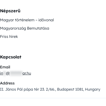
Népszerű
Magyar történelem – idővonal
Magyarország Bemutatása
Friss hírek
Kapcsolat
Email
in
**
@
*********
ar.hu
Address
II. János Pál pápa tér 23. 2/66., Budapest 1081, Hungary