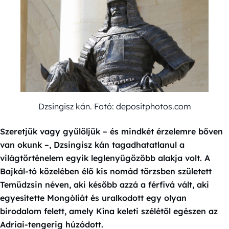
Dzsingisz kán. Fotó: depositphotos.com
Szeretjük vagy gyűlöljük – és mindkét érzelemre bőven
van okunk –, Dzsingisz kán tagadhatatlanul a
világtörténelem egyik leglenyűgözőbb alakja volt. A
Bajkál-tó közelében élő kis nomád törzsben született
Temüdzsin néven, aki később azzá a férfivá vált, aki
egyesítette Mongóliát és uralkodott egy olyan
birodalom felett, amely Kína keleti szélétől egészen az
Adriai-tengerig húzódott.