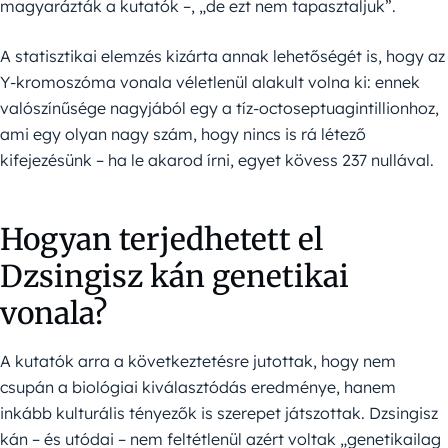
magyarázták a kutatók –, „de ezt nem tapasztaljuk”.
A statisztikai elemzés kizárta annak lehetőségét is, hogy az
Y-kromoszóma vonala véletlenül alakult volna ki: ennek
valószínűsége nagyjából egy a tíz-octoseptuagintillionhoz,
ami egy olyan nagy szám, hogy nincs is rá létező
kifejezésünk – ha le akarod írni, egyet kövess 237 nullával.
Hogyan terjedhetett el
Dzsingisz kán genetikai
vonala?
A kutatók arra a következtetésre jutottak, hogy nem
csupán a biológiai kiválasztódás eredménye, hanem
inkább kulturális tényezők is szerepet játszottak. Dzsingisz
kán – és utódai – nem feltétlenül azért voltak „genetikailag