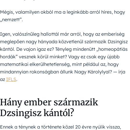
Mégis, valamilyen okból ma a leginkább arról híres, hogy
„nemzett”.
Igen, valószínűleg hallottál már arról, hogy az emberiség
meglepően nagy hányada közvetlenül származik Dzsingisz
kántól. De vajon igaz ez? Tényleg mindenütt „homeopátiás
hordák” vesznek körül minket? Vagy ez csak egy újabb
matematikai elkerülhetetlenség, mint például az, hogy
mindannyian rokonságban állunk Nagy Károlylyal? — írja
az
IFLS
.
Hány ember származik
Dzsingisz kántól?
Ennek a ténynek a története közel 20 évre nyúlik vissza,