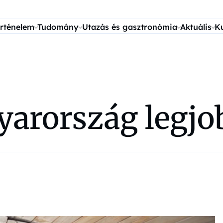
rténelem
Tudomány
Utazás és gasztronómia
Aktuális
K
arország legjob