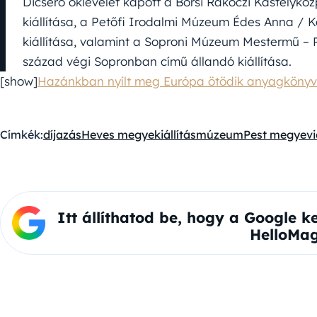
Dicsérő oklevelet kapott a Borsi Rákóczi Kastélykö
kiállítása, a Petőfi Irodalmi Múzeum Édes Anna / K
kiállítása, valamint a Soproni Múzeum Mestermű – P
század végi Sopronban című állandó kiállítása.
[show]
Hazánkban nyílt meg Európa ötödik anyagkönyv
Címkék:
díjazás
Heves megye
kiállítás
múzeum
Pest megye
v
Itt állíthatod be, hogy a Google k
HelloMag