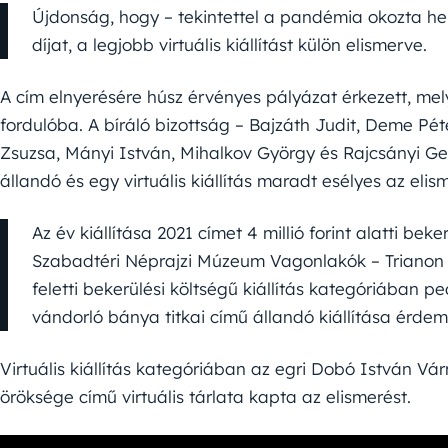
Újdonság, hogy – tekintettel a pandémia okozta he
díjat, a legjobb virtuális kiállítást külön elismerve.
A cím elnyerésére húsz érvényes pályázat érkezett, mely
fordulóba. A bíráló bizottság – Bajzáth Judit, Deme Pé
Zsuzsa, Mányi István, Mihalkov György és Rajcsányi Gell
állandó és egy virtuális kiállítás maradt esélyes az elis
Az év kiállítása 2021 címet 4 millió forint alatti bek
Szabadtéri Néprajzi Múzeum Vagonlakók – Trianon árv
feletti bekerülési költségű kiállítás kategóriában
vándorló bánya titkai című állandó kiállítása érdeme
Virtuális kiállítás kategóriában az egri Dobó István V
öröksége című virtuális tárlata kapta az elismerést.