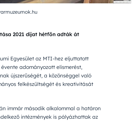
yarmuzeumok.hu
tása 2021 díjat hétfőn adták át
umi Egyesület az MTI-hez eljuttatott
z évente adományozott elismerést,
inak újszerűségét, a közönséggel való
nyos felkészültségét és kreativitását
 után immár második alkalommal a határon
endelkező intézmények is pályázhattak az