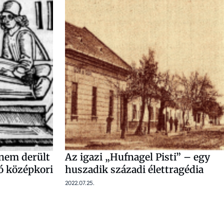
nem derült
Az igazi „Hufnagel Pisti” – egy
tó középkori
huszadik századi élettragédia
2022.07.25.