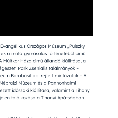
 az Evangélikus Országos Múzeum „Pulszky
etek a műtárgymásolás történetéből című
A Múltkor Háza című állandó kiállítása, a
észeti Park Zseniális találmányok –
úzeum BarabásiLab: rejtett mintázatok – A
 a Néprajzi Múzeum és a Pannonhalmi
tt időszaki kiállítása, valamint a Tihanyi
 jelen találkozása a Tihanyi Apátságban