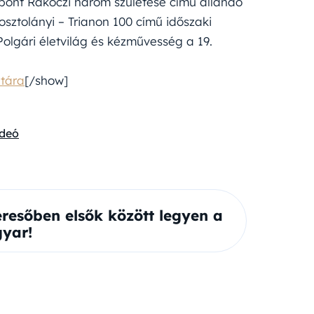
zpont Rákóczi három születése című állandó
osztolányi – Trianon 100 című időszaki
olgári életvilág és kézművesség a 19.
tára
[/show]
ideó
eresőben elsők között legyen a
yar!