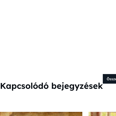
Össz
Kapcsolódó bejegyzések