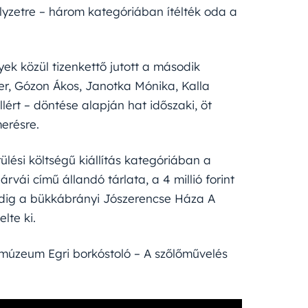
lyzetre – három kategóriában ítélték oda a
ek közül tizenkettő jutott a második
ter, Gózon Ákos, Janotka Mónika, Kalla
ért – döntése alapján hat időszaki, öt
merésre.
erülési költségű kiállítás kategóriában a
ái című állandó tárlata, a 4 millió forint
 pedig a bükkábrányi Jószerencse Háza A
lte ki.
ármúzeum Egri borkóstoló – A szőlőművelés