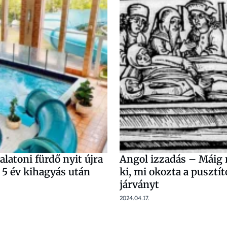
latoni fürdő nyit újra
Angol izzadás – Máig 
5 év kihagyás után
ki, mi okozta a pusztí
járványt
2024.04.17.