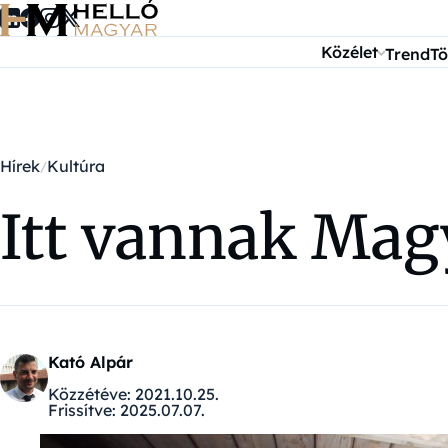
Ugrás a tartalomra
Közélet
Trend
Tö
Hírek
Kultúra
Itt vannak Magy
Kató Alpár
Közzétéve:
2021.10.25.
Frissítve:
2025.07.07.