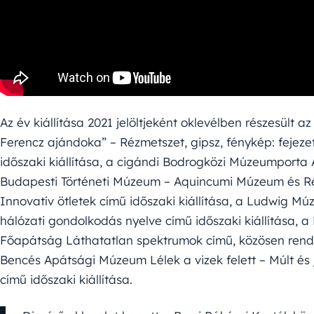
Az év kiállítása 2021 jelöltjeként oklevélben részesült
Ferencz ajándoka” – Rézmetszet, gipsz, fénykép: fejez
időszaki kiállítása, a cigándi Bodrogközi Múzeumporta 
Budapesti Történeti Múzeum – Aquincumi Múzeum és Rég
Innovatív ötletek című időszaki kiállítása, a Ludwig M
hálózati gondolkodás nyelve című időszaki kiállítása,
Főapátság Láthatatlan spektrumok című, közösen rendeze
Bencés Apátsági Múzeum Lélek a vizek felett – Múlt és
című időszaki kiállítása.