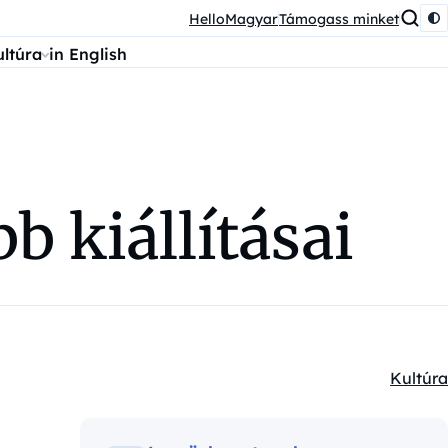
HelloMagyar
Támogass minket
ultúra
in English
b kiállításai
Kultúra
Kategór