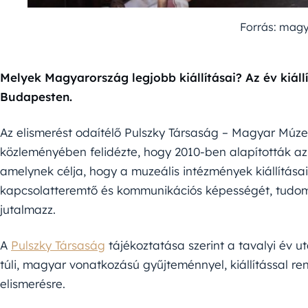
Forrás: mag
Melyek Magyarország legjobb kiállításai? Az év kiállí
Budapesten.
Az elismerést odaítélő Pulszky Társaság – Magyar Múze
közleményében felidézte, hogy 2010-ben alapították a
amelynek célja, hogy a muzeális intézmények kiállítása
kapcsolatteremtő és kommunikációs képességét, tudomá
jutalmazz.
A
Pulszky Társaság
tájékoztatása szerint a tavalyi év
túli, magyar vonatkozású gyűjteménnyel, kiállítással r
elismerésre.