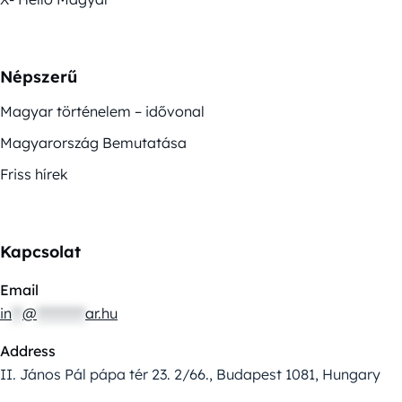
Népszerű
Magyar történelem – idővonal
Magyarország Bemutatása
Friss hírek
Kapcsolat
Email
in
**
@
*********
ar.hu
Address
II. János Pál pápa tér 23. 2/66., Budapest 1081, Hungary