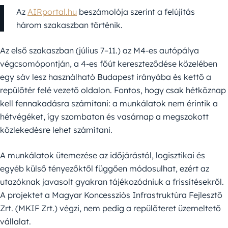
Az
AIRportal.hu
beszámolója szerint a felújítás
három szakaszban történik.
Az első szakaszban (július 7–11.) az M4-es autópálya
végcsomópontján, a 4-es főút kereszteződése közelében
egy sáv lesz használható Budapest irányába és kettő a
repülőtér felé vezető oldalon. Fontos, hogy csak hétköznap
kell fennakadásra számítani: a munkálatok nem érintik a
hétvégéket, így szombaton és vasárnap a megszokott
közlekedésre lehet számítani.
A munkálatok ütemezése az időjárástól, logisztikai és
egyéb külső tényezőktől függően módosulhat, ezért az
utazóknak javasolt gyakran tájékozódniuk a frissítésekről.
A projektet a Magyar Koncessziós Infrastruktúra Fejlesztő
Zrt. (MKIF Zrt.) végzi, nem pedig a repülőteret üzemeltető
vállalat.