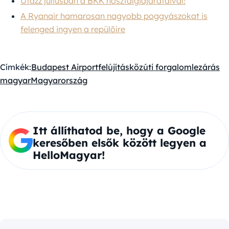
Utazz júliusban a BKK nosztalgiajárataival!
A Ryanair hamarosan nagyobb poggyászokat is
felenged ingyen a repülőire
Címkék:
Budapest Airport
felújítás
közúti forgalom
lezárás
magyar
Magyarország
Itt állíthatod be, hogy a Google
keresőben elsők között legyen a
HelloMagyar!