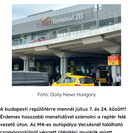
Fotó: Daily News Hungary
A budapesti repülőtérre mennél július 7. és 24. között?
Érdemes hosszabb menetidővel számolni a reptér felé
vezető úton. Az M4-es autópálya Vecsésnél található
csomópontjánál végzett útépítési munkák miatt