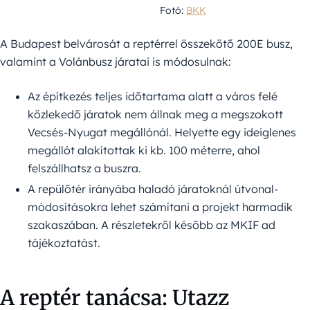
Fotó:
BKK
A Budapest belvárosát a reptérrel összekötő 200E busz,
valamint a Volánbusz járatai is módosulnak:
Az építkezés teljes időtartama alatt a város felé
közlekedő járatok nem állnak meg a megszokott
Vecsés-Nyugat megállónál. Helyette egy ideiglenes
megállót alakítottak ki kb. 100 méterre, ahol
felszállhatsz a buszra.
A repülőtér irányába haladó járatoknál útvonal-
módosításokra lehet számítani a projekt harmadik
szakaszában. A részletekről később az MKIF ad
tájékoztatást.
A reptér tanácsa: Utazz