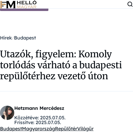
Ugrás a tartalomra
Hírek
Budapest
Utazók, figyelem: Komoly
torlódás várható a budapesti
repülőtérhez vezető úton
Hetzmann Mercédesz
Közzétéve:
2025.07.05.
Frissítve:
2025.07.05.
Budapest
Magyarország
Repülőtér
Világűr
Kategóriák: