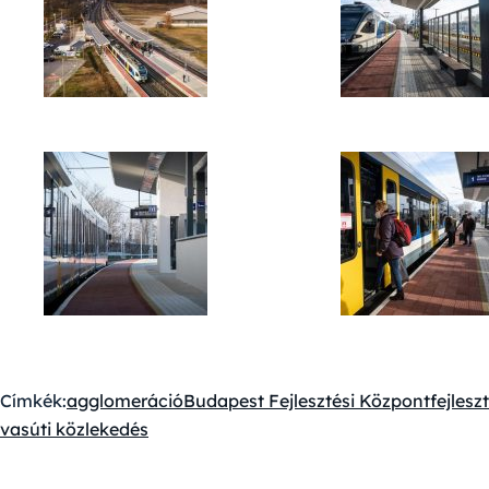
Címkék:
agglomeráció
Budapest Fejlesztési Központ
fejlesz
vasúti közlekedés