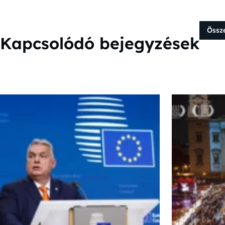
Össz
Kapcsolódó bejegyzések