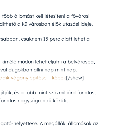
több állomást kell létesíteni a fővárosi
díthető a külvárosban élők utazási ideje.
sabban, csaknem 15 perc alatt lehet a
 kímélő módon lehet eljutni a belvárosba,
óval dugókban állni nap mint nap.
madik vágány építése – képek
[/show]
ák, és a több mint százmilliárd forintos,
d forintos nagyságrendű közúti,
zgató-helyettese. A megállók, állomások az