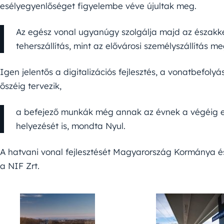
esélyegyenlőséget figyelembe véve újultak meg.
Az egész vonal ugyanúgy szolgálja majd az északkel
teherszállítás, mint az elővárosi személyszállítás m
Igen jelentős a digitalizációs fejlesztés, a vonatbefol
őszéig tervezik,
a befejező munkák még annak az évnek a végéig el
helyezését is, mondta Nyul.
A hatvani vonal fejlesztését Magyarország Kormánya és
a NIF Zrt.