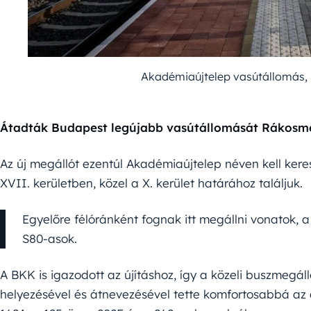
Akadémiaújtelep vasútállomás, 
Átadták Budapest legújabb vasútállomását Rákosm
Az új megállót ezentúl Akadémiaújtelep néven kell kere
XVII. kerületben, közel a X. kerület határához találjuk.
Egyelőre félóránként fognak itt megállni vonatok, a
S80-asok.
A BKK is igazodott az újításhoz, így a közeli buszmegál
helyezésével és átnevezésével tette komfortosabbá az át