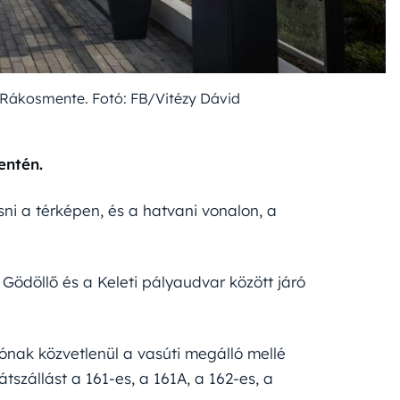
Rákosmente. Fotó: FB/Vitézy Dávid
entén.
sni a térképen, és a hatvani vonalon, a
 Gödöllő és a Keleti pályaudvar között járó
lónak közvetlenül a vasúti megálló mellé
szállást a 161-es, a 161A, a 162-es, a