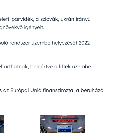
eti iparvidék, a szlovák, ukrán irányú
egnövekvő igényeit.
yásoló rendszer üzembe helyezését 2022
tarthatnak, beleértve a liftek üzembe
 az Európai Unió finanszírozta, a beruházó