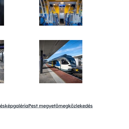
tés
képgaléria
Pest megye
tömegközlekedés