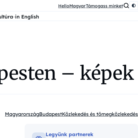
HelloMagyar
Támogass minket
ultúra
in English
apesten – képek
Magyarország
Budapest
Közlekedés és tömegközlekedés
Kategóriák:
Legyünk partnerek