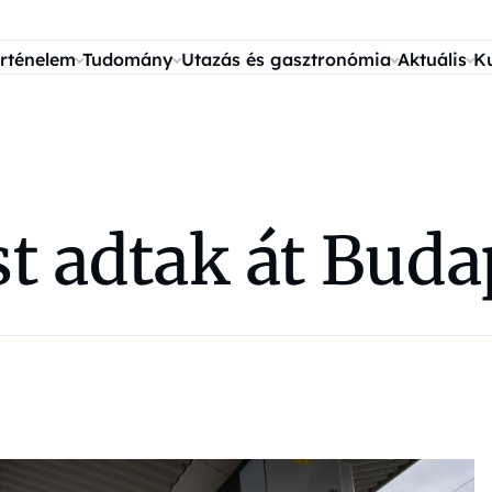
rténelem
Tudomány
Utazás és gasztronómia
Aktuális
K
st adtak át Bud