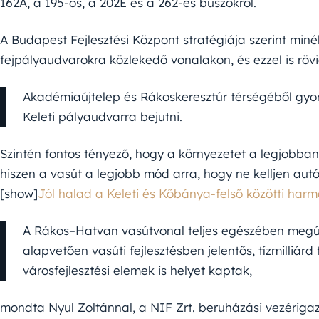
162A, a 195-ös, a 202E és a 262-es buszokról.
A Budapest Fejlesztési Központ stratégiája szerint minél 
fejpályaudvarokra közlekedő vonalakon, és ezzel is rövi
Akadémiaújtelep és Rákoskeresztúr térségéből gyor
Keleti pályaudvarra bejutni.
Szintén fontos tényező, hogy a környezetet a legjobban
hiszen a vasút a legjobb mód arra, hogy ne kelljen aut
[show]
Jól halad a Keleti és Kőbánya-felső közötti har
A Rákos–Hatvan vasútvonal teljes egészében megújítj
alapvetően vasúti fejlesztésben jelentős, tízmilliár
városfejlesztési elemek is helyet kaptak,
mondta Nyul Zoltánnal, a NIF Zrt. beruházási vezériga