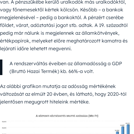
van. A pénzszűkébe kerülő uralkodók más uralkodóktól,
vagy főnemesektől kértek kölcsön. Később – a bankok
megjelenésével – pedig a bankoktól. A pénzért cserébe
földet, várat, adóztatási jogot stb. adtak. A 19. századtól
pedig már nálunk is megjelennek az államkötvények,
értékpapírok, melyeket előre meghatározott kamatra és
lejárati időre lehetett megvenni.
A rendszerváltás éveiben az államadósság a GDP
(Bruttó Hazai Termék) kb. 66%-a volt.
Az alábbi grafikon mutatja az adósság mértékének
változását az elmúlt 20 évben, és látható, hogy 2020-tól
jelentősen megugrott hiteleink mértéke.