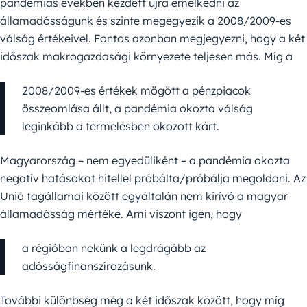
pandémiás években kezdett újra emelkedni az
államadósságunk és szinte megegyezik a 2008/2009-es
válság értékeivel. Fontos azonban megjegyezni, hogy a két
időszak makrogazdasági környezete teljesen más. Míg a
2008/2009-es értékek mögött a pénzpiacok
összeomlása állt, a pandémia okozta válság
leginkább a termelésben okozott kárt.
Magyarország – nem egyedüliként – a pandémia okozta
negatív hatásokat hitellel próbálta/próbálja megoldani. Az
Unió tagállamai között egyáltalán nem kirívó a magyar
államadósság mértéke. Ami viszont igen, hogy
a régióban nekünk a legdrágább az
adósságfinanszírozásunk.
További különbség még a két időszak között, hogy míg