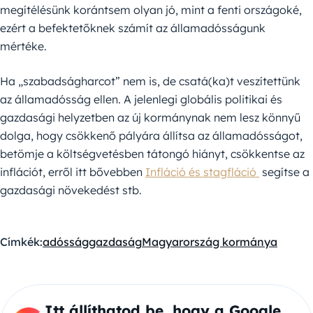
megítélésünk korántsem olyan jó, mint a fenti országoké,
ezért a befektetőknek számít az államadósságunk
mértéke.
Ha „szabadságharcot” nem is, de csatá(ka)t veszítettünk
az államadósság ellen. A jelenlegi globális politikai és
gazdasági helyzetben az új kormánynak nem lesz könnyű
dolga, hogy csökkenő pályára állítsa az államadósságot,
betömje a költségvetésben tátongó hiányt, csökkentse az
inflációt, erről itt bővebben
Infláció és stagfláció
segítse a
gazdasági növekedést stb.
Címkék:
adósság
gazdaság
Magyarország kormánya
Itt állíthatod be, hogy a Google