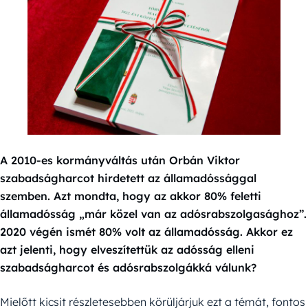
A 2010-es kormányváltás után Orbán Viktor
szabadságharcot hirdetett az államadóssággal
szemben. Azt mondta, hogy az akkor 80% feletti
államadósság „már közel van az adósrabszolgasághoz”.
2020 végén ismét 80% volt az államadósság. Akkor ez
azt jelenti, hogy elveszítettük az adósság elleni
szabadságharcot és adósrabszolgákká válunk?
Mielőtt kicsit részletesebben körüljárjuk ezt a témát, fontos