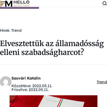
Ugrás a tartalomra
Hírek
Trend
Elvesztettük az államadósság
elleni szabadságharcot?
Sasvári Katalin
Trend
Kateg
Közzétéve:
2022.05.11.
Frissítve:
2022.05.11.