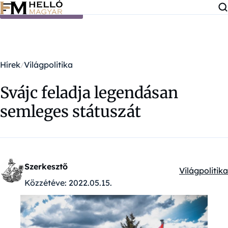
Ugrás a tartalomra
Hírek
Világpolitika
Svájc feladja legendásan
semleges státuszát
Szerkesztő
Világpolitika
Kategóriák:
Közzétéve:
2022.05.15.