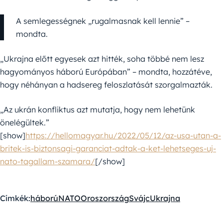
A semlegességnek „rugalmasnak kell lennie” –
mondta.
„Ukrajna előtt egyesek azt hitték, soha többé nem lesz
hagyományos háború Európában” – mondta, hozzátéve,
hogy néhányan a hadsereg feloszlatását szorgalmazták.
„Az ukrán konfliktus azt mutatja, hogy nem lehetünk
önelégültek.”
[show]
https://hellomagyar.hu/2022/05/12/az-usa-utan-a-
britek-is-biztonsagi-garanciat-adtak-a-ket-lehetseges-uj-
nato-tagallam-szamara/
[/show]
Címkék:
háború
NATO
Oroszország
Svájc
Ukrajna