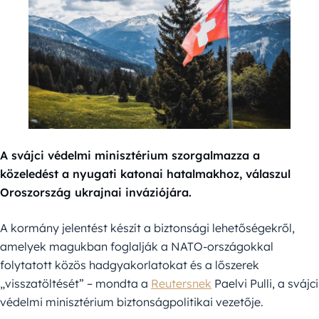
A svájci védelmi minisztérium szorgalmazza a
közeledést a nyugati katonai hatalmakhoz, válaszul
Oroszország ukrajnai inváziójára.
A kormány jelentést készít a biztonsági lehetőségekről,
amelyek magukban foglalják a NATO-országokkal
folytatott közös hadgyakorlatokat és a lőszerek
„visszatöltését” – mondta a
Reutersnek
Paelvi Pulli, a svájci
védelmi minisztérium biztonságpolitikai vezetője.