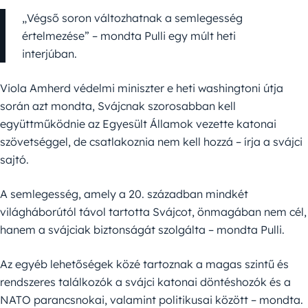
„Végső soron változhatnak a semlegesség
értelmezése” – mondta Pulli egy múlt heti
interjúban.
Viola Amherd védelmi miniszter e heti washingtoni útja
során azt mondta, Svájcnak szorosabban kell
együttműködnie az Egyesült Államok vezette katonai
szövetséggel, de csatlakoznia nem kell hozzá – írja a svájci
sajtó.
A semlegesség, amely a 20. században mindkét
világháborútól távol tartotta Svájcot, önmagában nem cél,
hanem a svájciak biztonságát szolgálta – mondta Pulli.
Az egyéb lehetőségek közé tartoznak a magas szintű és
rendszeres találkozók a svájci katonai döntéshozók és a
NATO parancsnokai, valamint politikusai között – mondta.