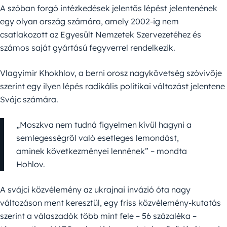
A szóban forgó intézkedések jelentős lépést jelentenének
egy olyan ország számára, amely 2002-ig nem
csatlakozott az Egyesült Nemzetek Szervezetéhez és
számos saját gyártású fegyverrel rendelkezik.
Vlagyimir Khokhlov, a berni orosz nagykövetség szóvivője
szerint egy ilyen lépés radikális politikai változást jelentene
Svájc számára.
„Moszkva nem tudná figyelmen kívül hagyni a
semlegességről való esetleges lemondást,
aminek következményei lennének” – mondta
Hohlov.
A svájci közvélemény az ukrajnai invázió óta nagy
változáson ment keresztül, egy friss közvélemény-kutatás
szerint a válaszadók több mint fele – 56 százaléka –