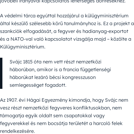
jövőbeli irányával kapcsolatos lehetséges döntésekhez.
A védelmi tárca egyúttal hozzájárul a külügyminisztérium
által készülő szélesebb körű tanulmányhoz is. Ez a projekt a
szankciók elfogadását, a fegyver és hadianyag-exportot
és a NATO-val való kapcsolatot vizsgálja majd – közölte a
Külügyminisztérium.
Svájc 1815 óta nem vett részt nemzetközi
háborúban, amikor is a francia függetlenségi
háborúkat lezáró bécsi kongresszuson
semlegességet fogadott.
Az 1907. évi Hágai Egyezmény kimondja, hogy Svájc nem
vesz részt nemzetközi fegyveres konfliktusokban, nem
támogatja egyik oldalt sem csapatokkal vagy
fegyverekkel és nem bocsátja területét a harcoló felek
rendelkezésére.