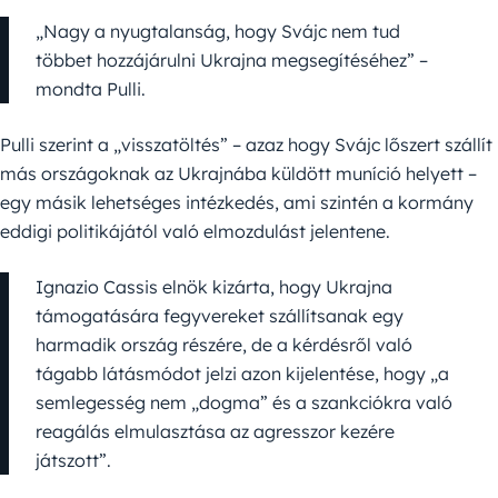
„Nagy a nyugtalanság, hogy Svájc nem tud
többet hozzájárulni Ukrajna megsegítéséhez” –
mondta Pulli.
Pulli szerint a „visszatöltés” – azaz hogy Svájc lőszert szállít
más országoknak az Ukrajnába küldött muníció helyett –
egy másik lehetséges intézkedés, ami szintén a kormány
eddigi politikájától való elmozdulást jelentene.
Ignazio Cassis elnök kizárta, hogy Ukrajna
támogatására fegyvereket szállítsanak egy
harmadik ország részére, de a kérdésről való
tágabb látásmódot jelzi azon kijelentése, hogy „a
semlegesség nem „dogma” és a szankciókra való
reagálás elmulasztása az agresszor kezére
játszott”.