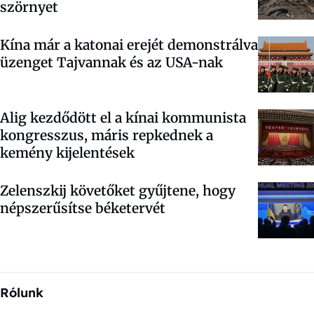
szörnyet
Kína már a katonai erejét demonstrálva
üzenget Tajvannak és az USA-nak
Alig kezdődött el a kínai kommunista
kongresszus, máris repkednek a
kemény kijelentések
Zelenszkij követőket gyűjtene, hogy
népszerűsítse béketervét
Rólunk