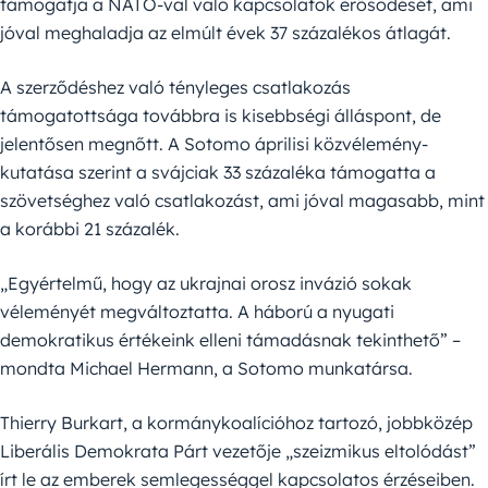
támogatja a NATO-val való kapcsolatok erősödését, ami
jóval meghaladja az elmúlt évek 37 százalékos átlagát.
A szerződéshez való tényleges csatlakozás
támogatottsága továbbra is kisebbségi álláspont, de
jelentősen megnőtt. A Sotomo áprilisi közvélemény-
kutatása szerint a svájciak 33 százaléka támogatta a
szövetséghez való csatlakozást, ami jóval magasabb, mint
a korábbi 21 százalék.
„Egyértelmű, hogy az ukrajnai orosz invázió sokak
véleményét megváltoztatta. A háború a nyugati
demokratikus értékeink elleni támadásnak tekinthető” –
mondta Michael Hermann, a Sotomo munkatársa.
Thierry Burkart, a kormánykoalícióhoz tartozó, jobbközép
Liberális Demokrata Párt vezetője „szeizmikus eltolódást”
írt le az emberek semlegességgel kapcsolatos érzéseiben.