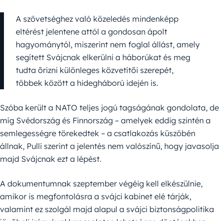
A szövetséghez való közeledés mindenképp
eltérést jelentene attól a gondosan ápolt
hagyománytól, miszerint nem foglal állást, amely
segített Svájcnak elkerülni a háborúkat és meg
tudta őrizni különleges közvetítői szerepét,
többek között a hidegháború idején is.
Szóba került a NATO teljes jogú tagságának gondolata, de
míg Svédország és Finnország – amelyek eddig szintén a
semlegességre törekedtek – a csatlakozás küszöbén
állnak, Pulli szerint a jelentés nem valószínű, hogy javasolja
majd Svájcnak ezt a lépést.
A dokumentumnak szeptember végéig kell elkészülnie,
amikor is megfontolásra a svájci kabinet elé tárják,
valamint ez szolgál majd alapul a svájci biztonságpolitika