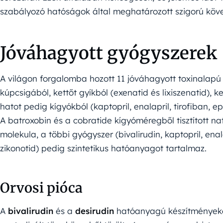
szabályozó hatóságok által meghatározott szigorú köv
Jóváhagyott gyógyszerek
A világon forgalomba hozott 11 jóváhagyott toxinalapú 
kúpcsigából, kettőt gyíkból (exenatid és lixiszenatid), ke
hatot pedig kígyókból (kaptopril, enalapril, tirofiban, ep
A batroxobin és a cobratide kígyóméregből tisztított na
molekula, a többi gyógyszer (bivalirudin, kaptopril, enala
zikonotid) pedig szintetikus hatóanyagot tartalmaz.
Orvosi pióca
A
bivalirudin
és a
desirudin
hatóanyagú készítményeke