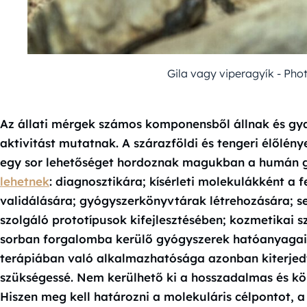
Gila vagy viperagyík - Ph
Az állati mérgek számos komponensből állnak és gya
aktivitást mutatnak. A szárazföldi és tengeri élőlé
egy sor lehetőséget hordoznak magukban a humán g
lehetnek
: diagnosztikára; kísérleti molekulákként a f
validálására; gyógyszerkönyvtárak létrehozására; s
szolgáló prototípusok kifejlesztésében; kozmetikai s
sorban forgalomba kerülő gyógyszerek hatóanyagai
terápiában való alkalmazhatósága azonban kiterjedt 
szükségessé. Nem kerülhető ki a hosszadalmas és köl
Hiszen meg kell határozni a molekuláris célpontot, 