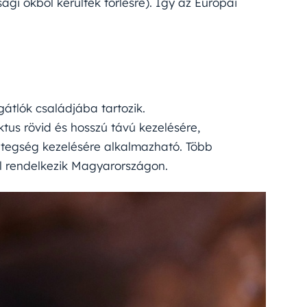
ági okból kerültek törlésre). Így az Európai
átlók családjába tartozik.
tus rövid és hosszú távú kezelésére,
etegség kezelésére alkalmazható. Több
l rendelkezik Magyarországon.