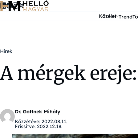
Ugrás a tartalomra
Közélet
Trend
Tö
Hírek
A mérgek ereje:
Dr. Gottnek Mihály
Közzétéve:
2022.08.11.
Frissítve:
2022.12.18.