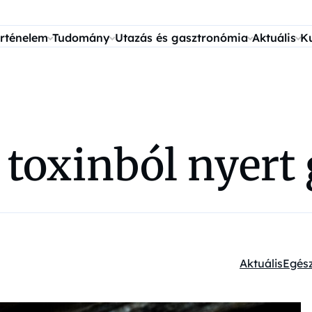
rténelem
Tudomány
Utazás és gasztronómia
Aktuális
K
 toxinból nyert
Aktuális
Egés
Kategóriák: