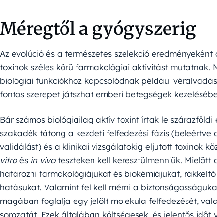
Méregtől a gyógyszerig
Az evolúció és a természetes szelekció eredményeként 
toxinok széles körű farmakológiai aktivitást mutatnak. 
biológiai funkciókhoz kapcsolódnak például véralvadás, 
fontos szerepet játszhat emberi betegségek kezelésébe
Bár számos biológiailag aktív toxint írtak le szárazföld
szakadék tátong a kezdeti felfedezési fázis (beleértve
validálást) és a klinikai vizsgálatokig eljutott toxinok k
vitro
és
in vivo
teszteken kell keresztülmenniük. Mielőtt a
határozni farmakológiájukat és biokémiájukat, rákkeltő é
hatásukat. Valamint fel kell mérni a biztonságosságukat
magában foglalja egy jelölt molekula felfedezését, valam
sorozatát. Ezek általában költségesek, és jelentős időt 