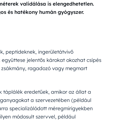
éterek validálása is elengedhetetlen.
gos és hatékony humán gyógyszer.
k, peptideknek, ingerületátvivő
együttese jelentős károkat okozhat csípés
az zsákmány, ragadozó vagy megmart
 táplálék eredetűek, amikor az állat a
reganyagokat a szervezetében (például
arra specializálódott méregmirigyekben
milyen módosult szervvel, például