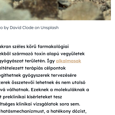
oto by David Clode on Unsplash
kran széles körű farmakológiai
nyekből származó toxin alapú vegyületek
yógyászat területén. Így
alkalmasak
eltételezett terápiás célpontok
egíthetnek gyógyszerek tervezésére
zerek összetevői lehetnek és nem utolsó
vá válhatnak. Ezeknek a molekuláknak a
preklinikai kísérleteket tesz
tséges klinikai vizsgálatok sora sem.
a hatásmechanizmust, a hatékony dózist,