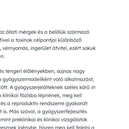
az állati mérgek és a belőlük származó
Mivel a toxinok célpontjai különböző
vérnyomás, ingerület átvitel, ezért sokuk
n.
i és tengeri élőlényekben, sajnos nagy
 a gyógyszermodellként való alkalmazást,
özött. A gyógyszerjelölteknek széles körű
in
 klinikai fázisba lépnének, meg kell
s a reproduktív rendszerre gyakorolt ​​
 is. Más szóval, a gyógyszerfejlesztés
int preklinikai és klinikai vizsgálatok
vesznek igénybe, hiszen meg kell felelni a