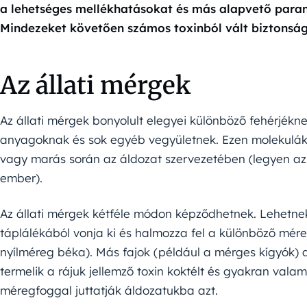
a lehetséges mellékhatásokat és más alapvető param
Mindezeket követően számos toxinból vált biztonsá
Az állati mérgek
Az állati mérgek bonyolult elegyei különböző fehérjékne
anyagoknak és sok egyéb vegyületnek. Ezen molekulák 
vagy marás során az áldozat szervezetében (legyen 
ember).
Az állati mérgek kétféle módon képződhetnek. Lehetnek
táplálékából vonja ki és halmozza fel a különböző mé
nyílméreg béka). Más fajok (például a mérges kígyók) 
termelik a rájuk jellemző toxin koktélt és gyakran vala
méregfoggal juttatják áldozatukba azt.