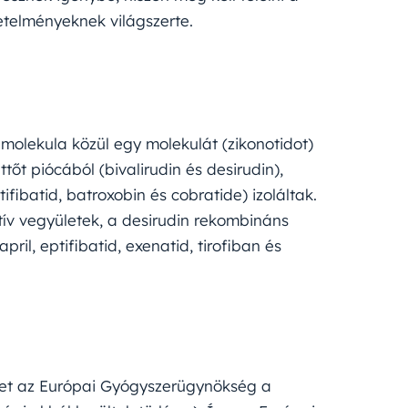
etelményeknek világszerte.
molekula közül egy molekulát (zikonotidot)
ttőt piócából (bivalirudin és desirudin),
tifibatid, batroxobin és cobratide) izoláltak.
tív vegyületek, a desirudin rekombináns
pril, eptifibatid, exenatid, tirofiban és
t az Európai Gyógyszerügynökség a