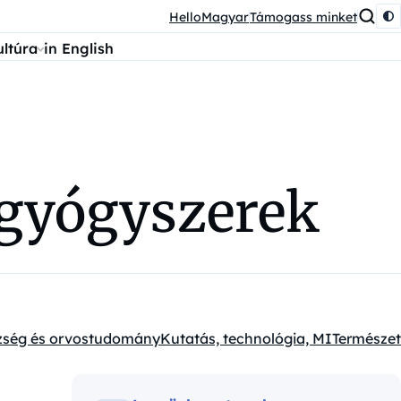
HelloMagyar
Támogass minket
ultúra
in English
 gyógyszerek
zség és orvostudomány
Kutatás, technológia, MI
Természet