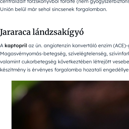
centralizált törzskönyvből törölte (nem gyógyszerbiztons
Unión belül már sehol sincsenek forgalomban.
Jararaca lándzsakígyó
A
kaptopril
az ún. angiotenzin konvertáló enzim (ACE)-g
Magasvérnyomás-betegség, szívelégtelenség, szívinfark
valamint cukorbetegség következtében létrejött veseb
készítmény is érvényes forgalomba hozatali engedéllye