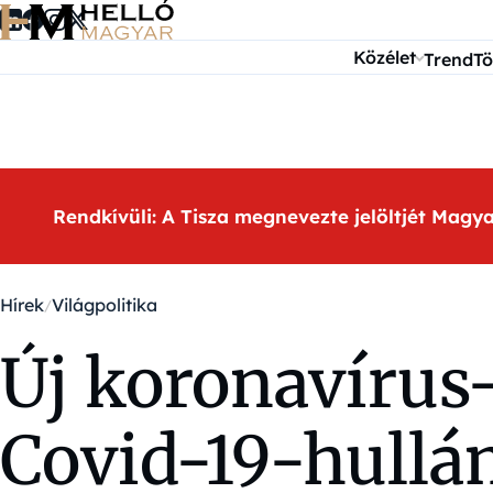
Ugrás a tartalomra
Közélet
Trend
Tö
Rendkívüli: A Tisza megnevezte jelöltjét Magy
Hírek
Világpolitika
Új koronavírus-
Covid-19-hullá