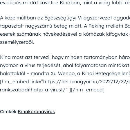
evolúciós mintát követi-e Kínában, mint a világ többi ré
A közelmúltban az Egészségügyi Világszervezet aggo
tapasztalt nagyszámú beteg miatt. A Peking melletti 
esetek számának növekedésével a kórházak kifogytak az
személyzetből.
Kína most azt tervezi, hogy minden tartományban háro
nyomon a vírus terjedését, ahol folyamatosan mintákat
halottaktól – mondta Xu Wenbo, a Kínai Betegségellen
[hm_embed link=”https://hellomagyar.hu/2022/12/22/a
rankszabadithatja-a-virust/” ][/hm_embed]
Címkék:
Kína
koronavírus