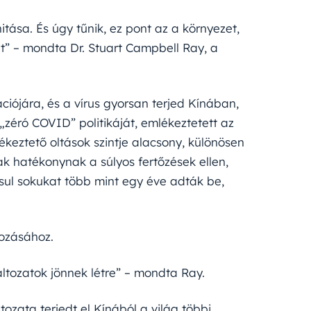
ása. És úgy tűnik, ez pont az a környezet,
” – mondta Dr. Stuart Campbell Ray, a
ciójára, és a vírus gyorsan terjed Kínában,
 „zéró COVID” politikáját, emlékeztetett az
keztető oltások szintje alacsony, különösen
k hatékonynak a súlyos fertőzések ellen,
sul sokukat több mint egy éve adták be,
tozásához.
áltozatok jönnek létre” – mondta Ray.
tozata terjedt el Kínából a világ többi