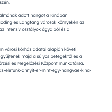
szén.
dalmának adott hangot a Kínában
Baoding és Langfang városok környékén az
 intenzív osztályok ágyaiból és a
m városi kórház adatai alapján követi
 gyűjtenek majd a súlyos betegektől és a
őrzési és Megelőzési Központ munkatársa.
z-eletunk-annyit-er-mint-egy-hangyae-kina-