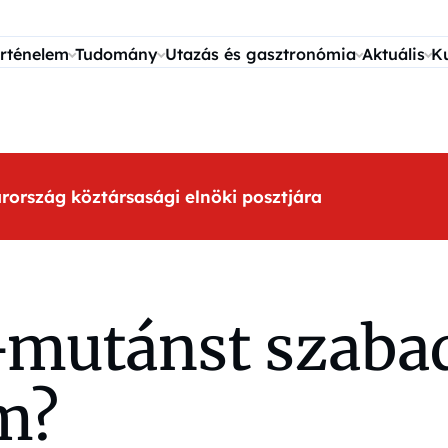
rténelem
Tudomány
Utazás és gasztronómia
Aktuális
K
arország köztársasági elnöki posztjára
mutánst szabadí
m?