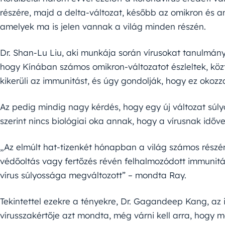
részére, majd a delta-változat, később az omikron és 
amelyek ma is jelen vannak a világ minden részén.
Dr. Shan-Lu Liu, aki munkája során vírusokat tanulmán
hogy Kínában számos omikron-változatot észleltek, köz
kikerüli az immunitást, és úgy gondolják, hogy ez okozza
Az pedig mindig nagy kérdés, hogy egy új változat súl
szerint nincs biológiai oka annak, hogy a vírusnak időve
„Az elmúlt hat-tizenkét hónapban a világ számos részé
védőoltás vagy fertőzés révén felhalmozódott immunit
vírus súlyossága megváltozott” – mondta Ray.
Tekintettel ezekre a tényekre, Dr. Gagandeep Kang, az i
vírusszakértője azt mondta, még várni kell arra, hogy 