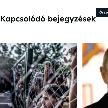
Össz
Kapcsolódó bejegyzések