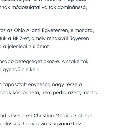
annak módosulatai váltak dominánssá,
yoz az Ohio Állami Egyetemen, elmondta,
tük a BF.7-et, amely rendkívül ügyesen
 a jelenlegi hullámot.
yosabb betegséget okoz-e. A szakértők
l gyengülnie kell.
n tapasztalt enyheség nagy része a
ásnak köszönhető, nem pedig azért, mert a
ndiai Vellore-i Christian Medical College
meglássuk, hogy a vírus ugyanazt az