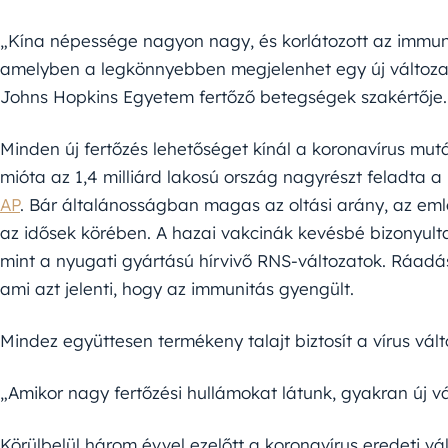
„Kína népessége nagyon nagy, és korlátozott az immunit
amelyben a legkönnyebben megjelenhet egy új változat
Johns Hopkins Egyetem fertőző betegségek szakértője.
Minden új fertőzés lehetőséget kínál a koronavírus mutá
mióta az 1,4 milliárd lakosú ország nagyrészt feladta a
AP
. Bár általánosságban magas az oltási arány, az emlé
az idősek körében. A hazai vakcinák kevésbé bizonyulta
mint a nyugati gyártású hírvivő RNS-változatok. Ráadá
ami azt jelenti, hogy az immunitás gyengült.
Mindez együttesen termékeny talajt biztosít a vírus vál
„Amikor nagy fertőzési hullámokat látunk, gyakran új v
Körülbelül három évvel ezelőtt a koronavírus eredeti vál