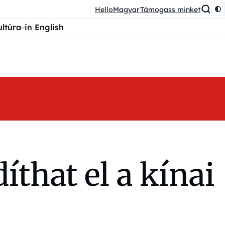
HelloMagyar
Támogass minket
ultúra
in English
that el a kínai