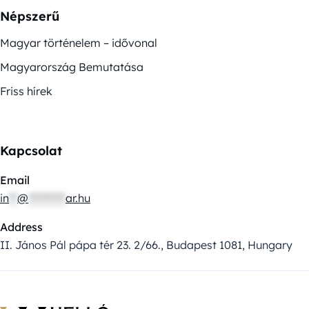
Népszerű
Magyar történelem – idővonal
Magyarország Bemutatása
Friss hírek
Kapcsolat
Email
in
**
@
*********
ar.hu
Address
II. János Pál pápa tér 23. 2/66., Budapest 1081, Hungary