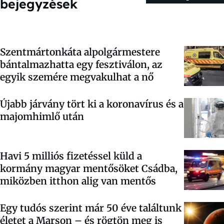
bejegyzések
Szentmártonkáta alpolgármestere
bántalmazhatta egy fesztiválon, az
egyik szemére megvakulhat a nő
Újabb járvány tört ki a koronavírus és a
majomhimlő után
Havi 5 milliós fizetéssel küld a
kormány magyar mentősöket Csádba,
miközben itthon alig van mentős
Egy tudós szerint már 50 éve találtunk
életet a Marson – és rögtön meg is