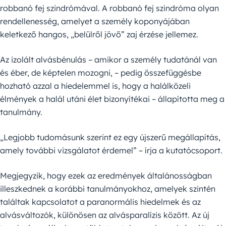
robbanó fej szindrómával. A robbanó fej szindróma olyan
rendellenesség, amelyet a személy koponyájában
keletkező hangos, „belülről jövő” zaj érzése jellemez.
Az izolált alvásbénulás – amikor a személy tudatánál van
és éber, de képtelen mozogni, – pedig összefüggésbe
hozható azzal a hiedelemmel is, hogy a halálközeli
élmények a halál utáni élet bizonyítékai – állapította meg a
tanulmány.
„Legjobb tudomásunk szerint ez egy újszerű megállapítás,
amely további vizsgálatot érdemel” – írja a kutatócsoport.
Megjegyzik, hogy ezek az eredmények általánosságban
illeszkednek a korábbi tanulmányokhoz, amelyek szintén
találtak kapcsolatot a paranormális hiedelmek és az
alvásváltozók, különösen az alvásparalízis között. Az új