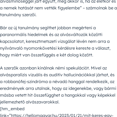
alvásminőséggel járt együtt, még akkor is, ha az életkor és
a nemek hatását nem vették figyelembe” – számolnak be a
tanulmány szerzői.
Bár az új tanulmány segíthet jobban megérteni a
paranormális hiedelmek és az alvásváltozók közötti
kapcsolatot, keresztmetszeti vizsgálat lévén nem arra a
nyilvánvaló nyomonkövetési kérdésre kereste a választ,
hogy miért van összefüggés e két dolog között.
A szerzők azonban kínálnak némi spekulációt. Mivel az
alvásparalízis vizuális és auditív hallucinációkkal járhat, és
a robbanófej-szindróma a névadó hanggal rendelkezik, az
eredmények arra utalnak, hogy az idegenekbe, vagy bármi
másba vetett hit összefügghet a hangokkal vagy képekkel
jellemezhető alvászavarokkal.
[hm_embed
link=”https://hellomagyar.hu/2023/01/21/mit-keres-egy-