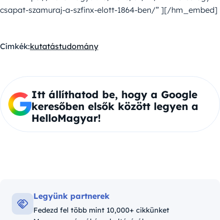
csapat-szamuraj-a-szfinx-elott-1864-ben/” ][/hm_embed]
Címkék:
kutatás
tudomány
Itt állíthatod be, hogy a Google
keresőben elsők között legyen a
HelloMagyar!
Legyünk partnerek
Fedezd fel több mint 10,000+ cikkünket