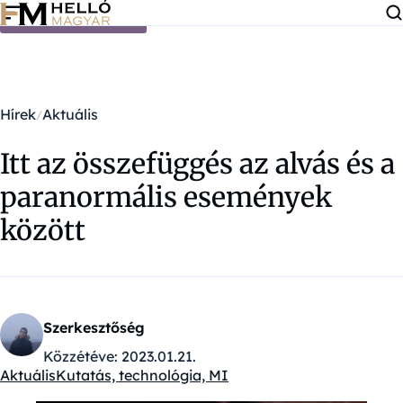
Ugrás a tartalomra
Hírek
Aktuális
Itt az összefüggés az alvás és a
paranormális események
között
Szerkesztőség
Közzétéve:
2023.01.21.
Aktuális
Kutatás, technológia, MI
Kategóriák: