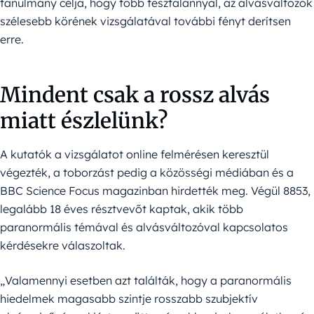
tanulmány célja, hogy több tesztalannyal, az alvásváltozók
szélesebb körének vizsgálatával további fényt derítsen
erre.
Mindent csak a rossz alvás
miatt észlelünk?
A kutatók a vizsgálatot online felmérésen keresztül
végezték, a toborzást pedig a közösségi médiában és a
BBC Science Focus magazinban hirdették meg. Végül 8853,
legalább 18 éves résztvevőt kaptak, akik több
paranormális témával és alvásváltozóval kapcsolatos
kérdésekre válaszoltak.
„Valamennyi esetben azt találták, hogy a paranormális
hiedelmek magasabb szintje rosszabb szubjektív