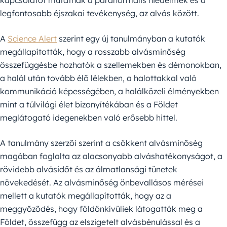
kapcsolatot mutatnak a paranormális hiedelmek és a
legfontosabb éjszakai tevékenység, az alvás között.
A
Science Alert
szerint egy új tanulmányban a kutatók
megállapították, hogy a rosszabb alvásminőség
összefüggésbe hozhatók a szellemekben és démonokban,
a halál után tovább élő lélekben, a halottakkal való
kommunikáció képességében, a halálközeli élményekben
mint a túlvilági élet bizonyítékában és a Földet
meglátogató idegenekben való erősebb hittel.
A tanulmány szerzői szerint a csökkent alvásminőség
magában foglalta az alacsonyabb alváshatékonyságot, a
rövidebb alvásidőt és az álmatlansági tünetek
növekedését. Az alvásminőség önbevallásos mérései
mellett a kutatók megállapították, hogy az a
meggyőződés, hogy földönkívüliek látogatták meg a
Földet, összefügg az elszigetelt alvásbénulással és a