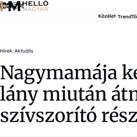
Ugrás a tartalomra
Közélet
Trend
Tö
Hírek
Aktuális
Nagymamája kert
lány miután átm
szívszorító rés