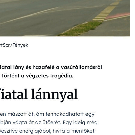
PrtScr/Tények
iatal lány és hazafelé a vasútállomásról
 történt a végzetes tragédia.
fiatal lánnyal
ésen mászott át, ám fennakadhatott egy
mbján vágta át az ütőerét. Egy ideig még
eszítve energiájából, hívta a mentőket.