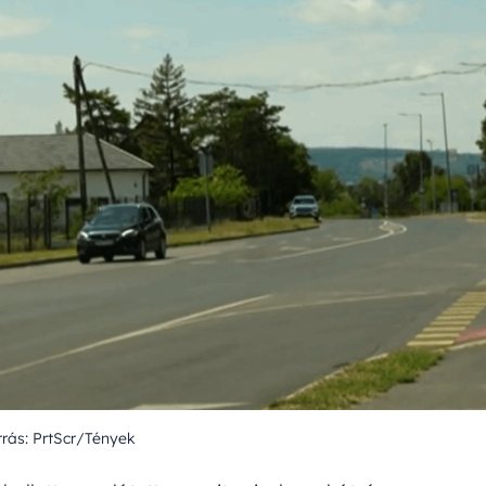
rrás: PrtScr/Tények