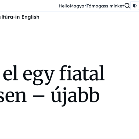
HelloMagyar
Támogass minket
ultúra
in English
l egy fiatal
sen – újabb