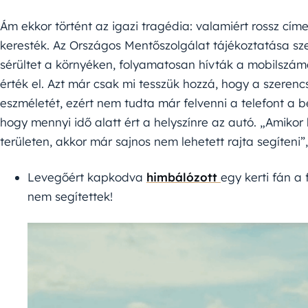
Ám ekkor történt az igazi tragédia: valamiért rossz cí
keresték. Az Országos Mentőszolgálat tájékoztatása sz
sérültet a környéken, folyamatosan hívták a mobilszám
érték el. Azt már csak mi tesszük hozzá, hogy a szerencs
eszméletét, ezért nem tudta már felvenni a telefont a be
hogy mennyi idő alatt ért a helyszínre az autó. „Amiko
területen, akkor már sajnos nem lehetett rajta segíteni”
Levegőért kapkodva
himbálózott
egy kerti fán a
nem segítettek!