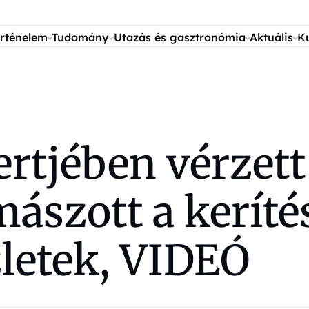
rténelem
Tudomány
Utazás és gasztronómia
Aktuális
K
jében vérzett e
ászott a keríté
zletek, VIDEÓ