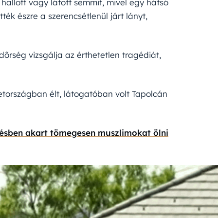
hallott vagy látott semmit, mivel egy hátsó
tték észre a szerencsétlenül járt lányt,
rség vizsgálja az érthetetlen tragédiát,
etországban élt, látogatóban volt Tapolcán
tésben akart tömegesen muszlimokat ölni