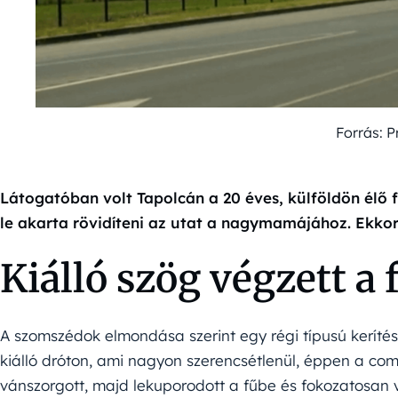
Forrás: 
Látogatóban volt Tapolcán a 20 éves, külföldön élő f
le akarta rövidíteni az utat a nagymamájához. Ekkor
Kiálló szög végzett a 
A szomszédok elmondása szerint egy régi típusú kerít
kiálló dróton, ami nagyon szerencsétlenül, éppen a co
vánszorgott, majd lekuporodott a fűbe és fokozatosan v