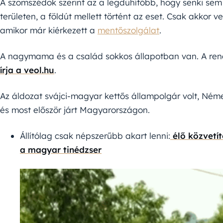
A szomszédok szerint az a legdühítőbb, hogy senki sem 
területen, a földút mellett történt az eset. Csak akkor ve
amikor már kiérkezett a
mentőszolgálat
.
A nagymama és a család sokkos állapotban van. A rendő
írja a veol.hu
.
Az áldozat svájci-magyar kettős állampolgár volt, Ném
és most először járt Magyarországon.
Állítólag csak népszerűbb akart lenni:
élő közvetí
a magyar tinédzser