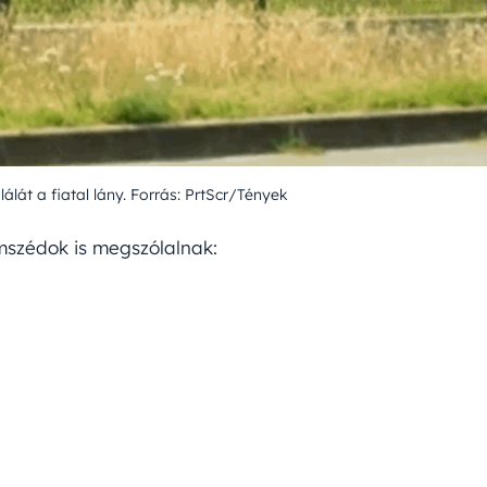
lálát a fiatal lány. Forrás: PrtScr/Tények
mszédok is megszólalnak: