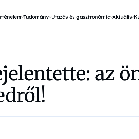
rténelem
Tudomány
Utazás és gasztronómia
Aktuális
K
ejelentette: az
edről!