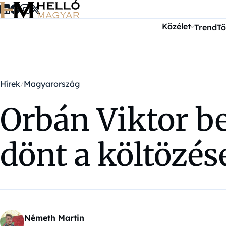
Ugrás a tartalomra
Közélet
Trend
Tö
Hírek
Magyarország
Orbán Viktor b
dönt a költözés
Németh Martin