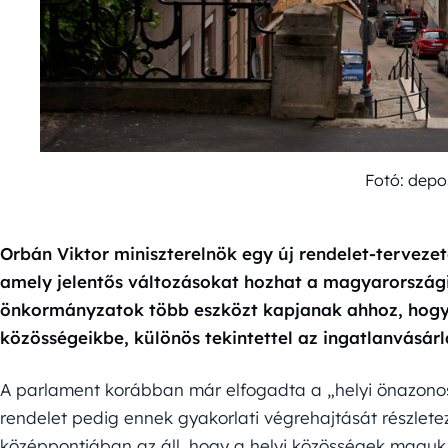
Fotó: depo
Orbán Viktor miniszterelnök egy új rendelet-tervezet
amely jelentős változásokat hozhat a magyarországi 
önkormányzatok több eszközt kapjanak ahhoz, hogy 
közösségeikbe, különös tekintettel az ingatlanvásár
A parlament korábban már elfogadta a „helyi önazonos
rendelet pedig ennek gyakorlati végrehajtását részlete
középpontjában az áll, hogy a helyi közösségek maguk d