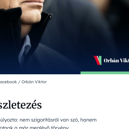
Facebook / Orbán Viktor
szletezés
súlyozta: nem szigorításról van szó, hanem
alkotnak a már meglévő törvény