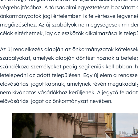
végrehajtásához. A társadalmi egyeztetésre bocsátott
önkormányzatok jogi értelemben is felvértezve legyene
megőrzéséhez. Az új szabályok nem egységesek minden t
célok eltérhetnek, így az eszközök alkalmazása is telepü
Az új rendelkezés alapján az önkormányzatok kötelesek
szabályokat, amelyek alapján döntést hoznak a betelepü
szándékozó személyeket pedig segíteniük kell abban, ho
letelepedni az adott településen. Egy új elem a rendsz
elővásárlási jogot kapnak, amelynek révén megakadályo
nem kívánatos vásárlókhoz kerüljenek. A jegyző feladata 
elővásárlási jogot az önkormányzat nevében.