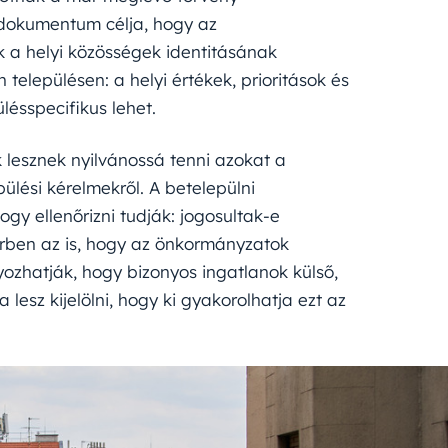
 dokumentum célja, hogy az
k a helyi közösségek identitásának
elepülésen: a helyi értékek, prioritások és
lésspecifikus lehet.
 lesznek nyilvánossá tenni azokat a
lési kérelmekről. A betelepülni
gy ellenőrizni tudják: jogosultak-e
erben az is, hogy az önkormányzatok
zhatják, hogy bizonyos ingatlanok külső,
lesz kijelölni, hogy ki gyakorolhatja ezt az