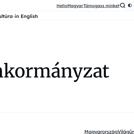
HelloMagyar
Támogass minket
ultúra
in English
 önkormányzat
Magyarország
Világűr