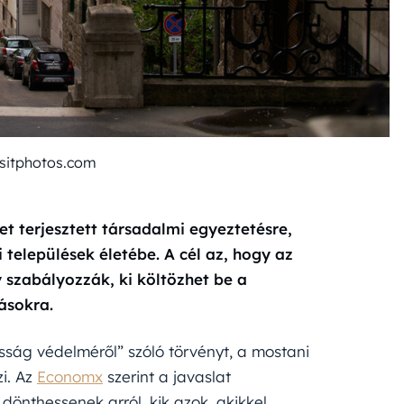
sitphotos.com
et terjesztett társadalmi egyeztetésre,
települések életébe. A cél az, hogy az
szabályozzák, ki költözhet be a
lásokra.
ság védelméről” szóló törvényt, a mostani
zi. Az
Economx
szerint a javaslat
önthessenek arról, kik azok, akikkel