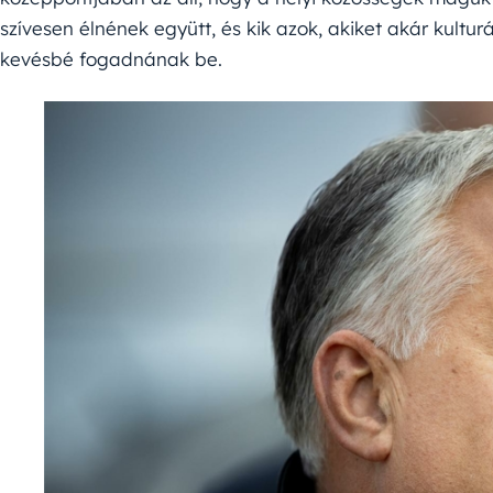
szívesen élnének együtt, és kik azok, akiket akár kultur
kevésbé fogadnának be.