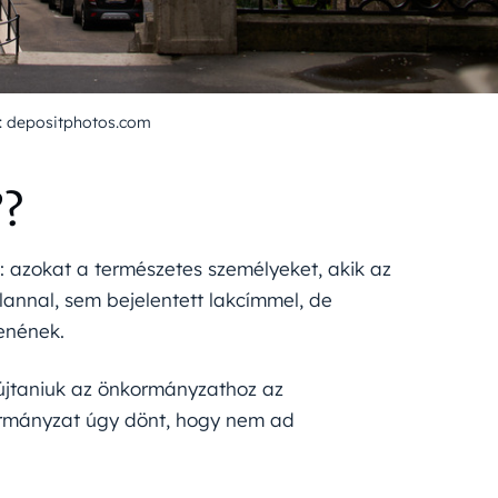
: depositphotos.com
”?
k: azokat a természetes személyeket, akik az
lannal, sem bejelentett lakcímmel, de
tenének.
yújtaniuk az önkormányzathoz az
ormányzat úgy dönt, hogy nem ad