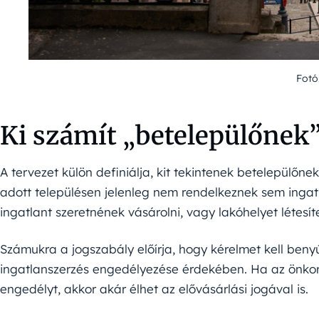
Fotó
Ki számít „betelepülőnek
A tervezet külön definiálja, kit tekintenek betelepülőne
adott településen jelenleg nem rendelkeznek sem ingat
ingatlant szeretnének vásárolni, vagy lakóhelyet létesí
Számukra a jogszabály előírja, hogy kérelmet kell ben
ingatlanszerzés engedélyezése érdekében. Ha az önk
engedélyt, akkor akár élhet az elővásárlási jogával is.