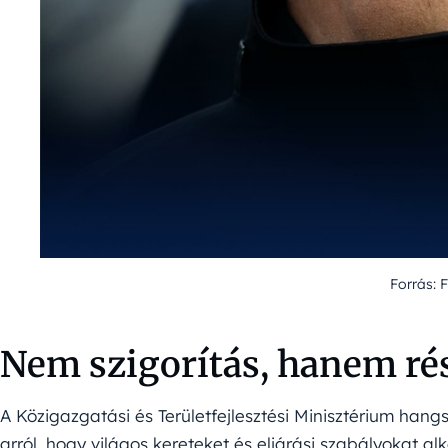
Forrás: 
Nem szigorítás, hanem ré
A Közigazgatási és Területfejlesztési Minisztérium hang
arról, hogy világos kereteket és eljárási szabályokat 