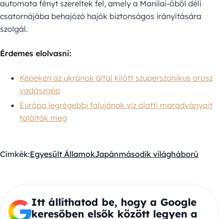
automata fényt szereltek fel, amely a Manilai-öböl déli
csatornájába behajózó hajók biztonságos irányítására
szolgál.
Érdemes elolvasni:
Képeken az ukránok által kilőtt szuperszonikus orosz
vadászgép
Európa legrégebbi falujának víz alatti maradványait
találták meg
Címkék:
Egyesült Államok
Japán
második világháború
Itt állíthatod be, hogy a Google
keresőben elsők között legyen a