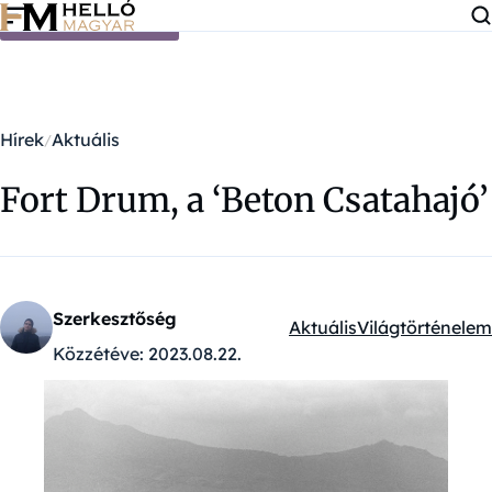
Ugrás a tartalomra
Hírek
Aktuális
Fort Drum, a ‘Beton Csatahajó’
Szerkesztőség
Aktuális
Világtörténelem
Kategóriák:
Közzétéve:
2023.08.22.