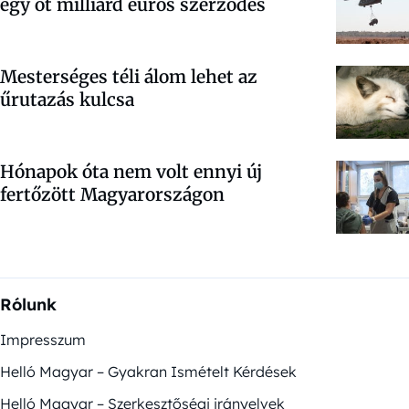
egy öt milliárd eurós szerződés
Mesterséges téli álom lehet az
űrutazás kulcsa
Hónapok óta nem volt ennyi új
fertőzött Magyarországon
Rólunk
Impresszum
Helló Magyar – Gyakran Ismételt Kérdések
Helló Magyar – Szerkesztőségi irányelvek