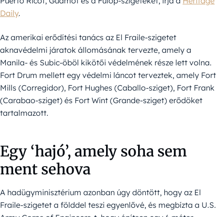
Puerto Ricót, Guamot és a Fülöp-szigeteket, írja a
Heritage
Daily
.
Az amerikai erődítési tanács az El Fraile-szigetet
aknavédelmi járatok állomásának tervezte, amely a
Manila- és Subic-öböl kikötői védelmének része lett volna.
Fort Drum mellett egy védelmi láncot terveztek, amely Fort
Mills (Corregidor), Fort Hughes (Caballo-sziget), Fort Frank
(Carabao-sziget) és Fort Wint (Grande-sziget) erődöket
tartalmazott.
Egy ‘hajó’, amely soha sem
ment sehova
A hadügyminisztérium azonban úgy döntött, hogy az El
Fraile-szigetet a földdel teszi egyenlővé, és megbízta a U.S.