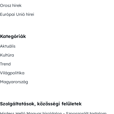
Orosz hírek
Európai Unió hírei
Kategóriák
Aktuális
Kultúra
Trend
Világpolitika
Magyarország
Szolgáltatások, közösségi felületek
Hirdess Helló Magyar híroldalon – Szponzorált tartalom,