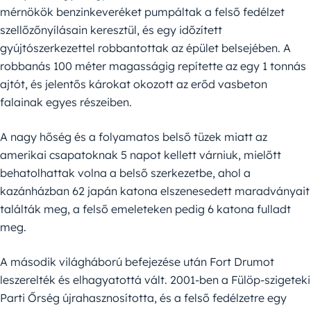
mérnökök benzinkeveréket pumpáltak a felső fedélzet
szellőzőnyílásain keresztül, és egy időzített
gyújtószerkezettel robbantottak az épület belsejében. A
robbanás 100 méter magasságig repítette az egy 1 tonnás
ajtót, és jelentős károkat okozott az erőd vasbeton
falainak egyes részeiben.
A nagy hőség és a folyamatos belső tüzek miatt az
amerikai csapatoknak 5 napot kellett várniuk, mielőtt
behatolhattak volna a belső szerkezetbe, ahol a
kazánházban 62 japán katona elszenesedett maradványait
találták meg, a felső emeleteken pedig 6 katona fulladt
meg.
A második világháború befejezése után Fort Drumot
leszerelték és elhagyatottá vált. 2001-ben a Fülöp-szigeteki
Parti Őrség újrahasznosította, és a felső fedélzetre egy