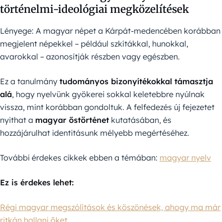
történelmi-ideológiai megközelítések
Lényege: A magyar népet a Kárpát-medencében korábban
megjelent népekkel – például szkítákkal, hunokkal,
avarokkal – azonosítják részben vagy egészben.
Ez a tanulmány
tudományos bizonyítékokkal támasztja
alá
, hogy nyelvünk gyökerei sokkal keletebbre nyúlnak
vissza, mint korábban gondoltuk. A felfedezés új fejezetet
nyithat a
magyar őstörténet
kutatásában, és
hozzájárulhat identitásunk mélyebb megértéséhez.
További érdekes cikkek ebben a témában:
magyar nyelv
Ez is érdekes lehet:
Régi magyar megszólítások és köszönések, ahogy ma már
ritkán hallani őket