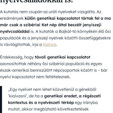
A kutatás nem csupán az uráli nyelveket vizsgálta. Az
eredmények
külön genetikai kapcsolatot tártak fel a ma
már csak a szibériai Ket nép által beszélt jenyiszeji
nyelvcsaláddal
is. A kutatók a Bajkál-tó környékén élő ősi
populációk és a jenyiszeji nyelvek közötti összefüggésekre
is rávilágítottak, írja a
Nature
.
Érdekesség, hogy
távoli genetikai kapcsolatot
azonosítottak néhány ősi szibériai populáció és egyes
észak-amerikai bennszülött népcsoportok között is – bár
nyelvi kapcsolatot nem feltételeznek.
„Egy nyelvet nem lehet közvetlenül a génekből
’kiolvasni’, de ha a
genetikai eredet, a régészeti
kontextus és a nyelvészeti térkép
egy irányba
mutat, akkor megbízható következtetések