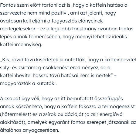
Fontos szem előtt tartani azt is, hogy a koffein hatása a
szervezetre nem mind pozitív , ami azt jelenti, hogy
óvatosan kell eljárni a fogyasztás előnyeinek
mérlegelésekor – ez a legújabb tanulmány azonban fontos
lépés annak felmérésében, hogy mennyi lehet az ideális
koffeinmennyiség.
„Kis, rövid távú kísérletek kimutatták, hogy a koffeinbevitel
súly- és zsírtömeg-csökkenést eredményez, de a
koffeinbevitel hosszú távú hatásai nem ismertek” –
magyarázták a kutatók .
A csapat úgy véli, hogy az itt bemutatott összefüggés
annak köszönhető, hogy a koffein fokozza a termogenezist
(hőtermelést) és a zsírok oxidációját (a zsír energiává
alakítását), amelyek egyaránt fontos szerepet játszanak az
általános anyagcserében.