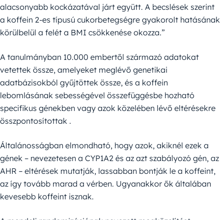
alacsonyabb kockázatával járt együtt. A becslések szerint
a koffein 2-es típusú cukorbetegségre gyakorolt hatásának
körülbelül a felét a BMI csökkenése okozza.”
A tanulmányban 10.000 embertől származó adatokat
vetettek össze, amelyeket meglévő genetikai
adatbázisokból gyűjtöttek össze, és a koffein
lebomlásának sebességével összefüggésbe hozható
specifikus génekben vagy azok közelében lévő eltérésekre
összpontosítottak .
Általánosságban elmondható, hogy azok, akiknél ezek a
gének – nevezetesen a CYP1A2 és az azt szabályozó gén, az
AHR – eltérések mutatják, lassabban bontják le a koffeint,
az így tovább marad a vérben. Ugyanakkor ők általában
kevesebb koffeint isznak.