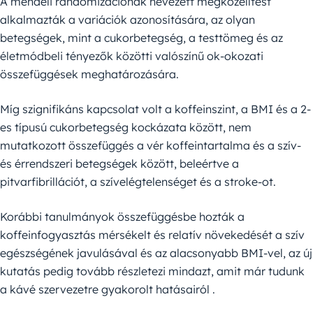
A mendeli randomizációnak nevezett megközelítést
alkalmazták a variációk azonosítására, az olyan
betegségek, mint a cukorbetegség, a testtömeg és az
életmódbeli tényezők közötti valószínű ok-okozati
összefüggések meghatározására.
Míg szignifikáns kapcsolat volt a koffeinszint, a BMI és a 2-
es típusú cukorbetegség kockázata között, nem
mutatkozott összefüggés a vér koffeintartalma és a szív-
és érrendszeri betegségek között, beleértve a
pitvarfibrillációt, a szívelégtelenséget és a stroke-ot.
Korábbi tanulmányok összefüggésbe hozták a
koffeinfogyasztás mérsékelt és relatív növekedését a szív
egészségének javulásával és az alacsonyabb BMI-vel, az új
kutatás pedig tovább részletezi mindazt, amit már tudunk
a kávé szervezetre gyakorolt hatásairól .