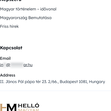
Magyar történelem – idővonal
Magyarország Bemutatása
Friss hírek
Kapcsolat
Email
in
**
@
*********
ar.hu
Address
II. János Pál pápa tér 23. 2/66., Budapest 1081, Hungary