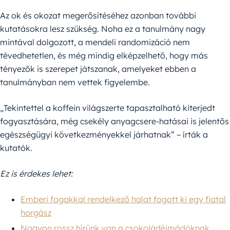
Az ok és okozat megerősítéséhez azonban további
kutatásokra lesz szükség. Noha ez a tanulmány nagy
mintával dolgozott, a mendeli randomizáció nem
tévedhetetlen, és még mindig elképzelhető, hogy más
tényezők is szerepet játszanak, amelyeket ebben a
tanulmányban nem vettek figyelembe.
„Tekintettel a koffein világszerte tapasztalható kiterjedt
fogyasztására, még csekély anyagcsere-hatásai is jelentős
egészségügyi következményekkel járhatnak” – írták a
kutatók.
Ez is érdekes lehet:
Emberi fogakkal rendelkező halat fogott ki egy fiatal
horgász
Nagyon rossz hírünk van a csokoládéimádóknak