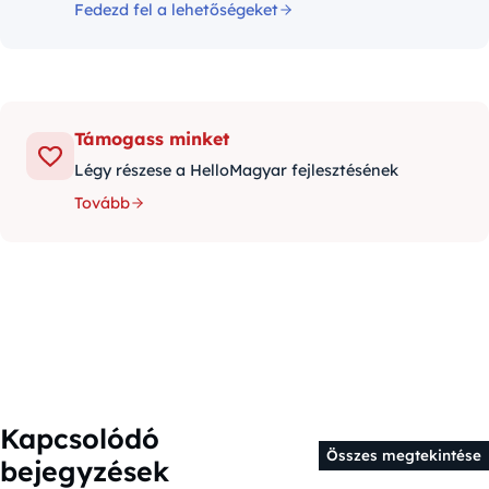
Fedezd fel a lehetőségeket
Támogass minket
Légy részese a HelloMagyar fejlesztésének
Tovább
Kapcsolódó
Összes megtekintése
bejegyzések