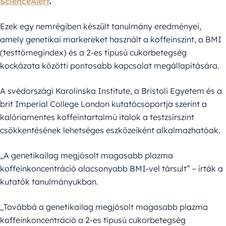
ScienceAlert
.
Ezek egy nemrégiben készült tanulmány eredményei,
amely genetikai markereket használt a koffeinszint, a BMI
(testtömegindex) és a 2-es típusú cukorbetegség
kockázata közötti pontosabb kapcsolat megállapítására.
A svédországi Karolinska Institute, a Bristoli Egyetem és a
brit Imperial College London kutatócsoportja szerint a
kalóriamentes koffeintartalmú italok a testzsírszint
csökkentésének lehetséges eszközeiként alkalmazhatóak.
„A genetikailag megjósolt magasabb plazma
koffeinkoncentráció alacsonyabb BMI-vel társult” – írták a
kutatók tanulmányukban.
„Továbbá a genetikailag megjósolt magasabb plazma
koffeinkoncentráció a 2-es típusú cukorbetegség