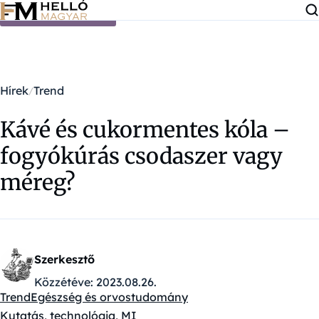
Ugrás a tartalomra
Hírek
Trend
Kávé és cukormentes kóla –
fogyókúrás csodaszer vagy
méreg?
Szerkesztő
Közzétéve:
2023.08.26.
Trend
Egészség és orvostudomány
Kategóriák:
Kutatás, technológia, MI