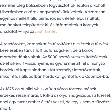
remélhetőleg bölcsebben fogyasztottak ezután alkoholt.
Libertiesben a károk nagymértékűek voltak. A szorosan
egymás mellett álló bérházak és üzletek elpusztultak,
családokat telepítettek ki, és átformálták a környék
arculatát — írja az
Irish Times
.
A rendőröket, katonákat és tűzoltókat dicsérték a tűzvész
kezelésében tanúsított bátorságukért, de a károk
maradandóak voltak. Az 5000 hordó szeszes italból csak
61-et sikerült visszanyerni, és gyanú merült fel a hiányzó
hordókkal kapcsolatban. Hat személyt letartóztattak,
mikor ittas állapotban hordókat gurítottak a Coombe-ba.
Az 1875-ös dublini whiskytűz a város történelmének
érdekes része maradt. Ritka az olyan nagyszabású tűzeset,
ahol egy tucat ember életét veszti, de egyik sem a tűzvész
miatt.