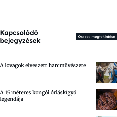
Kapcsolódó
Összes megtekintése
bejegyzések
A lovagok elveszett harcművészete
A 15 méteres kongói óriáskígyó
legendája