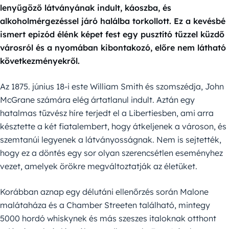
lenyűgöző látványának indult, káoszba, és
alkoholmérgezéssel járó halálba torkollott. Ez a kevésbé
ismert epizód élénk képet fest egy pusztító tűzzel küzdő
városról és a nyomában kibontakozó, előre nem látható
következményekről.
Az 1875. június 18-i este William Smith és szomszédja, John
McGrane számára elég ártatlanul indult. Aztán egy
hatalmas tűzvész híre terjedt el a Libertiesben, ami arra
késztette a két fiatalembert, hogy átkeljenek a városon, és
szemtanúi legyenek a látványosságnak. Nem is sejtették,
hogy ez a döntés egy sor olyan szerencsétlen eseményhez
vezet, amelyek örökre megváltoztatják az életüket.
Korábban aznap egy délutáni ellenőrzés során Malone
malátaháza és a Chamber Streeten található, mintegy
5000 hordó whiskynek és más szeszes italoknak otthont