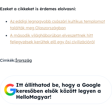
Ezeket a cikkeket is érdemes elolvasni:
Az eddigi legnagyobb császári kultikus templomot
találták meg Olaszországban
A második világháborúban elveszettnek hitt
feljegyzések kerültek elő egy ősi civilizációról
Címkék:
Írország
Itt állíthatod be, hogy a Google
keresőben elsők között legyen a
HelloMagyar!