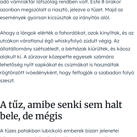
adó vámraktár látszólag rendben volt. Este 8 órakor
azonban megszólalt a riasztó, jelezve a tüzet. Majd az
események gyorsan kicsúsztak az irányítás alól.
Ahogy a lángok elérték a fahordókat, azok kinyíltak, és az
utcákon váratlanul égő whiskyfolyó zúdult végig. Az
állatállomány szétszéledt, a bérházak kiürültek, és káosz
alakult ki. A zűrzavar közepette egyesek számára
lehetőség nyílt sapkákat és csizmákat is használtak
rögtönzött ivóedényként, hogy felfogják a szabadon folyó
szeszt.
A tűz, amibe senki sem halt
bele, de mégis
A tüzes patakban lubickoló emberek bizarr jelenetei