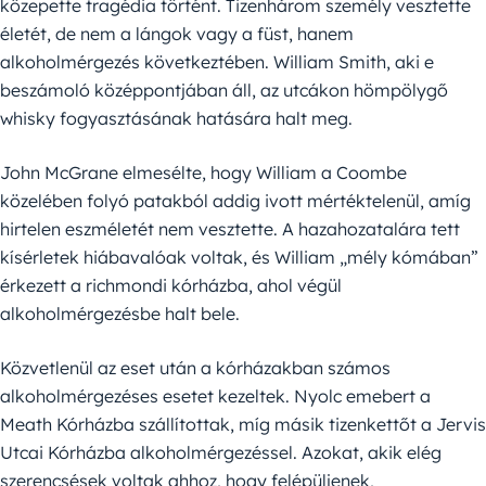
közepette tragédia történt. Tizenhárom személy vesztette
életét, de nem a lángok vagy a füst, hanem
alkoholmérgezés következtében. William Smith, aki e
beszámoló középpontjában áll, az utcákon hömpölygő
whisky fogyasztásának hatására halt meg.
John McGrane elmesélte, hogy William a Coombe
közelében folyó patakból addig ivott mértéktelenül, amíg
hirtelen eszméletét nem vesztette. A hazahozatalára tett
kísérletek hiábavalóak voltak, és William „mély kómában”
érkezett a richmondi kórházba, ahol végül
alkoholmérgezésbe halt bele.
Közvetlenül az eset után a kórházakban számos
alkoholmérgezéses esetet kezeltek. Nyolc emebert a
Meath Kórházba szállítottak, míg másik tizenkettőt a Jervis
Utcai Kórházba alkoholmérgezéssel. Azokat, akik elég
szerencsések voltak ahhoz, hogy felépüljenek,