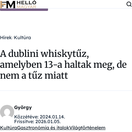
Ugrás a tartalomra
Hírek
Kultúra
A dublini whiskytűz,
amelyben 13-a haltak meg, de
nem a tűz miatt
György
Közzétéve:
2024.01.14.
Frissítve:
2026.01.05.
Kultúra
Gasztronómia és italok
Világtörténelem
Kategóriák: