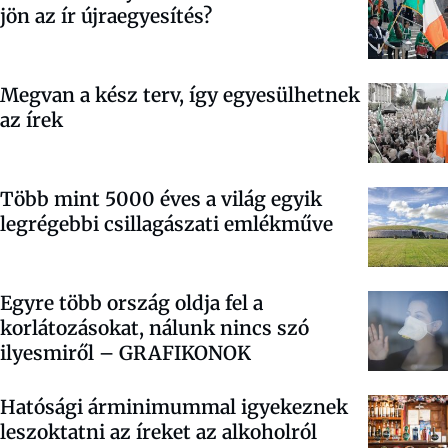
jön az ír újraegyesítés?
Megvan a kész terv, így egyesülhetnek
az írek
Több mint 5000 éves a világ egyik
legrégebbi csillagászati emlékműve
Egyre több ország oldja fel a
korlátozásokat, nálunk nincs szó
ilyesmiről – GRAFIKONOK
Hatósági árminimummal igyekeznek
leszoktatni az íreket az alkoholról