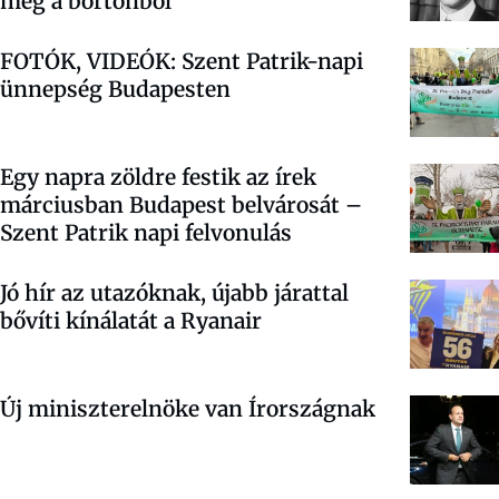
meg a börtönből
FOTÓK, VIDEÓK: Szent Patrik-napi
ünnepség Budapesten
Egy napra zöldre festik az írek
márciusban Budapest belvárosát –
Szent Patrik napi felvonulás
Jó hír az utazóknak, újabb járattal
bővíti kínálatát a Ryanair
Új miniszterelnöke van Írországnak