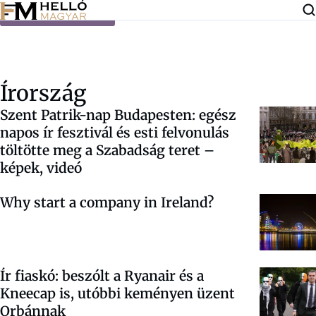
Ugrás a tartalomra
Írország
Szent Patrik-nap Budapesten: egész
napos ír fesztivál és esti felvonulás
töltötte meg a Szabadság teret –
képek, videó
Why start a company in Ireland?
Ír fiaskó: beszólt a Ryanair és a
Kneecap is, utóbbi keményen üzent
Orbánnak