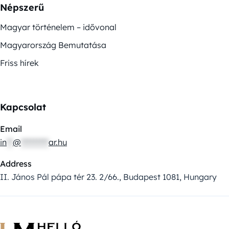
Népszerű
Magyar történelem – idővonal
Magyarország Bemutatása
Friss hírek
Kapcsolat
Email
in
**
@
*********
ar.hu
Address
II. János Pál pápa tér 23. 2/66., Budapest 1081, Hungary