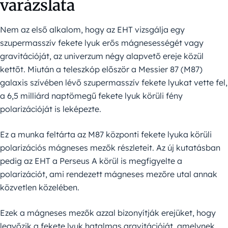
varázslata
Nem az első alkalom, hogy az EHT vizsgálja egy
szupermasszív fekete lyuk erős mágnesességét vagy
gravitációját, az univerzum négy alapvető ereje közül
kettőt. Miután a teleszkóp először a Messier 87 (M87)
galaxis szívében lévő szupermasszív fekete lyukat vette fel,
a 6,5 milliárd naptömegű fekete lyuk körüli fény
polarizációját is leképezte.
Ez a munka feltárta az M87 központi fekete lyuka körüli
polarizációs mágneses mezők részleteit. Az új kutatásban
pedig az EHT a Perseus A körül is megfigyelte a
polarizációt, ami rendezett mágneses mezőre utal annak
közvetlen közelében.
Ezek a mágneses mezők azzal bizonyítják erejüket, hogy
legyőzik a fekete lyuk hatalmas gravitációját, amelynek