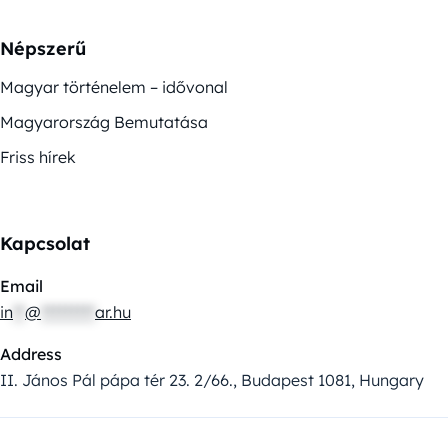
Népszerű
Magyar történelem – idővonal
Magyarország Bemutatása
Friss hírek
Kapcsolat
Email
in
**
@
*********
ar.hu
Address
II. János Pál pápa tér 23. 2/66., Budapest 1081, Hungary