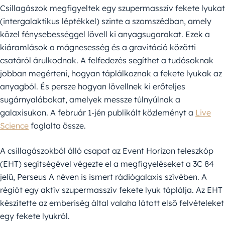
Csillagászok megfigyeltek egy szupermasszív fekete lyukat
(intergalaktikus léptékkel) szinte a szomszédban, amely
közel fénysebességgel lövell ki anyagsugarakat. Ezek a
kiáramlások a mágnesesség és a gravitáció közötti
csatáról árulkodnak. A felfedezés segíthet a tudósoknak
jobban megérteni, hogyan táplálkoznak a fekete lyukak az
anyagból. És persze hogyan lövellnek ki erőteljes
sugárnyalábokat, amelyek messze túlnyúlnak a
galaxisukon. A február 1-jén publikált közleményt a
Live
Science
foglalta össze.
A csillagászokból álló csapat az Event Horizon teleszkóp
(EHT) segítségével végezte el a megfigyeléseket a 3C 84
jelű, Perseus A néven is ismert rádiógalaxis szívében. A
régiót egy aktív szupermasszív fekete lyuk táplálja. Az EHT
készítette az emberiség által valaha látott első felvételeket
egy fekete lyukról.