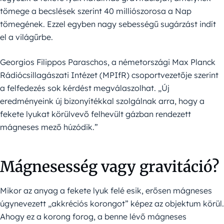
tömege a becslések szerint 40 milliószorosa a Nap
tömegének. Ezzel egyben nagy sebességű sugárzást indít
el a világűrbe.
Georgios Filippos Paraschos, a németországi Max Planck
Rádiócsillagászati Intézet (MPIfR) csoportvezetője szerint
a felfedezés sok kérdést megválaszolhat. „Új
eredményeink új bizonyítékkal szolgálnak arra, hogy a
fekete lyukat körülvevő felhevült gázban rendezett
mágneses mező húzódik.”
Mágnesesség vagy gravitáció?
Mikor az anyag a fekete lyuk felé esik, erősen mágneses
úgynevezett „akkréciós korongot” képez az objektum körül.
Ahogy ez a korong forog, a benne lévő mágneses