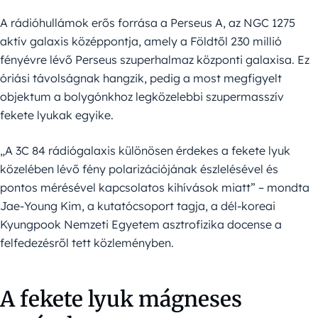
A rádióhullámok erős forrása a Perseus A, az NGC 1275
aktív galaxis középpontja, amely a Földtől 230 millió
fényévre lévő Perseus szuperhalmaz központi galaxisa. Ez
óriási távolságnak hangzik, pedig a most megfigyelt
objektum a bolygónkhoz legközelebbi szupermasszív
fekete lyukak egyike.
„A 3C 84 rádiógalaxis különösen érdekes a fekete lyuk
közelében lévő fény polarizációjának észlelésével és
pontos mérésével kapcsolatos kihívások miatt” – mondta
Jae-Young Kim, a kutatócsoport tagja, a dél-koreai
Kyungpook Nemzeti Egyetem asztrofizika docense a
felfedezésről tett közleményben.
A fekete lyuk mágneses