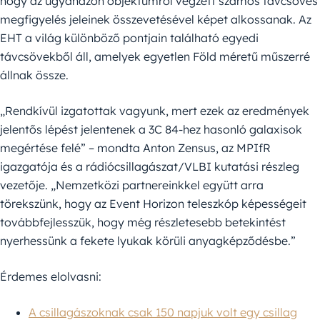
hogy az ugyanazon objektumról végzett számos távcsöves
megfigyelés jeleinek összevetésével képet alkossanak. Az
EHT a világ különböző pontjain található egyedi
távcsövekből áll, amelyek egyetlen Föld méretű műszerré
állnak össze.
„Rendkívül izgatottak vagyunk, mert ezek az eredmények
jelentős lépést jelentenek a 3C 84-hez hasonló galaxisok
megértése felé” – mondta Anton Zensus, az MPIfR
igazgatója és a rádiócsillagászat/VLBI kutatási részleg
vezetője. „Nemzetközi partnereinkkel együtt arra
törekszünk, hogy az Event Horizon teleszkóp képességeit
továbbfejlesszük, hogy még részletesebb betekintést
nyerhessünk a fekete lyukak körüli anyagképződésbe.”
Érdemes elolvasni:
A csillagászoknak csak 150 napjuk volt egy csillag