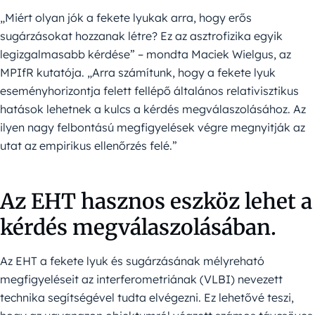
„Miért olyan jók a fekete lyukak arra, hogy erős
sugárzásokat hozzanak létre? Ez az asztrofizika egyik
legizgalmasabb kérdése” – mondta Maciek Wielgus, az
MPIfR kutatója. „Arra számítunk, hogy a fekete lyuk
eseményhorizontja felett fellépő általános relativisztikus
hatások lehetnek a kulcs a kérdés megválaszolásához. Az
ilyen nagy felbontású megfigyelések végre megnyitják az
utat az empirikus ellenőrzés felé.”
Az EHT hasznos eszköz lehet a
kérdés megválaszolásában.
Az EHT a fekete lyuk és sugárzásának mélyreható
megfigyeléseit az interferometriának (VLBI) nevezett
technika segítségével tudta elvégezni. Ez lehetővé teszi,