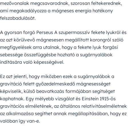
mezővonalak megcsavarodnak, szorosan feltekerednek,
ami megakadályozza a mágneses energia hatékony
felszabadulását.
A gyorsan forgó Perseus A szupermasszív fekete lyukról és
az azt körülvevő mágnesesen megállított korongról szóló
megfigyelések arra utalnak, hogy a fekete lyuk forgási
sebessége összefüggésbe hozható a sugárnyalábok
indítására való képességével.
Ez azt jelenti, hogy miközben ezek a sugárnyalábok a
gravitáció felett győzedelmeskedő mágnesességet
képviselik, külső beavatkozás formájában segítséget
kaphatnak. Egy mélyebb vizsgálat és Einstein 1915-ös
gravitációs elméletének, az általános relativitáselméletnek
az alkalmazása segíthet annak megállapításában, hogy ez
valóban így van-e.