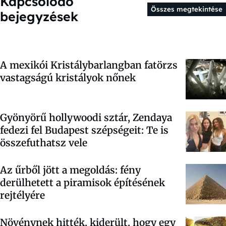
Kapcsolódó
Összes megtekintése
bejegyzések
A mexikói Kristálybarlangban fatörzs
vastagságú kristályok nőnek
Gyönyörű hollywoodi sztár, Zendaya
fedezi fel Budapest szépségeit: Te is
összefuthatsz vele
Az űrből jött a megoldás: fény
derülhetett a piramisok építésének
rejtélyére
Növénynek hitték, kiderült, hogy egy