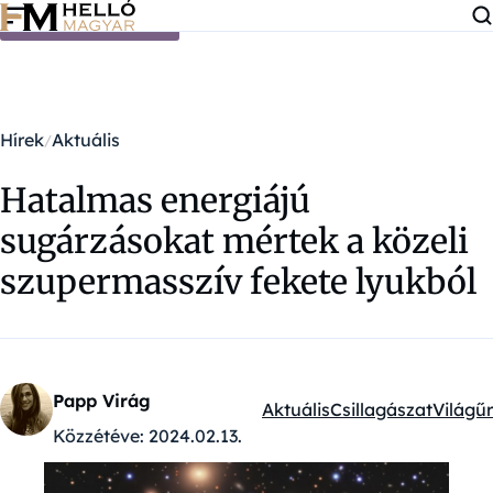
Ugrás a tartalomra
Hírek
Aktuális
Hatalmas energiájú
sugárzásokat mértek a közeli
szupermasszív fekete lyukból
Papp Virág
Aktuális
Csillagászat
Világűr
Kategóriák:
Közzétéve:
2024.02.13.