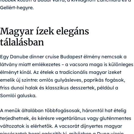
Gellért-hegyre.
Magyar ízek elegáns
tálalásban
Egy Danube dinner cruise Budapest élmény nemcsak a
látvány miatt emlékezetes – a vacsora maga is különleges
élményt kínál. Az ételek a tradicionális magyar ízeket
emelik új szintre: omlós gulyásleves, paprikás fogások,
friss dunai halak és klasszikus desszertek, például a
Somlói galuska.
A menük általában többfogásosak, háromtól hat ételig
terjedhetnek, és kérésre vegetáriánus vagy gluténmentes
változatok is elérhetők. A vacsorát díjnyertes magyar
pincészetek borai egészítik ki, miközben a Duna vizein