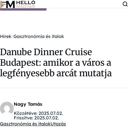
Ugrás a tartalomra
Hírek
Gasztronómia és italok
Danube Dinner Cruise
Budapest: amikor a város a
legfényesebb arcát mutatja
Nagy Tamás
Közzétéve:
2025.07.02.
Frissítve:
2025.07.02.
Gasztronómia és italok
Utazás
Kategóriák: