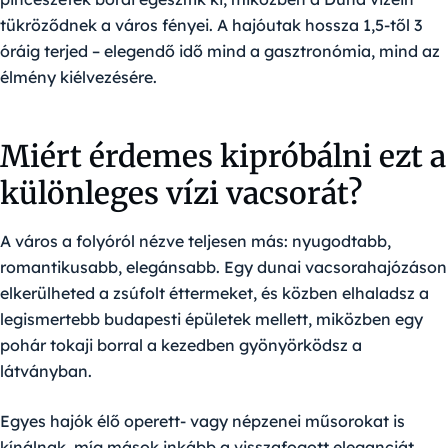
tükröződnek a város fényei. A hajóutak hossza 1,5-től 3
óráig terjed – elegendő idő mind a gasztronómia, mind az
élmény kiélvezésére.
Miért érdemes kipróbálni ezt a
különleges vízi vacsorát?
A város a folyóról nézve teljesen más: nyugodtabb,
romantikusabb, elegánsabb. Egy dunai vacsorahajózáson
elkerülheted a zsúfolt éttermeket, és közben elhaladsz a
legismertebb budapesti épületek mellett, miközben egy
pohár tokaji borral a kezedben gyönyörködsz a
látványban.
Egyes hajók élő operett- vagy népzenei műsorokat is
kínálnak, míg mások inkább a visszafogott eleganciát