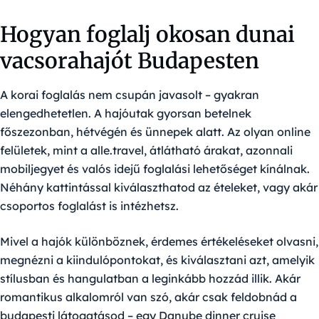
Hogyan foglalj okosan dunai
vacsorahajót Budapesten
A korai foglalás nem csupán javasolt – gyakran
elengedhetetlen. A hajóutak gyorsan betelnek
főszezonban, hétvégén és ünnepek alatt. Az olyan online
felületek, mint a alle.travel, átlátható árakat, azonnali
mobiljegyet és valós idejű foglalási lehetőséget kínálnak.
Néhány kattintással kiválaszthatod az ételeket, vagy akár
csoportos foglalást is intézhetsz.
Mivel a hajók különböznek, érdemes értékeléseket olvasni,
megnézni a kiindulópontokat, és kiválasztani azt, amelyik
stílusban és hangulatban a leginkább hozzád illik. Akár
romantikus alkalomról van szó, akár csak feldobnád a
budapesti látogatásod – egy Danube dinner cruise