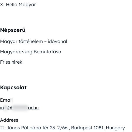
X- Helló Magyar
Népszerű
Magyar történelem – idővonal
Magyarország Bemutatása
Friss hírek
Kapcsolat
Email
in
**
@
*********
ar.hu
Address
II. János Pál pápa tér 23. 2/66., Budapest 1081, Hungary