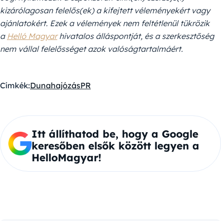
kizárólagosan felelős(ek) a kifejtett véleményekért vagy
ajánlatokért. Ezek a vélemények nem feltétlenül tükrözik
a
Helló Magyar
hivatalos álláspontját, és a szerkesztőség
nem vállal felelősséget azok valóságtartalmáért.
Címkék:
Duna
hajózás
PR
Itt állíthatod be, hogy a Google
keresőben elsők között legyen a
HelloMagyar!