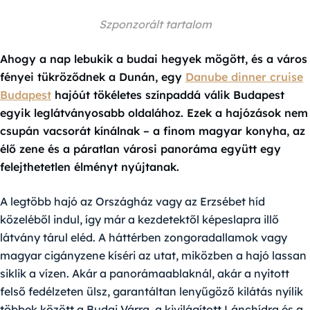
Szponzorált tartalom
Ahogy a nap lebukik a budai hegyek mögött, és a város
fényei tükröződnek a Dunán, egy
Danube dinner cruise
Budapest
hajóút tökéletes színpaddá válik Budapest
egyik leglátványosabb oldalához. Ezek a hajózások nem
csupán vacsorát kínálnak – a finom magyar konyha, az
élő zene és a páratlan városi panoráma együtt egy
felejthetetlen élményt nyújtanak.
A legtöbb hajó az Országház vagy az Erzsébet híd
közeléből indul, így már a kezdetektől képeslapra illő
látvány tárul eléd. A háttérben zongoradallamok vagy
magyar cigányzene kíséri az utat, miközben a hajó lassan
siklik a vízen. Akár a panorámaablaknál, akár a nyitott
felső fedélzeten ülsz, garantáltan lenyűgöző kilátás nyílik
többek között a Budai Várra, a kivilágított Lánchídra és a