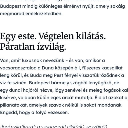
Budapest mindig különleges élményt nyújt, amely sokáig
megmarad emlékezetedben.
Egy este. Végtelen kilátás.
Páratlan ízvilág.
Van, amit luxusnak nevezünk – és van, amikor a
vacsoraasztalod a Duna közepén áll, fűszeres kacsaillat
leng körül, és Buda meg Pest fényei visszatükröződnek a
víz felszínén. Budapest bármely szögből lenyűgöző, de
egy dunai hajóról nézve, lágy zenével és meleg fogásokkal
kísérve, valóban különleges arcát mutatja. Éld át azokat a
pillanatokat, amelyek szavak nélkül is sokat mondanak.
Engedd, hogy a folyó vezessen.
Jogi nyilatkozat: a szponzorált cikk(ek) szerzője(i)