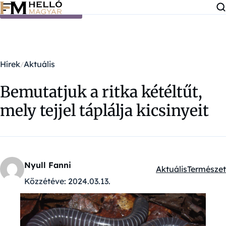
Ugrás a tartalomra
Hírek
Aktuális
Bemutatjuk a ritka kétéltűt,
mely tejjel táplálja kicsinyeit
Nyull Fanni
Aktuális
Természet
Kategóriák:
Közzétéve:
2024.03.13.