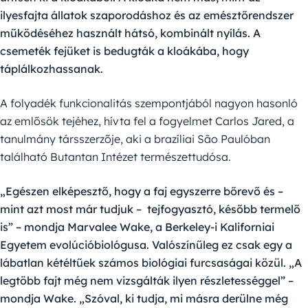
ilyesfajta állatok szaporodáshoz és az emésztőrendszer
működéséhez használt hátsó, kombinált nyílás. A
csemeték fejüket is bedugták a kloákába, hogy
táplálkozhassanak.
A folyadék funkcionalitás szempontjából nagyon hasonló
az emlősök tejéhez, hívta fel a fogyelmet Carlos Jared, a
tanulmány társszerzője, aki a brazíliai São Paulóban
található Butantan Intézet természettudósa.
„Egészen elképesztő, hogy a faj egyszerre bőrevő és –
mint azt most már tudjuk – tejfogyasztó, később termelő
is” – mondja Marvalee Wake, a Berkeley-i Kaliforniai
Egyetem evolúcióbiológusa. Valószínűleg ez csak egy a
lábatlan kétéltűek számos biológiai furcsaságai közül. „A
legtöbb fajt még nem vizsgálták ilyen részletességgel” –
mondja Wake. „Szóval, ki tudja, mi másra derülne még