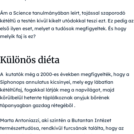
Ám a Science tanulmányában leírt, tojással szaporodó
kétéltű a testén kívül kikelt utódokkal teszi ezt. Ez pedig az
első ilyen eset, melyet a tudósok megfigyeltek. És hogy
melyik faj is ez?
Különös diéta
A kutatók még a 2000-es években megfigyelték, hogy a
Siphonops annulatus kicsinyei, mely egy lábatlan
kétéltűfaj, fogakkal látják meg a napvilágot, majd
körülbelül hetente táplálkoznak anyjuk bőrének
tápanyagban gazdag rétegéből .
Marta Antoniazzi, aki szintén a Butantan Intézet
természettudósa, rendkívül furcsának találta, hogy az