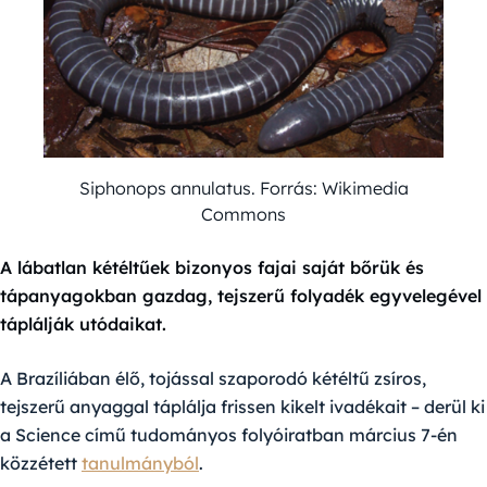
Siphonops annulatus. Forrás: Wikimedia
Commons
A lábatlan kétéltűek bizonyos fajai saját bőrük és
tápanyagokban gazdag, tejszerű folyadék egyvelegével
táplálják utódaikat.
A Brazíliában élő, tojással szaporodó kétéltű zsíros,
tejszerű anyaggal táplálja frissen kikelt ivadékait – derül ki
a Science című tudományos folyóiratban március 7-én
közzétett
tanulmányból
.