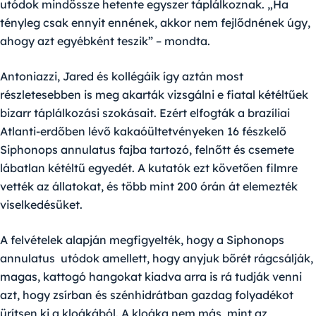
utódok mindössze hetente egyszer táplálkoznak. „Ha
tényleg csak ennyit ennének, akkor nem fejlődnének úgy,
ahogy azt egyébként teszik” – mondta.
Antoniazzi, Jared és kollégáik így aztán most
részletesebben is meg akarták vizsgálni e fiatal kétéltűek
bizarr táplálkozási szokásait. Ezért elfogták a brazíliai
Atlanti-erdőben lévő kakaóültetvényeken 16 fészkelő
Siphonops annulatus fajba tartozó, felnőtt és csemete
lábatlan kétéltű egyedét. A kutatók ezt követően filmre
vették az állatokat, és több mint 200 órán át elemezték
viselkedésüket.
A felvételek alapján megfigyelték, hogy a Siphonops
annulatus utódok amellett, hogy anyjuk bőrét rágcsálják,
magas, kattogó hangokat kiadva arra is rá tudják venni
azt, hogy zsírban és szénhidrátban gazdag folyadékot
ürítsen ki a kloákából. A kloáka nem más, mint az