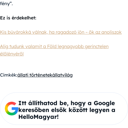
fény”.
Ez is érdekelhet:
Kis búvárokká válnak, ha ragadozó jön – ők az anoliszok
Alig tudunk valamit a Föld legnagyobb gerinctelen
élőlényéről
Címkék:
állati történetek
állatvilág
Itt állíthatod be, hogy a Google
keresőben elsők között legyen a
HelloMagyar!