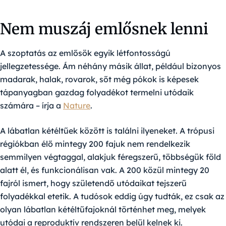
Nem muszáj emlősnek lenni
A szoptatás az emlősök egyik létfontosságú
jellegzetessége. Ám néhány másik állat, például bizonyos
madarak, halak, rovarok, sőt még pókok is képesek
tápanyagban gazdag folyadékot termelni utódaik
számára – írja a
Nature
.
A lábatlan kétéltűek között is találni ilyeneket. A trópusi
régiókban élő mintegy 200 fajuk nem rendelkezik
semmilyen végtaggal, alakjuk féregszerű, többségük föld
alatt él, és funkcionálisan vak. A 200 közül mintegy 20
fajról ismert, hogy születendő utódaikat tejszerű
folyadékkal etetik. A tudósok eddig úgy tudták, ez csak az
olyan lábatlan kétéltűfajoknál történhet meg, melyek
utódai a reproduktív rendszeren belül kelnek ki.