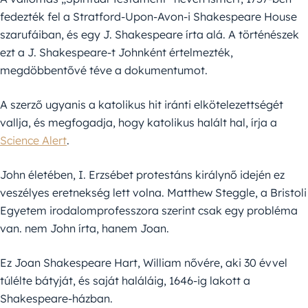
fedezték fel a Stratford-Upon-Avon-i Shakespeare House
szarufáiban, és egy J. Shakespeare írta alá. A történészek
ezt a J. Shakespeare-t Johnként értelmezték,
megdöbbentővé téve a dokumentumot.
A szerző ugyanis a katolikus hit iránti elkötelezettségét
vallja, és megfogadja, hogy katolikus halált hal, írja a
Science Alert
.
John életében, I. Erzsébet protestáns királynő idején ez
veszélyes eretnekség lett volna. Matthew Steggle, a Bristoli
Egyetem irodalomprofesszora szerint csak egy probléma
van. nem John írta, hanem Joan.
Ez Joan Shakespeare Hart, William nővére, aki 30 évvel
túlélte bátyját, és saját haláláig, 1646-ig lakott a
Shakespeare-házban.