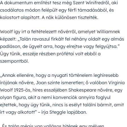
A dokumentum említést tesz még Szent Winifredről, aki
csodálatos módon felépült egy férfi támadásából, és
kolostort alapított. A nők különösen tisztelték.
Woolf így írt a feltételezett nővérről, amelyet Williamnek
képzelt: „Talán ravaszul firkált fel néhány oldalt egy almás
padláson, de ügyelt arra, hogy elrejtse vagy felgyújtsa.”
Úgy tűnik, esszéje részben prófétai volt ebből a
szempontból.
„Annak ellenére, hogy a nyugati történelem leghíresebb
írójának nővére, Joan szinte ismeretlen; ő valóban Virginia
Woolf 1925-ös, híres esszéjében Shakespeare nővére, egy
olyan figura, akit a nemi konvenciók annyira foglyul
ejtettek, hogy úgy tűnik, nincs is esélyt találni bármit, amit
írt vagy alkotott” – írja Steggle lapjában.
„És talán mégis van vallásos hitének egy mélyen