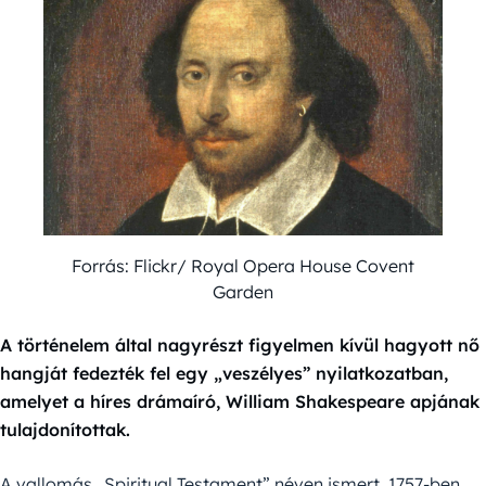
Forrás: Flickr/ Royal Opera House Covent
Garden
A történelem által nagyrészt figyelmen kívül hagyott nő
hangját fedezték fel egy „veszélyes” nyilatkozatban,
amelyet a híres drámaíró, William Shakespeare apjának
tulajdonítottak.
A vallomás „Spiritual Testament” néven ismert, 1757-ben