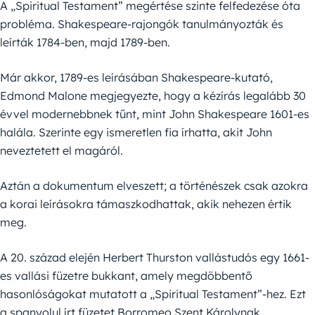
A „Spiritual Testament” megértése szinte felfedezése óta
probléma. Shakespeare-rajongók tanulmányozták és
leírták 1784-ben, majd 1789-ben.
Már akkor, 1789-es leírásában Shakespeare-kutató,
Edmond Malone megjegyezte, hogy a kézírás legalább 30
évvel modernebbnek tűnt, mint John Shakespeare 1601-es
halála. Szerinte egy ismeretlen fia írhatta, akit John
neveztetett el magáról.
Aztán a dokumentum elveszett; a történészek csak azokra
a korai leírásokra támaszkodhattak, akik nehezen értik
meg.
A 20. század elején Herbert Thurston vallástudós egy 1661-
es vallási füzetre bukkant, amely megdöbbentő
hasonlóságokat mutatott a „Spiritual Testament”-hez. Ezt
a spanyolul írt füzetet Borromeo Szent Károlynak