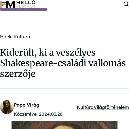
Ugrás a tartalomra
Hírek
Kultúra
Kiderült, ki a veszélyes
Shakespeare-családi vallomás
szerzője
Papp Virág
Kultúra
Világtörténelem
Kategóriák:
Közzétéve:
2024.03.26.