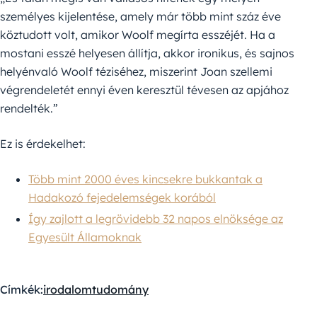
személyes kijelentése, amely már több mint száz éve
köztudott volt, amikor Woolf megírta esszéjét. Ha a
mostani esszé helyesen állítja, akkor ironikus, és sajnos
helyénvaló Woolf téziséhez, miszerint Joan szellemi
végrendeletét ennyi éven keresztül tévesen az apjához
rendelték.”
Ez is érdekelhet:
Több mint 2000 éves kincsekre bukkantak a
Hadakozó fejedelemségek korából
Így zajlott a legrövidebb 32 napos elnöksége az
Egyesült Államoknak
Címkék:
irodalom
tudomány