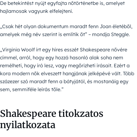
De betekintést nyújt egyfajta nőtörténetbe is, amelyet
hajlamosak vagyunk elfelejteni.
„Csak hét olyan dokumentum maradt fenn Joan életéből,
amelyek még név szerint is említik őt” – mondja Steggle.
„Virginia Woolf írt egy híres esszét Shakespeare nővére
címmel, arról, hogy egy hozzá hasonló alak soha nem
remélheti, hogy író lesz, vagy megőrizheti írásait. Ezért a
kora modern nők elveszett hangjának jelképévé vált. Több
százezer szó maradt fenn a bátyjától, és mostanáig egy
sem, semmiféle leírás tőle.”
Shakespeare titokzatos
nyilatkozata