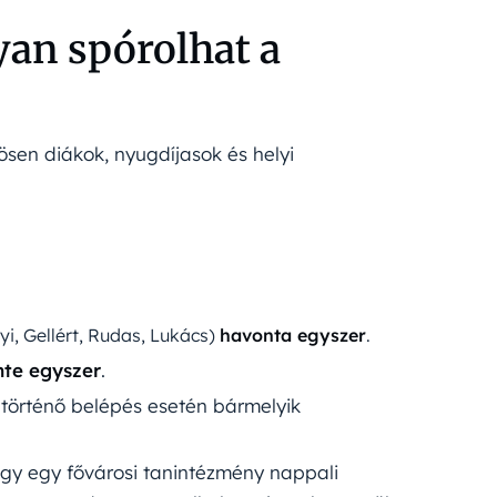
an spórolhat a
sen diákok, nyugdíjasok és helyi
i, Gellért, Rudas, Lukács)
havonta egyszer
.
nte egyszer
.
n történő belépés esetén bármelyik
agy egy fővárosi tanintézmény nappali