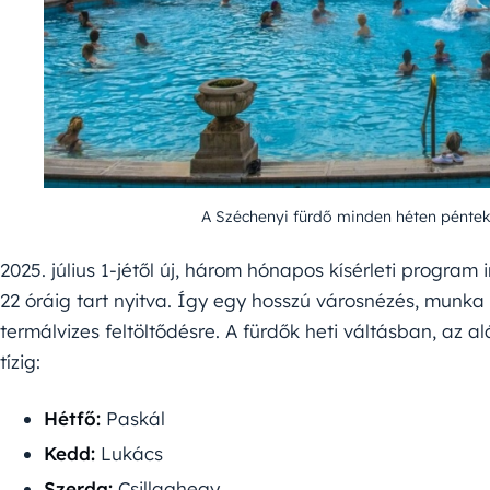
A Széchenyi fürdő minden héten pénteke
2025. július 1-jétől új, három hónapos kísérleti program
22 óráig tart nyitva. Így egy hosszú városnézés, munka 
termálvizes feltöltődésre. A fürdők heti váltásban, az a
tízig:
Hétfő:
Paskál
Kedd:
Lukács
Szerda:
Csillaghegy