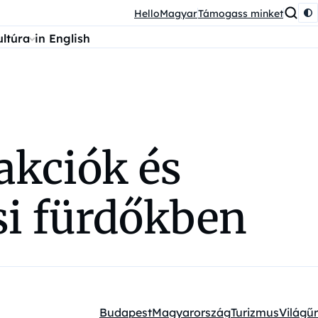
HelloMagyar
Támogass minket
ultúra
in English
akciók és
si fürdőkben
Budapest
Magyarország
Turizmus
Világűr