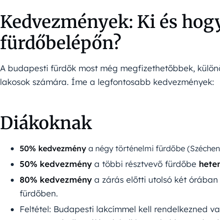
Kedvezmények: Ki és hogy
fürdőbelépőn?
A budapesti fürdők most még megfizethetőbbek, különö
lakosok számára. Íme a legfontosabb kedvezmények:
Diákoknak
50% kedvezmény
a négy történelmi fürdőbe (Szécheny
50% kedvezmény
a többi résztvevő fürdőbe
hete
80% kedvezmény
a zárás előtti utolsó két órába
fürdőben.
Feltétel: Budapesti lakcímmel kell rendelkezned v