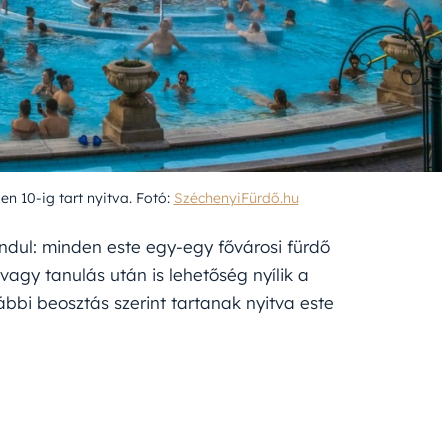
n 10-ig tart nyitva. Fotó:
SzéchenyiFürdő.hu
 indul: minden este egy-egy fővárosi fürdő
vagy tanulás után is lehetőség nyílik a
lábbi beosztás szerint tartanak nyitva este