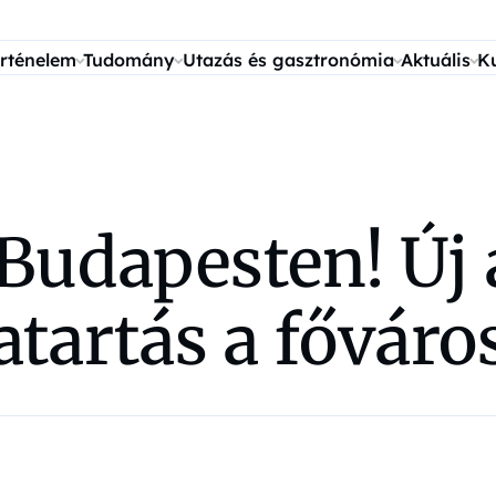
rténelem
Tudomány
Utazás és gasztronómia
Aktuális
K
 Budapesten! Új 
tartás a főváro