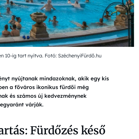
 10-ig tart nyitva. Fotó: SzéchenyiFürdő.hu
ényt nyújtanak mindazoknak, akik egy kis
ben a főváros ikonikus fürdői még
snak és számos új kedvezménynek
egyaránt várják.
artás: Fürdőzés késő