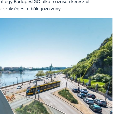
mint egy BudapestGO alkalmazáson keresztül
or szükséges a diákigazolvány.