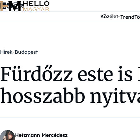
Ugrás a tartalomra
Közélet
Trend
Tö
Hírek
Budapest
Fürdőzz este is
hosszabb nyitva
Hetzmann Mercédesz