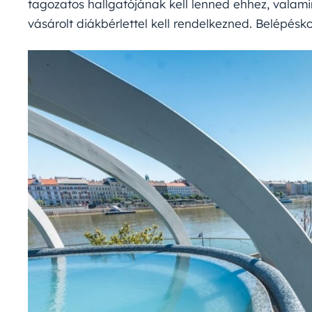
tagozatos hallgatójának kell lenned ehhez, vala
vásárolt diákbérlettel kell rendelkezned. Belépésk