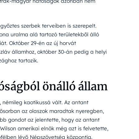
 osztrák-magyar hatóságok azonban nem
yőztes szerbek terveiben is szerepelt.
na uralma alá tartozó területekből álló
át. Október 29-én az új horvát
szláv államhoz, október 30-án pedig a helyi
zághoz tartozik.
óságból önálló állam
 némileg kaotikussá vált. Az antant
sősorban az olaszok maradtak nyeregben,
őbb gondot az jelentette, hogy az antant
Wilson amerikai elnök még azt is felvetette,
ófélben lévő Népszövetség központja.