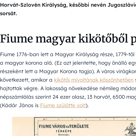
Horvát-Szlovén Királyság, későbbi nevén Jugoszlávia
sorsát.
Fiume magyar kikötőből p
Fiume 1776-ban lett a Magyar Királyság része, 1779-től
a magyar korona alá. (Ez azt jelentette, hogy önálló e
részeként lett a Magyar Korona tagja). A város virágko
következett, amikor a
kikötői mivoltának köszönhetően
s
hajtottak végre. A lakosság növekedése némileg módosít
népszámlálás szerint 24 ezer olasz, 13 horvát, 6500 magy
(Kádár János is
Fiume szülötte volt
).