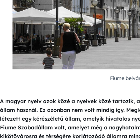
Fiume belvár
A magyar nyelv azok közé a nyelvek közé tartozik, 
állam használ. Ez azonban nem volt mindig így. Meg
létezett egy kérészéletű állam, amelyik hivatalos ny
Fiume Szabadállam volt, amelyet még a nagyhatalma
kikötővárosra és térségére korlátozódó államra min