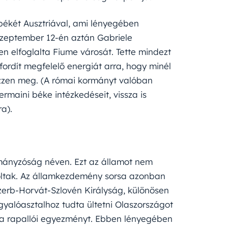
békét Ausztriával, ami lényegében
zeptember 12-én aztán Gabriele
 elfoglalta Fiume városát. Tette mindezt
fordít megfelelő energiát arra, hogy minél
rezzen meg. (A római kormányt valóban
rmaini béke intézkedéseit, vissza is
a).
rmányzóság néven. Ezt az államot nem
voltak. Az államkezdemény sorsa azonban
Szerb-Horvát-Szlovén Királyság, különösen
yalóasztalhoz tudta ültetni Olaszországot
 a rapallói egyezményt. Ebben lényegében