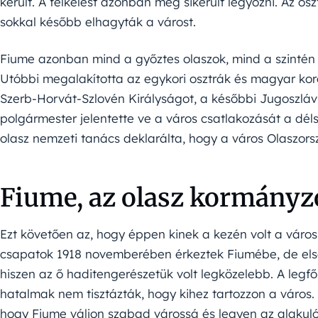
került. A felkelést azonban még sikerült legyőzni. Az
sokkal később elhagyták a várost.
Fiume azonban mind a győztes olaszok, mind a szintén g
Utóbbi megalakította az egykori osztrák és magyar koro
Szerb-Horvát-Szlovén Királyságot, a későbbi Jugoszlávi
polgármester jelentette ve a város csatlakozását a dél
olasz nemzeti tanács deklarálta, hogy a város Olaszors
Fiume, az olasz kormányz
Ezt követően az, hogy éppen kinek a kezén volt a város,
csapatok 1918 novemberében érkeztek Fiumébe, de el
hiszen az ő haditengerészetük volt legközelebb. A legf
hatalmak nem tisztázták, hogy kihez tartozzon a város. 
hogy Fiume váljon szabad várossá és legyen az alakul