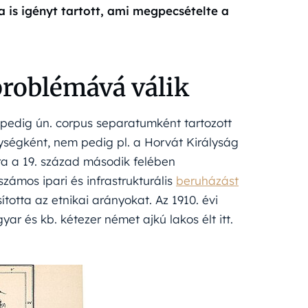
 is igényt tartott, ami megpecsételte a
roblémává válik
 pedig ún. corpus separatumként tartozott
gységként, nem pedig pl. a Horvát Királyság
ra a 19. század második felében
zámos ipari és infrastrukturális
beruházást
otta az etnikai arányokat. Az 1910. évi
ar és kb. kétezer német ajkú lakos élt itt.