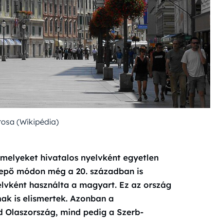
osa (Wikipédia)
amelyeket hivatalos nyelvként egyetlen
lepő módon még a 20. században is
elvként használta a magyart. Ez az ország
k is elismertek. Azonban a
d Olaszország, mind pedig a Szerb-