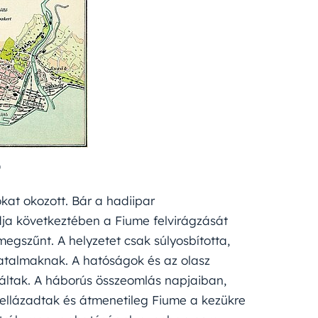
)
kat okozott. Bár a hadiipar
ádja következtében a Fiume felvirágzását
megszűnt. A helyzetet csak súlyosbította,
atalmaknak. A hatóságok és az olasz
rnáltak. A háborús összeomlás napjaiban,
fellázadtak és átmenetileg Fiume a kezükre