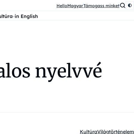
HelloMagyar
Támogass minket
ultúra
in English
alos nyelvvé
Kultúra
Világtörténelem