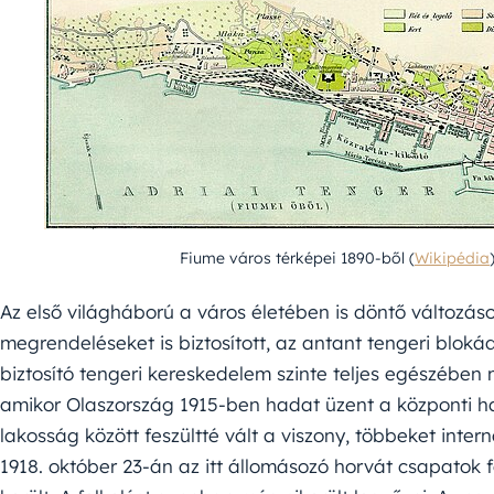
Fiume város térképei 1890-ből (
Wikipédia
Az első világháború a város életében is döntő változáso
megrendeléseket is biztosított, az antant tengeri blok
biztosító tengeri kereskedelem szinte teljes egészében 
amikor Olaszország 1915-ben hadat üzent a központi h
lakosság között feszültté vált a viszony, többeket inte
1918. október 23-án az itt állomásozó horvát csapatok 