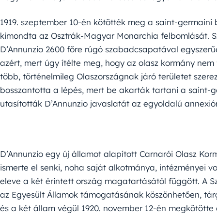
1919. szeptember 10-én kötötték meg a saint-germaini 
kimondta az Osztrák-Magyar Monarchia felbomlását. S
D’Annunzio 2600 főre rúgó szabadcsapatával egyszerűen
azért, mert úgy ítélte meg, hogy az olasz kormány nem 
több, történelmileg Olaszországnak járó területet sze
bosszantotta a lépés, mert be akarták tartani a saint-ge
utasították D’Annunzio javaslatát az egyoldalú annexiór
D’Annunzio egy új államot alapított Carnarói Olasz Ko
ismerte el senki, noha saját alkotmánya, intézményei 
eleve a két érintett ország magatartásától függött. A 
az Egyesült Államok támogatásának köszönhetően, tárg
és a két állam végül 1920. november 12-én megkötötte