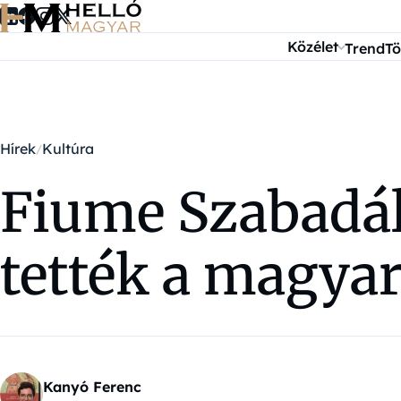
Ugrás a tartalomra
Közélet
Trend
Tö
Hírek
Kultúra
Fiume Szabadál
tették a magyar
Kanyó Ferenc