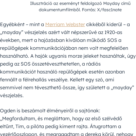
Illusztráció az eseményt feldolgozó Mayday című
dokumentumfilmből. Forrás: X/fasc1nate
Egyébként – mint a
Merriam Webster
cikkéből kiderül – a
„mayday” vészjelzés azért vált népszerűvé az 1920-as
években, mert a hajózásban kiválóan működő SOS a
repülőgépek kommunikációjában nem volt megfelelően
használható. A hajók ugyanis morze jeleket használtak, úgy
pedig az SOS összetéveszthetetlen, a rádiós
kommunikációt használó repülőgépek esetén azonban
fennállt a félrehallás veszélye. Kellett egy szó, ami
semmivel nem téveszthető össze, így született a „mayday”
vészjelzés.
Ogden is beszámolt élményeiről a sajtónak:
„Megfordultam, és megláttam, hogy az első szélvédő
eltűnt, Tim, a pilóta pedig kiment rajta. Átugrottam a
vezérlőoszlopon, és megragadtam a dereka körül, nehogy