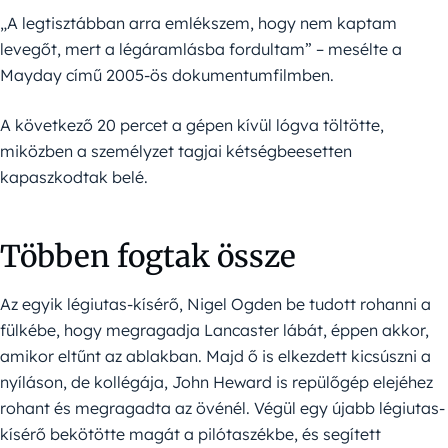
„A legtisztábban arra emlékszem, hogy nem kaptam
levegőt, mert a légáramlásba fordultam” – mesélte a
Mayday című 2005-ös dokumentumfilmben.
A következő 20 percet a gépen kívül lógva töltötte,
miközben a személyzet tagjai kétségbeesetten
kapaszkodtak belé.
Többen fogtak össze
Az egyik légiutas-kísérő, Nigel Ogden be tudott rohanni a
fülkébe, hogy megragadja Lancaster lábát, éppen akkor,
amikor eltűnt az ablakban. Majd ő is elkezdett kicsúszni a
nyíláson, de kollégája, John Heward is repülőgép elejéhez
rohant és megragadta az övénél. Végül egy újabb légiutas-
kísérő bekötötte magát a pilótaszékbe, és segített