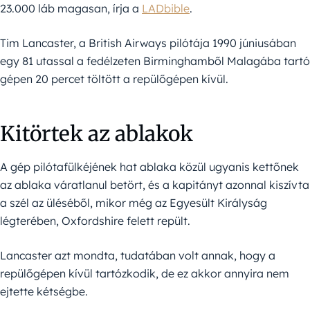
23.000 láb magasan, írja a
LADbible
.
Tim Lancaster, a British Airways pilótája 1990 júniusában
egy 81 utassal a fedélzeten Birminghamből Malagába tartó
gépen 20 percet töltött a repülőgépen kívül.
Kitörtek az ablakok
A gép pilótafülkéjének hat ablaka közül ugyanis kettőnek
az ablaka váratlanul betört, és a kapitányt azonnal kiszívta
a szél az üléséből, mikor még az Egyesült Királyság
légterében, Oxfordshire felett repült.
Lancaster azt mondta, tudatában volt annak, hogy a
repülőgépen kívül tartózkodik, de ez akkor annyira nem
ejtette kétségbe.