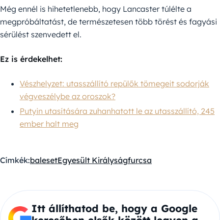
Még ennél is hihetetlenebb, hogy Lancaster túlélte a
megpróbáltatást, de természetesen több törést és fagyási
sérülést szenvedett el.
Ez is érdekelhet:
Vészhelyzet: utasszállító repülők tömegeit sodorják
végveszélybe az oroszok?
Putyin utasítására zuhanhatott le az utasszállító, 245
ember halt meg
Címkék:
baleset
Egyesült Királyság
furcsa
Itt állíthatod be, hogy a Google
keresőben elsők között legyen a