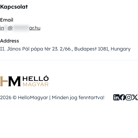
Kapcsolat
Email
in
**
@
*********
ar.hu
Address
II. János Pál pápa tér 23. 2/66., Budapest 1081, Hungary
2026 © HelloMagyar | Minden jog fenntartva!