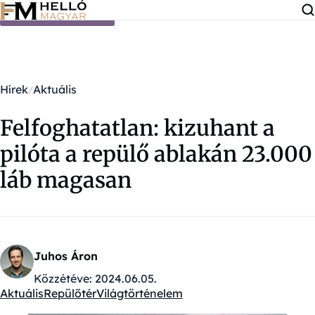
Ugrás a tartalomra
Hírek
Aktuális
Felfoghatatlan: kizuhant a
pilóta a repülő ablakán 23.000
láb magasan
Juhos Áron
Közzétéve:
2024.06.05.
Aktuális
Repülőtér
Világtörténelem
Kategóriák: