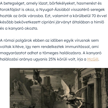
A betegséget, amely lázat, bőrfekélyeket, hasmenést és
torokfájást is okoz, a Nyugat-Ázsiából visszatérő seregek
hozták az örök városba. Ezt, valamint a körülbelül 70 évvel
később bekövetkezett cipriáni járványt általában a himlő
és a kanyaró okozta.
A római polgárok ebben az időben egyik vírusnak sem
voltak kitéve, így nem rendelkeztek immunitással, ami
magyarázatot adhat a tömeges halálozásra. A kanyaró
halálozási aránya ugyanis 25% körüli volt, írja a
McGill
.