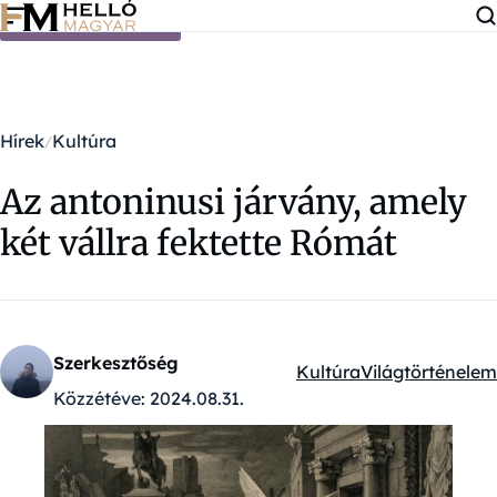
Ugrás a tartalomra
Hírek
Kultúra
Az antoninusi járvány, amely
két vállra fektette Rómát
Szerkesztőség
Kultúra
Világtörténelem
Kategóriák:
Közzétéve:
2024.08.31.