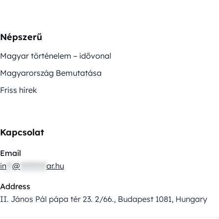
Népszerű
Magyar történelem – idővonal
Magyarország Bemutatása
Friss hírek
Kapcsolat
Email
in
**
@
*********
ar.hu
Address
II. János Pál pápa tér 23. 2/66., Budapest 1081, Hungary