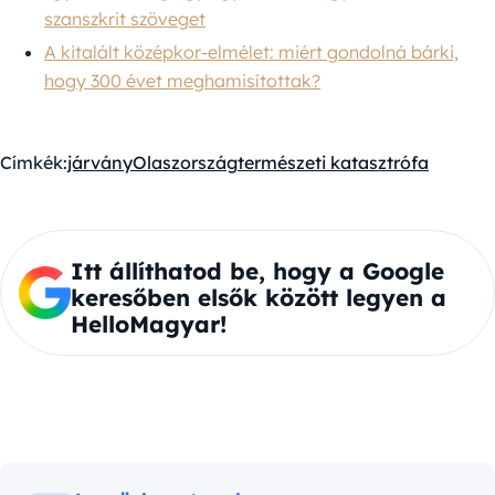
szanszkrit szöveget
A kitalált középkor-elmélet: miért gondolná bárki,
hogy 300 évet meghamisítottak?
Címkék:
járvány
Olaszország
természeti katasztrófa
Itt állíthatod be, hogy a Google
keresőben elsők között legyen a
HelloMagyar!