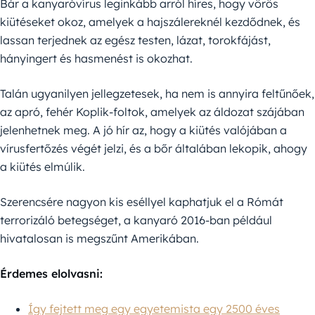
Bár a kanyaróvírus leginkább arról híres, hogy vörös
kiütéseket okoz, amelyek a hajszálereknél kezdődnek, és
lassan terjednek az egész testen, lázat, torokfájást,
hányingert és hasmenést is okozhat.
Talán ugyanilyen jellegzetesek, ha nem is annyira feltűnőek,
az apró, fehér Koplik-foltok, amelyek az áldozat szájában
jelenhetnek meg. A jó hír az, hogy a kiütés valójában a
vírusfertőzés végét jelzi, és a bőr általában lekopik, ahogy
a kiütés elmúlik.
Szerencsére nagyon kis eséllyel kaphatjuk el a Rómát
terrorizáló betegséget, a kanyaró 2016-ban például
hivatalosan is megszűnt Amerikában.
Érdemes elolvasni:
Így fejtett meg egy egyetemista egy 2500 éves