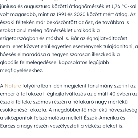
júniusa és augusztusa közötti átlaghőmérséklet 1,76 °C-kal
volt magasabb, mint az 1991 és 2020 között mért átlag. Az
északi féltekén már beköszöntött az ősz, de továbbra is
szokatlanul meleg hőmérséklet uralkodik a
szigetországban és máshol is. Bár az éghajlatváltozást
nem lehet közvetlenül egyetlen eseménynek tulajdonítani, a
hóesés elmaradása a hegyen szorosan illeszkedik a
globális felmelegedéssel kapcsolatos legújabb
megfigyelésekhez.
A
Nature
folyóiratban idén megjelent tanulmány szerint az
ember által okozott éghajlatváltozás az elmúlt 40 évben az
északi félteke számos részén a hótakaró nagy mértékű
csökkenését okozta. A megdöbbentő mértékű hóveszteség
a síközpontok felszámolása mellett Észak-Amerika és
Eurázsia nagy részén veszélyezteti a vízkészleteket is.