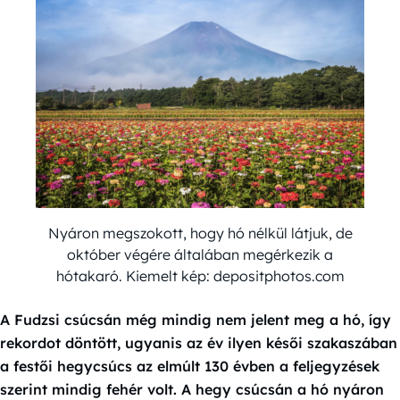
Nyáron megszokott, hogy hó nélkül látjuk, de
október végére általában megérkezik a
hótakaró. Kiemelt kép: depositphotos.com
A Fudzsi csúcsán még mindig nem jelent meg a hó, így
rekordot döntött, ugyanis az év ilyen késői szakaszában
a festői hegycsúcs az elmúlt 130 évben a feljegyzések
szerint mindig fehér volt. A hegy csúcsán a hó nyáron