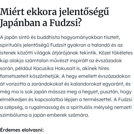
Miért ekkora jelentőségű
Japánban a Fudzsi?
A japán sintó és buddhista hagyományokban tisztelt,
spirituális jelentőségű Fudzsit gyakran a halandó és az
istenek közötti világok átjárójának tekintik. Közel tökéletes
kúp alakja számtalan művészt inspirált az évszázadok
során, például Kacusika Hokusait is, akinek híres
fametszeteit köszönhetjük. A hegy emellett évszázadokon
át vonzotta a zarándokokat és kalandorokat egyaránt, és
még ma is sok japán mássza meg a hegyet, pusztán, hogy
elmélkedjen és kapcsolatba lépjen a természettel. A Fudzsi
a szépség, a rugalmasság és a spirituális mélység nemzeti
szimbóluma a japán emberek számára.
Érdemes elolvasni: