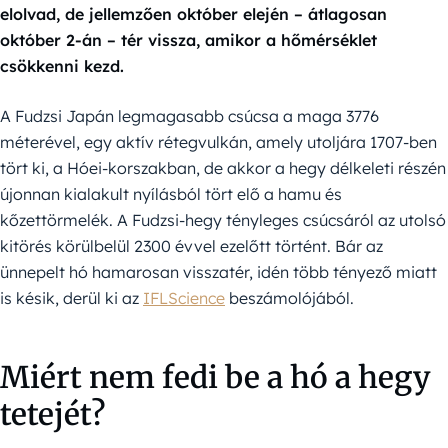
elolvad, de jellemzően október elején – átlagosan
október 2-án – tér vissza, amikor a hőmérséklet
csökkenni kezd.
A Fudzsi Japán legmagasabb csúcsa a maga 3776
méterével, egy aktív rétegvulkán, amely utoljára 1707-ben
tört ki, a Hóei-korszakban, de akkor a hegy délkeleti részén
újonnan kialakult nyílásból tört elő a hamu és
kőzettörmelék. A Fudzsi-hegy tényleges csúcsáról az utolsó
kitörés körülbelül 2300 évvel ezelőtt történt. Bár az
ünnepelt hó hamarosan visszatér, idén több tényező miatt
is késik, derül ki az
IFLScience
beszámolójából.
Miért nem fedi be a hó a hegy
tetejét?