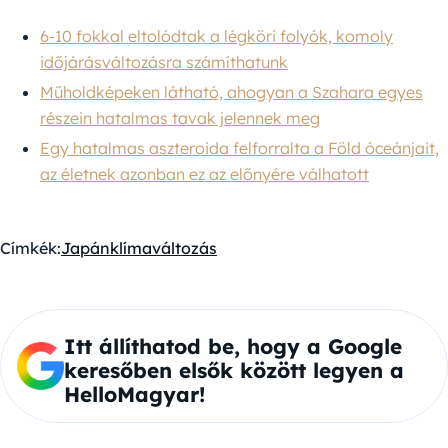
6-10 fokkal eltolódtak a légköri folyók, komoly
időjárásváltozásra számíthatunk
Műholdképeken látható, ahogyan a Szahara egyes
részein hatalmas tavak jelennek meg
Egy hatalmas aszteroida felforralta a Föld óceánjait,
az életnek azonban ez az előnyére válhatott
Címkék:
Japán
klímaváltozás
Itt állíthatod be, hogy a Google
keresőben elsők között legyen a
HelloMagyar!