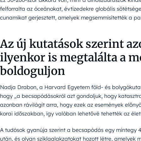
felforralta az óceánokat, évtizedekre globális sötétség
cunamikat gerjesztett, amelyek megsemmisítették a par
Az új kutatások szerint az
ilyenkor is megtalálta a 
boldoguljon
Nadja Drabon, a Harvard Egyetem föld- és bolygókutat
hogy „a becsapódásokról azt gondoljuk, hogy katasztr
azonban rávilágít arra, hogy ezek az események előnyök
korai időszakban, így valóban lehetővé tehették az élet
A tudósok gyanúja szerint a becsapódás egy mintegy 4
után, és olyan sziklaalakzatokat hozott létre, amelyek 