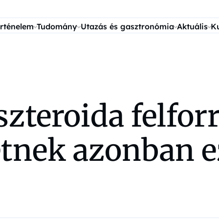
rténelem
Tudomány
Utazás és gasztronómia
Aktuális
K
zteroida felforr
letnek azonban e