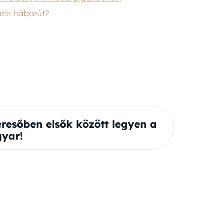
áris háborút?
eresőben elsők között legyen a
yar!