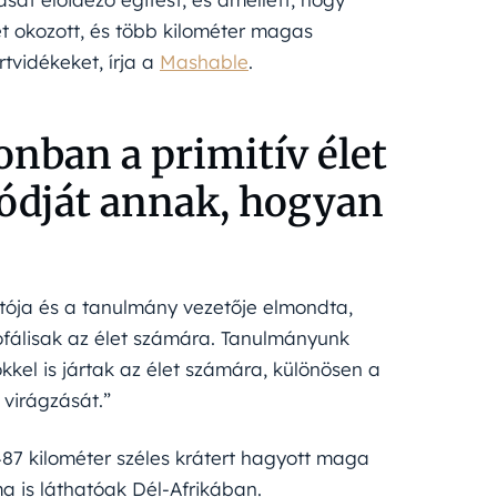
et okozott, és több kilométer magas
tvidékeket, írja a
Mashable
.
onban a primitív élet
módját annak, hogyan
ója és a tanulmány vezetője elmondta,
ofálisak az élet számára. Tanulmányunk
kel is jártak az élet számára, különösen a
 virágzását.”
87 kilométer széles krátert hagyott maga
ma is láthatóak Dél-Afrikában.