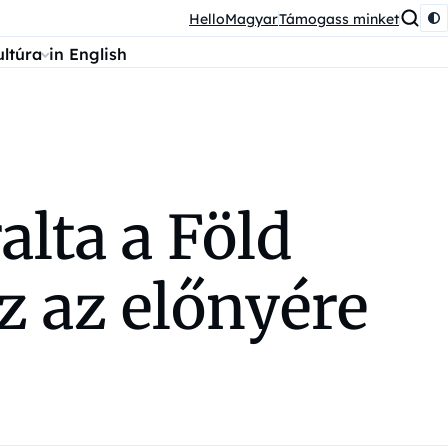
HelloMagyar
Támogass minket
ultúra
in English
alta a Föld
z az előnyére