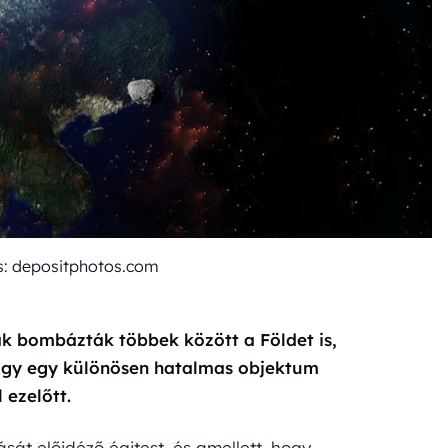
ás: depositphotos.com
k bombázták többek között a Földet is,
hogy egy különösen hatalmas objektum
 ezelőtt.
sát előidéző égitest, és amellett, hogy