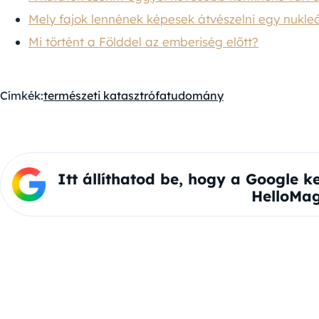
Mely fajok lennének képesek átvészelni egy nukle
Mi történt a Földdel az emberiség előtt?
Címkék:
természeti katasztrófa
tudomány
Itt állíthatod be, hogy a Google k
HelloMag