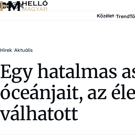
Ugrás a tartalomra
Közélet
Trend
Tö
Hírek
Aktuális
Egy hatalmas as
óceánjait, az é
válhatott