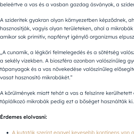
beleértve a vas és a vasban gazdag ásványok, a szide
A szideritek gyakran olyan környezetben képződnek, ah
hasznosítják, vagyis olyan területeken, ahol a mikrobák
amikor sok primitív, napfényt igénylő organizmus elpuszt
„A cunamik, a légköri felmelegedés és a sötétség valós
a sekély vizekben. A bioszféra azonban valószínűleg gy
tápanyagok és a vas növekedése valószínűleg elősegíte
vasat hasznosító mikrobákét.”
A körülmények miatt tehát a vas a felszínre kerülhetett
táplálkozó mikrobák pedig ezt a bőséget használták ki.
Érdemes elolvasni:
A kutatók szerint eggyel kevesebb kontinens van 