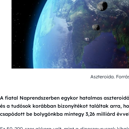
Aszteroida. Forr
A fiatal Naprendszerben egykor hatalmas aszteroidá
és a tudósok korábban bizonyítékot találtak arra, 
csapódott be bolygónkba mintegy 3,26 milliárd évvel
Ez 50-200-szor akkora volt, mint a dinoszauruszok kihalá