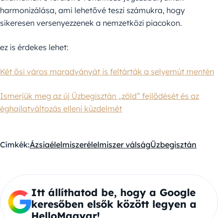
harmonizálása, ami lehetővé teszi számukra, hogy
sikeresen versenyezzenek a nemzetközi piacokon.
ez is érdekes lehet:
Két ősi város maradványát is feltárták a selyemút mentén
Ismerjük meg az új Üzbegisztán „zöld” fejlődését és az
éghajlatváltozás elleni küzdelmét
Címkék:
Ázsia
élelmiszer
élelmiszer válság
Üzbegisztán
Itt állíthatod be, hogy a Google
keresőben elsők között legyen a
HelloMagyar!