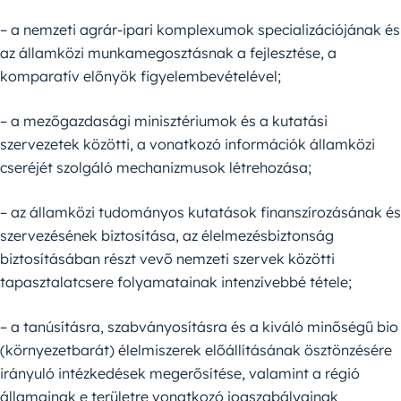
– a nemzeti agrár-ipari komplexumok specializációjának és
az államközi munkamegosztásnak a fejlesztése, a
komparatív előnyök figyelembevételével;
– a mezőgazdasági minisztériumok és a kutatási
szervezetek közötti, a vonatkozó információk államközi
cseréjét szolgáló mechanizmusok létrehozása;
– az államközi tudományos kutatások finanszírozásának és
szervezésének biztosítása, az élelmezésbiztonság
biztosításában részt vevő nemzeti szervek közötti
tapasztalatcsere folyamatainak intenzívebbé tétele;
– a tanúsításra, szabványosításra és a kiváló minőségű bio
(környezetbarát) élelmiszerek előállításának ösztönzésére
irányuló intézkedések megerősítése, valamint a régió
államainak e területre vonatkozó jogszabályainak