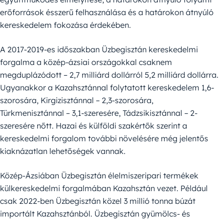
erőforrások ésszerű felhasználása és a határokon átnyúló
kereskedelem fokozása érdekében.
A 2017-2019-es időszakban Üzbegisztán kereskedelmi
forgalma a közép-ázsiai országokkal csaknem
megduplázódott – 2,7 milliárd dollárról 5,2 milliárd dollárra.
Ugyanakkor a Kazahsztánnal folytatott kereskedelem 1,6-
szorosára, Kirgizisztánnal – 2,3-szorosára,
Türkmenisztánnal – 3,1-szeresére, Tádzsikisztánnal – 2-
szeresére nőtt. Hazai és külföldi szakértők szerint a
kereskedelmi forgalom további növelésére még jelentős
kiaknázatlan lehetőségek vannak.
Közép-Ázsiában Üzbegisztán élelmiszeripari termékek
külkereskedelmi forgalmában Kazahsztán vezet. Például
csak 2022-ben Üzbegisztán közel 3 millió tonna búzát
importált Kazahsztánból. Üzbegisztán gyümölcs- és