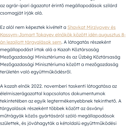
az agrár-ipari ágazatot érintő megállapodások szilárd
csomagját írják alá.
Ez alól nem képeztek kivételt a
Shavkat Mirziyoyev és
Kassym-Jomart Tokayev elnökök között idén augusztus 8-
án lezajlott tárgyalások sem
. A látogatás részeként
megállapodást írtak alá a Kazah Köztársaság
Mezőgazdasági Minisztériuma és az Üzbég Köztársaság
Mezőgazdasági Minisztériuma között a mezőgazdaság
területén való együttműködésről.
A kazah elnök 2022. novemberi taskenti látogatása az
élelmiszerágazattal kapcsolatos dokumentumok
tekintetében az egyik legtermékenyebbnek tekinthető. A
tárgyalások részeként többek között az ásványi
műtrágyák közös gyártásáról szóló megállapodások
születtek, és jóváhagyták a kétoldalú együttműködési