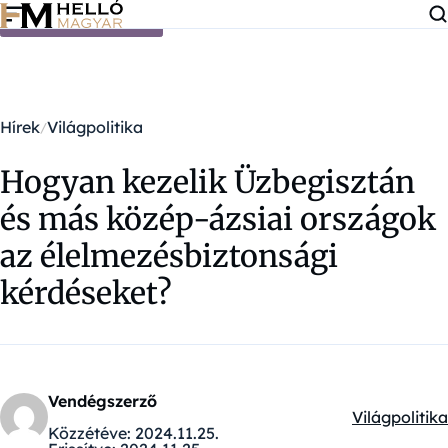
Ugrás a tartalomra
Hírek
Világpolitika
Hogyan kezelik Üzbegisztán
és más közép-ázsiai országok
az élelmezésbiztonsági
kérdéseket?
Vendégszerző
Világpolitika
Kategóriák:
Közzétéve:
2024.11.25.