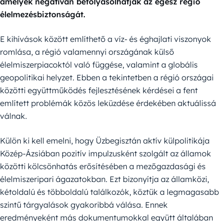
amelyek negatívan befolyásolhatják az egész régió
élelmezésbiztonságát.
E kihívások között említhető a víz- és éghajlati viszonyok
romlása, a régió valamennyi országának külső
élelmiszerpiacoktól való függése, valamint a globális
geopolitikai helyzet. Ebben a tekintetben a régió országai
közötti együttműködés fejlesztésének kérdései a fent
említett problémák közös leküzdése érdekében aktuálissá
válnak.
Külön ki kell emelni, hogy Üzbegisztán aktív külpolitikája
Közép-Ázsiában pozitív impulzusként szolgált az államok
közötti kölcsönhatás erősítésében a mezőgazdasági és
élelmiszeripari ágazatokban. Ezt bizonyítja az államközi,
kétoldalú és többoldalú találkozók, köztük a legmagasabb
szintű tárgyalások gyakoribbá válása. Ennek
eredményeként más dokumentumokkal együtt általában