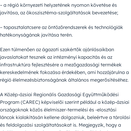
– a régió környezeti helyzetének nyomon követése és
javítása, az ökoszisztéma-szolgáltatások bevezetése;
– tapasztalatcsere az öntözőrendszerek és technológiák
hatékonyságának javítása terén.
Ezen túlmenően az ágazati szakértők ajánlásaikban
javaslatokat tesznek az intézményi kapacitás és az
infrastruktúra fejlesztésére a mezőgazdasági termékek
kereskedelmének fokozása érdekében, ami hozzájárulna a
régió élelmezésbiztonságának általános megerősítéséhez.
A Közép-ázsiai Regionális Gazdasági Együttműködési
Program (CAREC) képviselői szerint például a közép-ázsiai
országoknak közös élelmiszer-termelési és -elosztási
láncok kialakításán kellene dolgozniuk, beleértve a tárolási
és feldolgozási szolgáltatásokat is. Megjegyzik, hogy a