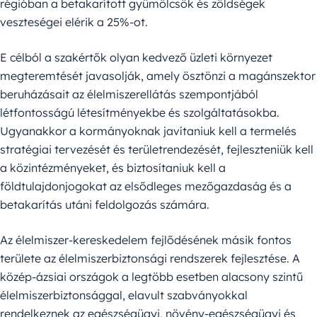
régióban a betakarított gyümölcsök és zöldségek
veszteségei elérik a 25%-ot.
E célból a szakértők olyan kedvező üzleti környezet
megteremtését javasolják, amely ösztönzi a magánszektor
beruházásait az élelmiszerellátás szempontjából
létfontosságú létesítményekbe és szolgáltatásokba.
Ugyanakkor a kormányoknak javítaniuk kell a termelés
stratégiai tervezését és területrendezését, fejleszteniük kell
a közintézményeket, és biztosítaniuk kell a
földtulajdonjogokat az elsődleges mezőgazdaság és a
betakarítás utáni feldolgozás számára.
Az élelmiszer-kereskedelem fejlődésének másik fontos
területe az élelmiszerbiztonsági rendszerek fejlesztése. A
közép-ázsiai országok a legtöbb esetben alacsony szintű
élelmiszerbiztonsággal, elavult szabványokkal
rendelkeznek az egészségügyi, növény-egészségügyi és