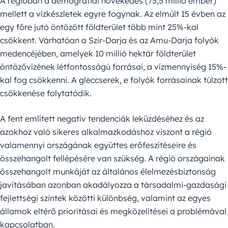
A régióban a demográfiai növekedés (75,5 millió ember)
mellett a vízkészletek egyre fogynak. Az elmúlt 15 évben az
egy főre jutó öntözött földterület több mint 25%-kal
csökkent. Várhatóan a Szir-Darja és az Amu-Darja folyók
medencéjében, amelyek 10 millió hektár földterület
öntözővízének létfontosságú forrásai, a vízmennyiség 15%-
kal fog csökkenni. A gleccserek, e folyók forrásainak túlzott
csökkenése folytatódik.
A fent említett negatív tendenciák leküzdéséhez és az
azokhoz való sikeres alkalmazkodáshoz viszont a régió
valamennyi országának együttes erőfeszítéseire és
összehangolt fellépésére van szükség. A régió országainak
összehangolt munkáját az általános élelmezésbiztonság
javításában azonban akadályozza a társadalmi-gazdasági
fejlettségi szintek közötti különbség, valamint az egyes
államok eltérő prioritásai és megközelítései a problémával
kapcsolatban.