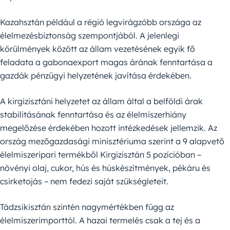
Kazahsztán például a régió legvirágzóbb országa az
élelmezésbiztonság szempontjából. A jelenlegi
körülmények között az állam vezetésének egyik fő
feladata a gabonaexport magas árának fenntartása a
gazdák pénzügyi helyzetének javítása érdekében.
A kirgizisztáni helyzetet az állam által a belföldi árak
stabilitásának fenntartása és az élelmiszerhiány
megelőzése érdekében hozott intézkedések jellemzik. Az
ország mezőgazdasági minisztériuma szerint a 9 alapvető
élelmiszeripari termékből Kirgizisztán 5 pozícióban –
növényi olaj, cukor, hús és húskészítmények, pékáru és
csirketojás – nem fedezi saját szükségleteit.
Tádzsikisztán szintén nagymértékben függ az
élelmiszerimporttól. A hazai termelés csak a tej és a