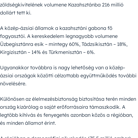
zöldségkivitelének volumene Kazahsztánba 216 millió
dollárt tett ki.
A közép-ázsiai államok a kazahsztáni gabona fő
fogyasztói. A kereskedelem legnagyobb volumene
Üzbegisztánra esik – mintegy 60%, Tádzsikisztán – 18%,
Kirgizisztán – 14% és Türkmenisztán – 6%.
Ugyanakkor továbbra is nagy lehetőség van a közép-
ázsiai országok közötti célzottabb együttműködés további
növelésére.
Különösen az élelmezésbiztonság biztosítása terén minden
ország kizárólag a saját erőforrásaira támaszkodik. A
legtöbb kihívás és fenyegetés azonban közös a régióban,
és minden államot érint.