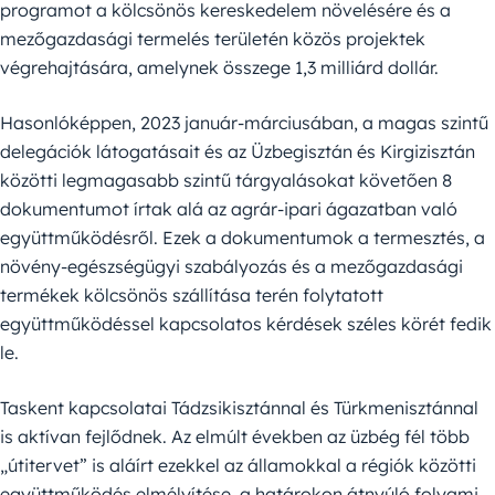
programot a kölcsönös kereskedelem növelésére és a
mezőgazdasági termelés területén közös projektek
végrehajtására, amelynek összege 1,3 milliárd dollár.
Hasonlóképpen, 2023 január-márciusában, a magas szintű
delegációk látogatásait és az Üzbegisztán és Kirgizisztán
közötti legmagasabb szintű tárgyalásokat követően 8
dokumentumot írtak alá az agrár-ipari ágazatban való
együttműködésről. Ezek a dokumentumok a termesztés, a
növény-egészségügyi szabályozás és a mezőgazdasági
termékek kölcsönös szállítása terén folytatott
együttműködéssel kapcsolatos kérdések széles körét fedik
le.
Taskent kapcsolatai Tádzsikisztánnal és Türkmenisztánnal
is aktívan fejlődnek. Az elmúlt években az üzbég fél több
„útitervet” is aláírt ezekkel az államokkal a régiók közötti
együttműködés elmélyítése, a határokon átnyúló folyami