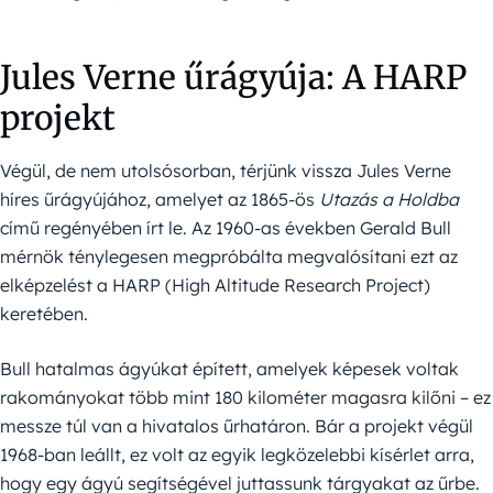
Jules Verne űrágyúja: A HARP
projekt
Végül, de nem utolsósorban, térjünk vissza Jules Verne
híres űrágyújához, amelyet az 1865-ös
Utazás a Holdba
című regényében írt le. Az 1960-as években Gerald Bull
mérnök ténylegesen megpróbálta megvalósítani ezt az
elképzelést a HARP (High Altitude Research Project)
keretében.
Bull hatalmas ágyúkat épített, amelyek képesek voltak
rakományokat több mint 180 kilométer magasra kilőni – ez
messze túl van a hivatalos űrhatáron. Bár a projekt végül
1968-ban leállt, ez volt az egyik legközelebbi kísérlet arra,
hogy egy ágyú segítségével juttassunk tárgyakat az űrbe.