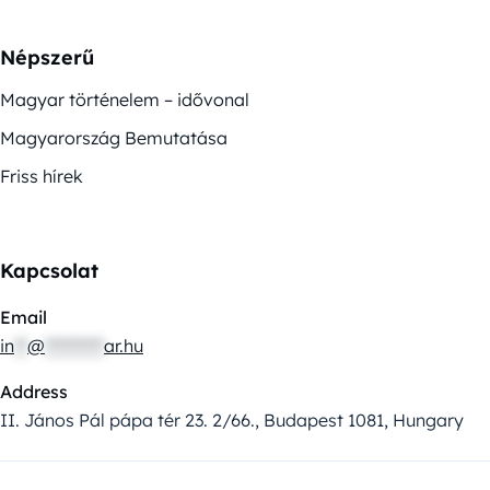
Népszerű
Magyar történelem – idővonal
Magyarország Bemutatása
Friss hírek
Kapcsolat
Email
in
**
@
*********
ar.hu
Address
II. János Pál pápa tér 23. 2/66., Budapest 1081, Hungary