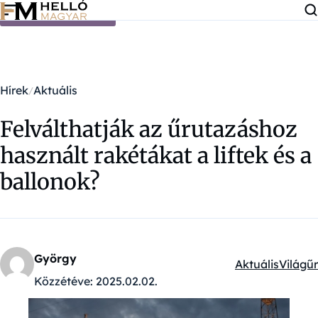
Ugrás a tartalomra
Hírek
Aktuális
Felválthatják az űrutazáshoz
használt rakétákat a liftek és a
ballonok?
György
Aktuális
Világűr
Kategóriák:
Közzétéve:
2025.02.02.