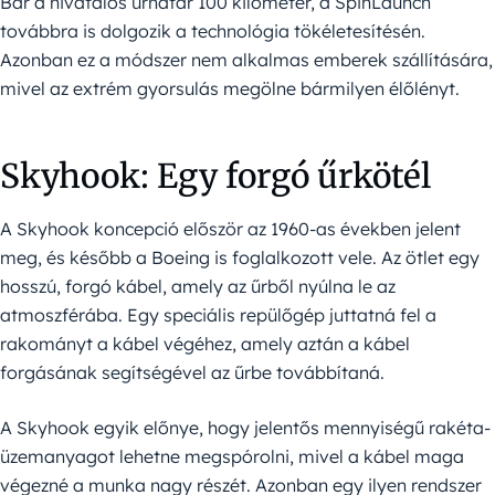
Bár a hivatalos űrhatár 100 kilométer, a SpinLaunch
továbbra is dolgozik a technológia tökéletesítésén.
Azonban ez a módszer nem alkalmas emberek szállítására,
mivel az extrém gyorsulás megölne bármilyen élőlényt.
Skyhook: Egy forgó űrkötél
A Skyhook koncepció először az 1960-as években jelent
meg, és később a Boeing is foglalkozott vele. Az ötlet egy
hosszú, forgó kábel, amely az űrből nyúlna le az
atmoszférába. Egy speciális repülőgép juttatná fel a
rakományt a kábel végéhez, amely aztán a kábel
forgásának segítségével az űrbe továbbítaná.
A Skyhook egyik előnye, hogy jelentős mennyiségű rakéta-
üzemanyagot lehetne megspórolni, mivel a kábel maga
végezné a munka nagy részét. Azonban egy ilyen rendszer