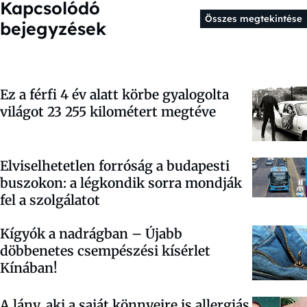
Kapcsolódó
Összes megtekintése
bejegyzések
Ez a férfi 4 év alatt körbe gyalogolta
világot 23 255 kilométert megtéve
Elviselhetetlen forróság a budapesti
buszokon: a légkondik sorra mondják
fel a szolgálatot
Kígyók a nadrágban – Újabb
döbbenetes csempészési kísérlet
Kínában!
A lány, aki a saját könnyeire is allergiás