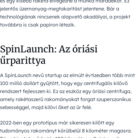
és egy kisebb rakéta elvégezné a munka maradékát. Ez
jelentős üzemanyag-megtakarítást jelentene. Bár a
technológiának nincsenek alapvető akadályai, a projekt
továbbra is csak papíron létezik.
SpinLaunch: Az óriási
űrparittya
A SpinLaunch nevű startup az elmúlt évtizedben több mint
100 millió dollárt gyűjtött, hogy egy centrifugális kilövő
rendszert fejlesszen ki. Ez az eszköz egy óriási centrifuga,
amely rakétaszerű rakományokat forgat szuperszonikus
sebességgel, majd kilövi őket az űr felé.
2022-ben egy prototípus már sikeresen kilőtt egy
tudományos rakományt körülbelül 8 kilométer magasra.