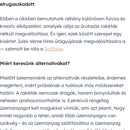
elrugaszkodott.
Ebben a cikkben bemutatunk néhány különösen furcsa és
kreatív elképzelést, amelyek célja az űrutazás rakéták
nélküli megvalósítása. És igen, ezek között szerepel egy
kísérlet Jules Verne híres űrágyújának megvalósítására is
— számolt be róla a
SciShow
.
Miért keresünk alternatívákat?
Mielőtt belemennénk az alternatívák részleteibe, érdemes
megérteni, miért próbálnak a tudósok más módszereket
találni. A rakéták nemcsak drágák, hanem bonyolultak és
nehezen újrahasznosíthatók is. Ezenkívül rengeteg
üzemanyagot kell magukkal vinniük, ami azt jelenti, hogy
minél nagyobb a teher, annál több üzemanyagra van
szükség – és az üzemanyag szállításához is üzemanyag