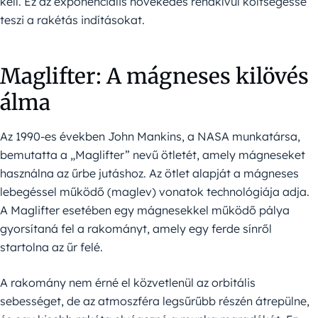
kell. Ez az exponenciális növekedés rendkívül költségessé
teszi a rakétás indításokat.
Maglifter: A mágneses kilövés
álma
Az 1990-es években John Mankins, a NASA munkatársa,
bemutatta a „Maglifter” nevű ötletét, amely mágneseket
használna az űrbe jutáshoz. Az ötlet alapját a mágneses
lebegéssel működő (maglev) vonatok technológiája adja.
A Maglifter esetében egy mágnesekkel működő pálya
gyorsítaná fel a rakományt, amely egy ferde sínről
startolna az űr felé.
A rakomány nem érné el közvetlenül az orbitális
sebességet, de az atmoszféra legsűrűbb részén átrepülne,