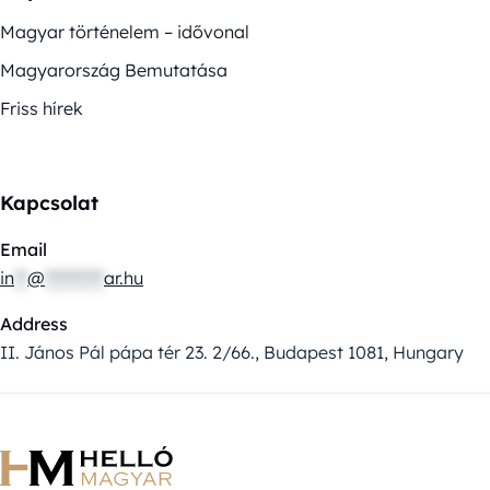
Magyar történelem – idővonal
Magyarország Bemutatása
Friss hírek
Kapcsolat
Email
in
**
@
*********
ar.hu
Address
II. János Pál pápa tér 23. 2/66., Budapest 1081, Hungary