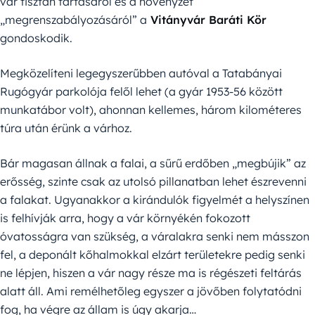
vár tisztán tartásáról és a növényzet
„megrenszabályozásáról” a
Vitányvár Baráti Kör
gondoskodik.
Megközelíteni legegyszerűbben autóval a Tatabányai
Rugógyár parkolója felől lehet (a gyár 1953-56 között
munkatábor volt), ahonnan kellemes, három kilométeres
túra után érünk a várhoz.
Bár magasan állnak a falai, a sűrű erdőben „megbújik” az
erősség, szinte csak az utolsó pillanatban lehet észrevenni
a falakat. Ugyanakkor a kirándulók figyelmét a helyszínen
is felhívják arra, hogy a vár környékén fokozott
óvatosságra van szükség, a váralakra senki nem másszon
fel, a deponált kőhalmokkal elzárt területekre pedig senki
ne lépjen, hiszen a vár nagy része ma is régészeti feltárás
alatt áll. Ami remélhetőleg egyszer a jövőben folytatódni
fog, ha végre az állam is úgy akarja…