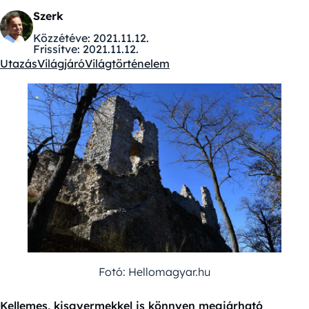
Szerk
Közzétéve:
2021.11.12.
Frissítve:
2021.11.12.
Utazás
Világjáró
Világtörténelem
Kategóriák:
Fotó: Hellomagyar.hu
Kellemes, kisgyermekkel is könnyen megjárható