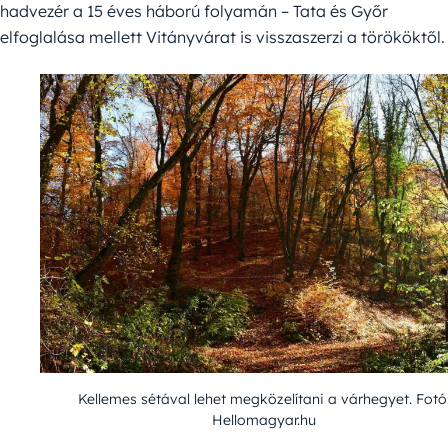
hadvezér a 15 éves háború folyamán – Tata és Győr
elfoglalása mellett Vitányvárat is visszaszerzi a törököktől.
Kellemes sétával lehet megközelítani a várhegyet. Fotó
Hellomagyar.hu