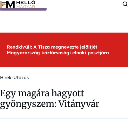
Ugrás a tartalomra
Rendkívüli: A Tisza megnevezte jelöltjét
Magyarország köztársasági elnöki posztjára
Hírek
Utazás
Egy magára hagyott
gyöngyszem: Vitányvár