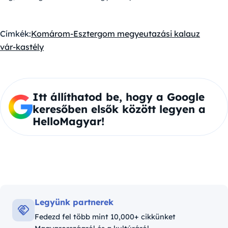
Címkék:
Komárom-Esztergom megye
utazási kalauz
vár-kastély
Itt állíthatod be, hogy a Google
keresőben elsők között legyen a
HelloMagyar!
Legyünk partnerek
Fedezd fel több mint 10,000+ cikkünket