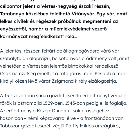
célpontot jelent a Vértes-hegység északi részén,
Tatabánya közelében található Vitányvár. Egy vár, amit
lelkes civilek és régészek próbálnak megmenteni az
enyészettől, hamár a műemlékvédelmet vezető
kormányzat megfeledkezett róla…
A jelentős, részben feltárt de állagmegóvásra váró vár
szabálytalan alaprajzű, belsőtornyos erődítmény volt, amit
vélhetően a Vértesben jelentős birtokokkal rendelkező
Csák nemzetség emeltet a tatárjárás után. Később a már
királyi kézen lévő várat Zsigmond király elzálogosítja.
A 15. században sűrűn gazdát cserélő erődítményt végül a
török is ostromolja 1529-ben, 1543-ban pedig el is foglalja.
Az erődítmény a Közép-Dunántúl sok erősségéhez
hasonlóan – némi képzavarral élve – a frontzónában van.
Többször gazdát cserél, végül Pálffy Miklós országbíró,