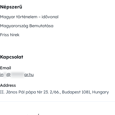
Népszerű
Magyar történelem – idővonal
Magyarország Bemutatása
Friss hírek
Kapcsolat
Email
in
**
@
*********
ar.hu
Address
II. János Pál pápa tér 23. 2/66., Budapest 1081, Hungary