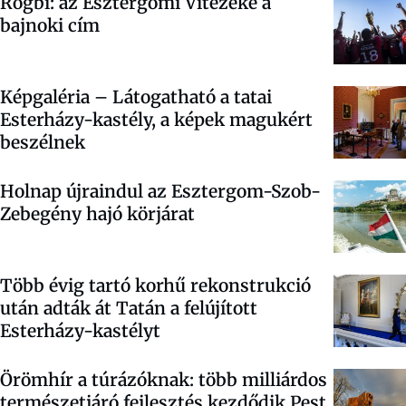
Rögbi: az Esztergomi Vitézeké a
bajnoki cím
Képgaléria – Látogatható a tatai
Esterházy-kastély, a képek magukért
beszélnek
Holnap újraindul az Esztergom-Szob-
Zebegény hajó körjárat
Több évig tartó korhű rekonstrukció
után adták át Tatán a felújított
Esterházy-kastélyt
Örömhír a túrázóknak: több milliárdos
természetjáró fejlesztés kezdődik Pest