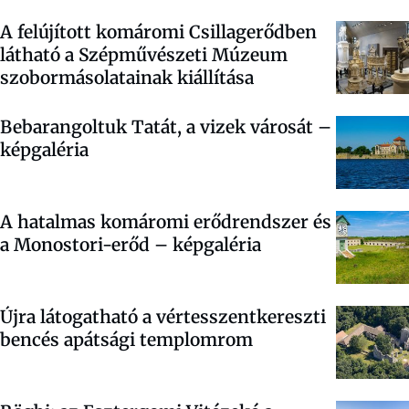
A felújított komáromi Csillagerődben
látható a Szépművészeti Múzeum
szobormásolatainak kiállítása
Bebarangoltuk Tatát, a vizek városát –
képgaléria
A hatalmas komáromi erődrendszer és
a Monostori-erőd – képgaléria
Újra látogatható a vértesszentkereszti
bencés apátsági templomrom