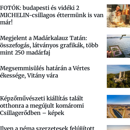
FOTÓK: budapesti és vidéki 2
MICHELIN-csillagos éttermünk is van
már!
Megjelent a Madárkalauz Tatán:
összefogás, látványos grafikák, több
mint 250 madárfaj
Megsemmisülés határán a Vértes
ékessége, Vitány vára
Képzőművészeti kiállítás talált
otthonra a megújult komáromi
Csillagerődben – képek
Ilyen a néma szerzetesek felújjított