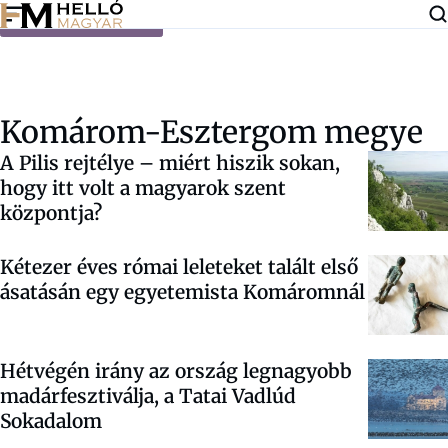
Ugrás a tartalomra
Komárom-Esztergom megye
A Pilis rejtélye – miért hiszik sokan,
hogy itt volt a magyarok szent
központja?
Kétezer éves római leleteket talált első
ásatásán egy egyetemista Komáromnál
Hétvégén irány az ország legnagyobb
madárfesztiválja, a Tatai Vadlúd
Sokadalom