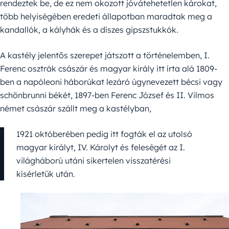
rendeztek be, de ez nem okozott jóvátehetetlen károkat,
több helyiségében eredeti állapotban maradtak meg a
kandallók, a kályhák és a díszes gipszstukkók.
A kastély jelentős szerepet játszott a történelemben, I.
Ferenc osztrák császár és magyar király itt írta alá 1809-
ben a napóleoni háborúkat lezáró úgynevezett bécsi vagy
schönbrunni békét, 1897-ben Ferenc József és II. Vilmos
német császár szállt meg a kastélyban,
1921 októberében pedig itt fogták el az utolsó
magyar királyt, IV. Károlyt és feleségét az I.
világháború utáni sikertelen visszatérési
kísérletük után.