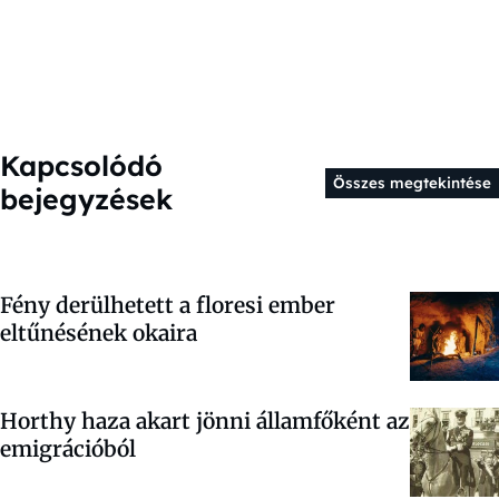
Kapcsolódó
Összes megtekintése
bejegyzések
Fény derülhetett a floresi ember
eltűnésének okaira
Horthy haza akart jönni államfőként az
emigrációból