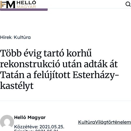
Ugrás a tartalomra
Hírek
Kultúra
Több évig tartó korhű
rekonstrukció után adták át
Tatán a felújított Esterházy-
kastélyt
Helló Magyar
Kultúra
Világtörténelem
Kategóriák:
Közzétéve:
2021.05.25.