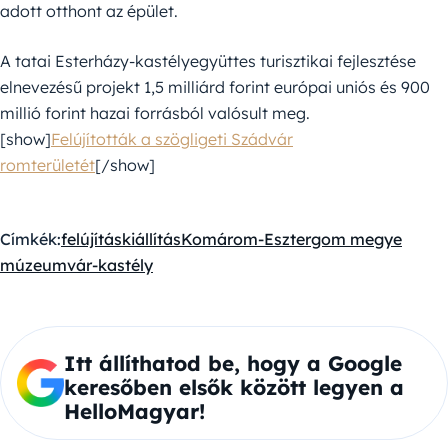
adott otthont az épület.
A tatai Esterházy-kastélyegyüttes turisztikai fejlesztése
elnevezésű projekt 1,5 milliárd forint európai uniós és 900
millió forint hazai forrásból valósult meg.
[show]
Felújították a szögligeti Szádvár
romterületét
[/show]
Címkék:
felújítás
kiállítás
Komárom-Esztergom megye
múzeum
vár-kastély
Itt állíthatod be, hogy a Google
keresőben elsők között legyen a
HelloMagyar!