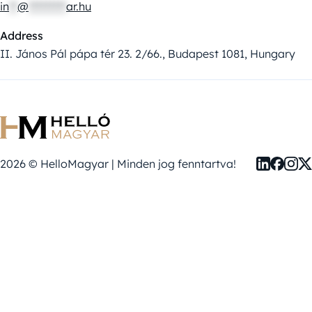
in
**
@
*********
ar.hu
Address
II. János Pál pápa tér 23. 2/66., Budapest 1081, Hungary
2026 © HelloMagyar | Minden jog fenntartva!