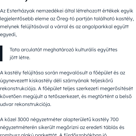
Az Esterházyak nemzedékei által létrehozott értékek egyik
legjelentősebb eleme az Öreg-tó partján található kastély,
melynek felújításával a várral és az angolparkkal együtt
egyedi,
Tata arculatát meghatározó kulturális együttes
jött létre.
A kastély felújítása során megvalósult a főépület és az
úgynevezett kiskastély déli szárnyának teljeskörű
rekonstrukciója. A főépület teljes szerkezeti megerősítését
követően megújult a tetőszerkezet, és megtörtént a belső
udvar rekonstrukciója.
A közel 3000 négyzetméter alapterületű kastély 700
négyzetméterén sikerült megőrizni az eredeti táblás és
rombusz alakú parkettát. A fürdőszobákban jó