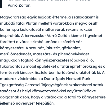
Varró Zoltán.
Magyarország egyik legjobb étterme, a szállodaként is
működő tatai Platán melletti várárokban megvalósult
kültéri spa kialakítását máltai várak rekonstrukciói
inspirálták. A tervezéskor Varró Zoltán kiemelt figyelmet
fordított a város szimbólumának számító vár
környezetére. A szaunát, jakuzzit, gőzkabint,
merülőmedencét, masszázs- és pihenőhelyiséget
magukban foglaló könnyűszerkezetes lábakon álló,
tükörborítású mobil épületeket a tatai épített örökség és a
természeti kincsek tiszteletben tartásával alakították ki. A
madarak védelmében a Duna-Ipoly Nemzeti Park
Igazgatóság Gerecsei Tájegységének szakemberei adtak
tanácsot és helyi környezetvédőkkel együttműködve
dolgoznak azon, hogy a várárokba a tatai tó környezetére
jellemző növényzet települjön.