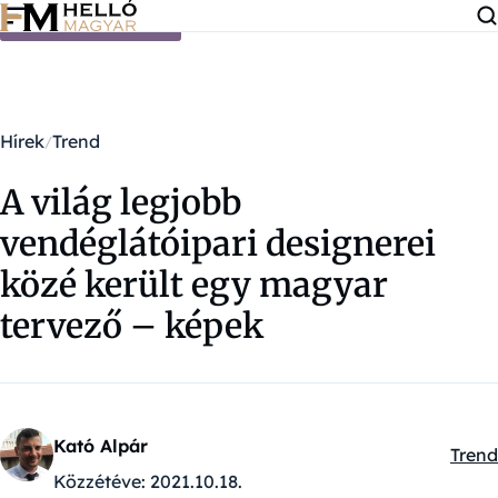
Ugrás a tartalomra
Hírek
Trend
A világ legjobb
vendéglátóipari designerei
közé került egy magyar
tervező – képek
Kató Alpár
Trend
Kateg
Közzétéve:
2021.10.18.