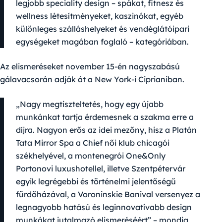
legjobb speciality design – spákat, fitnesz és
wellness létesítményeket, kaszinókat, egyéb
különleges szálláshelyeket és vendéglátóipari
egységeket magában foglaló – kategóriában.
Az elismeréseket november 15-én nagyszabású
gálavacsorán adják át a New York-i Ciprianiban.
„Nagy megtiszteltetés, hogy egy újabb
munkánkat tartja érdemesnek a szakma erre a
díjra. Nagyon erős az idei mezőny, hisz a Platán
Tata Mirror Spa a Chief női klub chicagói
székhelyével, a montenegrói One&Only
Portonovi luxushotellel, illetve Szentpétervár
egyik legrégebbi és történelmi jelentőségű
fürdőházával, a Voroninskie Banival versenyez a
legnagyobb hatású és leginnovatívabb design
munkákat jutalmazó elismeréséért” – mondja