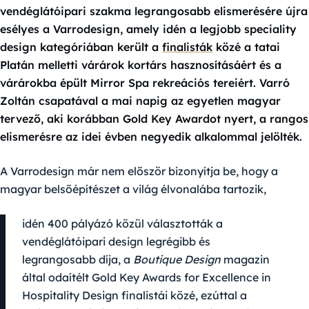
vendéglátóipari szakma legrangosabb elismerésére újra
esélyes a Varrodesign, amely idén a legjobb speciality
design kategóriában került a
finalisták
közé a tatai
Platán melletti várárok kortárs hasznosításáért és a
várárokba épült Mirror Spa rekreációs tereiért. Varró
Zoltán csapatával a mai napig az egyetlen magyar
tervező, aki korábban Gold Key Awardot nyert, a rangos
elismerésre az idei évben negyedik alkalommal jelölték.
A Varrodesign már nem először bizonyítja be, hogy a
magyar belsőépítészet a világ élvonalába tartozik,
idén 400 pályázó közül választották a
vendéglátóipari design legrégibb és
legrangosabb díja, a
Boutique Design
magazin
által odaítélt Gold Key Awards for Excellence in
Hospitality Design finalistái közé, ezúttal a