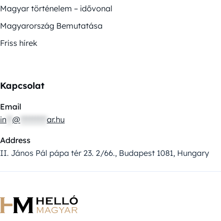
Magyar történelem – idővonal
Magyarország Bemutatása
Friss hírek
Kapcsolat
Email
in
**
@
*********
ar.hu
Address
II. János Pál pápa tér 23. 2/66., Budapest 1081, Hungary