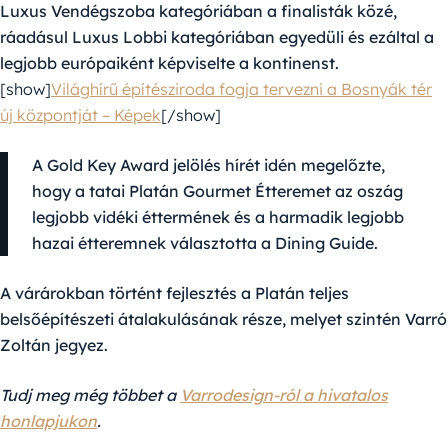
Luxus Vendégszoba kategóriában a finalisták közé,
ráadásul Luxus Lobbi kategóriában egyedüli és ezáltal a
legjobb európaiként képviselte a kontinenst.
[show]
Világhírű építésziroda fogja tervezni a Bosnyák tér
új központját – Képek
[/show]
A Gold Key Award jelölés hírét idén megelőzte,
hogy a tatai Platán Gourmet Étteremet az oszág
legjobb vidéki éttermének és a harmadik legjobb
hazai étteremnek választotta a Dining Guide.
A várárokban történt fejlesztés a Platán teljes
belsőépítészeti átalakulásának része, melyet szintén Varró
Zoltán jegyez.
Tudj meg még többet a
Varrodesign-ról a hivatalos
honlapjukon
.