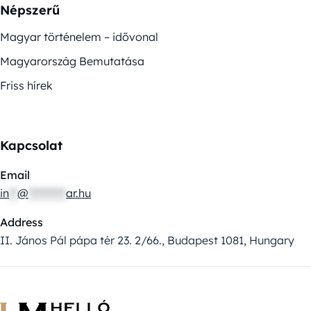
Népszerű
Magyar történelem – idővonal
Magyarország Bemutatása
Friss hírek
Kapcsolat
Email
in
**
@
*********
ar.hu
Address
II. János Pál pápa tér 23. 2/66., Budapest 1081, Hungary