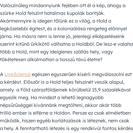
Valószínűleg mindannyiunk fejében ott él a kép, ahogy a
szürke Hold felszínt hatalmas kupolák borítják.
Akármennyire is idegen tőlünk ez a világ, a Hold a
legközelebbi égitest, és a kolonizálása rengeteg előnnyel
járna. Ha másra nem is lenne jó, jelenlegi elképzeléseink
szerint kitűnő űrkikötő válhatna a Holdból. De lesz-e valaha
több a Hold, mint egy ideiglenes szállás hely, vagy
tökéletesen alkalmatlan a hosszú távú életre?
A
LiveScience
egészen egyszerűen kísérli megválaszolni ezt
a kérdést. Először is a Hold teljes felszínét veszik alapul,
amely a Föld szárazföldjeinek körülbelül 15,9 százalékával
egyezik meg. Ha mindezt a lehető legnagyobb
népsűrűséggel kívánnánk megtölteni, akkor akár több
trillió ember is elférne a Holdon. Persze ez csak elméletben
működik, hiszen egyéb korlátozások is léteznek, nem csak
a hely. A fenntartható létezés is egy rendkívül fontos kérdés