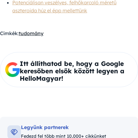
Potenciálisan veszélyes, felhőkarcoló méretű
aszteroida húz el épp mellettünk
Címkék:
tudomány
Itt állíthatod be, hogy a Google
keresőben elsők között legyen a
HelloMagyar!
Legyünk partnerek
Fedezd fel több mint 10,000+ cikkünket