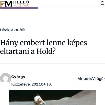
Ugrás a tartalomra
Hírek
Aktuális
Hány embert lenne képes
eltartani a Hold?
György
Aktuális
Világűr
Kategóriák:
Közzétéve:
2023.04.10.