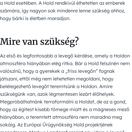
a Hold esetében. A Hold rendkívül élhetetlen az emberek
számára, így nagyon sok mindenre lenne szükség ahhoz,
hogy bárki is életben maradjon.
Mire van szükség?
Az első és legfontosabb a levegő kérdése, amely a Holdon
atmoszféra hiányában elég ritka. Bár a Hold felszínén nem
valószínű, hogy a gyerekek a „friss levegőn” fognak
játszani, ettől még nem lehetetlen megoldani, hogy
belélegezhető levegőt teremtsünk a Holdon. Amire
szükségünk van, azok légmentesen lezárt élőhelyek.
Megpróbálhatnánk terraformálni a Holdat, de az a gond,
hogy az égitest kisebb tömege miatt és a mágneses mező
hiányában, a teremtett atmoszféra nem maradna meg
sokáig. Az Európai Űrügynökség Hold projektjének