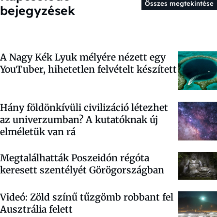
Összes megtekintése
bejegyzések
A Nagy Kék Lyuk mélyére nézett egy
YouTuber, hihetetlen felvételt készített
Hány földönkívüli civilizáció létezhet
az univerzumban? A kutatóknak új
elméletük van rá
Megtalálhatták Poszeidón régóta
keresett szentélyét Görögországban
Videó: Zöld színű tűzgömb robbant fel
Ausztrália felett