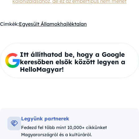
kolonizálásához, de ez az embertípus nem mehet
Címkék:
Egyesült Államok
hajléktalan
Itt állíthatod be, hogy a Google
keresőben elsők között legyen a
HelloMagyar!
Legyünk partnerek
Fedezd fel több mint 10,000+ cikkünket
Magyarországról és a kultúráról.