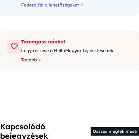
Fedezd fel a lehetőségeket
Támogass minket
Légy részese a HelloMagyar fejlesztésének
Tovább
Kapcsolódó
Összes megtekintése
bejegyzések