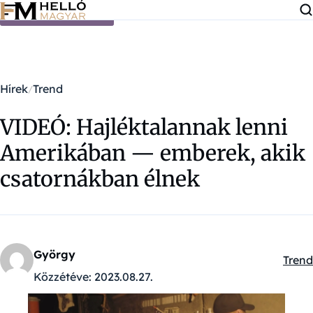
Ugrás a tartalomra
Hírek
Trend
VIDEÓ: Hajléktalannak lenni
Amerikában — emberek, akik
csatornákban élnek
György
Trend
Kateg
Közzétéve:
2023.08.27.