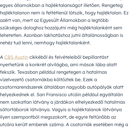
egyes államokban a hajléktalanságot illetően. Rengeteg
hajléktalanon nem is feltétlenül látszik, hogy hajléktalan. Ez
azért van, mert az Egyesült Államokban a legtöbb
szükséges dologhoz hozzájutni még hajléktalanként sem
lehetetlen. Azonban lakhatáshoz jutni általánosságban is
nehéz tud lenni, nemhogy hajléktalanként.
A
CBS Austin
cikkéből és felvételeiből bepillantást
nyerhetünk a konkrét alvilágba, ami mások lába alatt
fekszik. Texasban például rengetegen a hatalmas
vízelvezető csatornákba költöztek be. Ezek a
csatornarendszerek általában nagyobb autópályák alatt
helyezkednek el. San Fransisco utcáin például egyáltalán
nem szokatlan látvány a járdákon elhelyezkedő hatalmas
sátortáborok látványa. Vagyis a hajléktalanok látványa
ilyen szempontból megszokott, de egyre feltűnőbb az
utcára került emberek száma. A csatornák esetében még a