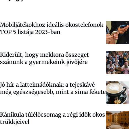
Mobiljátékokhoz ideális okostelefonok
TOP 5 listája 2023-ban
Kiderült, hogy mekkora összeget
szánunk a gyermekeink jövőjére
Jó hír a latteimádóknak: a tejeskávé
még egészségesebb, mint a sima fekete
Kánikula túlélőcsomag a régi idők okos
trükkjeivel