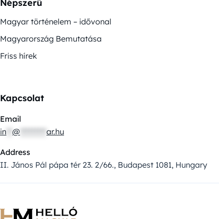
Népszerű
Magyar történelem – idővonal
Magyarország Bemutatása
Friss hírek
Kapcsolat
Email
in
**
@
*********
ar.hu
Address
II. János Pál pápa tér 23. 2/66., Budapest 1081, Hungary