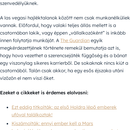
szenvedélyüknek.
A las vegasi hajléktalanok között nem csak munkanélküliek
vannak. Előfordul, hogy valaki teljes állás mellett is a
csatornában lakik, vagy éppen „vállalkozóként” is inkább
innen folytatja munkáját. A
The Guardian
egyik
megkérdezettjének története remekül bemutatja azt is,
hogy hova vezethet a szerencsejáték függőség és a bánat
egy viszonylag sikeres karrierből. De sokaknak nincs kiút a
csatornából. Talán csak akkor, ha egy esős éjszaka utáni
vízözön el nem viszi őket.
Ezeket a cikkeket is érdemes elolvasni:
Ezt eddig titkolták: az első Holdra lépő emberek
ufóval találkoztak!
Kiszámolták: ennyi ember kell a Mars