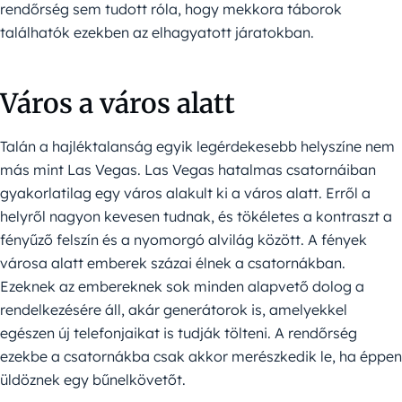
rendőrség sem tudott róla, hogy mekkora táborok
találhatók ezekben az elhagyatott járatokban.
Város a város alatt
Talán a hajléktalanság egyik legérdekesebb helyszíne nem
más mint Las Vegas. Las Vegas hatalmas csatornáiban
gyakorlatilag egy város alakult ki a város alatt. Erről a
helyről nagyon kevesen tudnak, és tökéletes a kontraszt a
fényűző felszín és a nyomorgó alvilág között. A fények
városa alatt emberek százai élnek a csatornákban.
Ezeknek az embereknek sok minden alapvető dolog a
rendelkezésére áll, akár generátorok is, amelyekkel
egészen új telefonjaikat is tudják tölteni. A rendőrség
ezekbe a csatornákba csak akkor merészkedik le, ha éppen
üldöznek egy bűnelkövetőt.