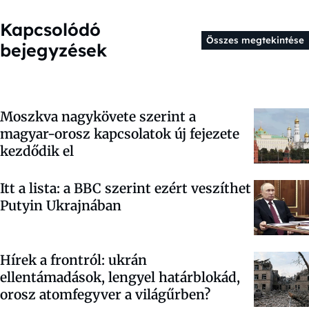
Kapcsolódó
Összes megtekintése
bejegyzések
Moszkva nagykövete szerint a
magyar-orosz kapcsolatok új fejezete
kezdődik el
Itt a lista: a BBC szerint ezért veszíthet
Putyin Ukrajnában
Hírek a frontról: ukrán
ellentámadások, lengyel határblokád,
orosz atomfegyver a világűrben?