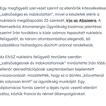
Egy megfigyelő szervezet szerint az ellenőrök kitessékelése
„szélsőséges és indokolatlan”, mivel a készletek elérik a
nukleáris megállapodás 22-szeresét,
írja az Aljazeera
. A
Nemzetközi Atomenergia Ügynökség bizalmas jelentései
szerint Irán továbbra is kizár számos tapasztalt nukleáris
felügyelőt, és három atombombához elegendő, 60
százalékos tisztaságúra dúsított uránnal rendelkezik.
Az ENSZ nukleáris felügyelő testülete szerdán
„szélsőségesnek és indokolatlannak” minősítette Irán több
ellenőr akkreditációjának szeptemberben bejelentett
visszavonását. Hozzátették, hogy ez a döntés „közvetlenül
és súlyosan érinti” az ügynökség munkáját. Egy
diplomáciai forrás szerint a lépés nyolc vezető ellenőrt
céloz, köztük francia és német állampolgárokat.