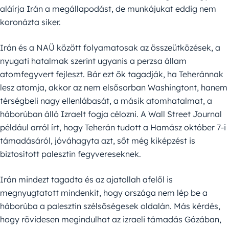
aláírja Irán a megállapodást, de munkájukat eddig nem
koronázta siker.
Irán és a NAÜ között folyamatosak az összeütközések, a
nyugati hatalmak szerint ugyanis a perzsa állam
atomfegyvert fejleszt. Bár ezt ők tagadják, ha Teheránnak
lesz atomja, akkor az nem elsősorban Washingtont, hanem
térségbeli nagy ellenlábasát, a másik atomhatalmat, a
háborúban álló Izraelt fogja célozni. A Wall Street Journal
például arról írt, hogy Teherán tudott a Hamász október 7-i
támadásáról, jóváhagyta azt, sőt még kiképzést is
biztosított palesztin fegyvereseknek.
Irán mindezt tagadta és az ajatollah afelől is
megnyugtatott mindenkit, hogy országa nem lép be a
háborúba a palesztin szélsőségesek oldalán. Más kérdés,
hogy rövidesen megindulhat az izraeli támadás Gázában,