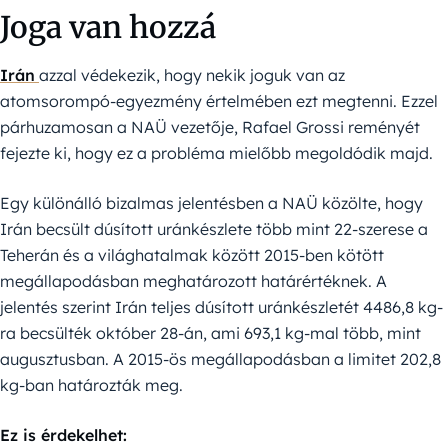
Joga van hozzá
Irán
azzal védekezik, hogy nekik joguk van az
atomsorompó-egyezmény értelmében ezt megtenni. Ezzel
párhuzamosan a NAÜ vezetője, Rafael Grossi reményét
fejezte ki, hogy ez a probléma mielőbb megoldódik majd.
Egy különálló bizalmas jelentésben a NAÜ közölte, hogy
Irán becsült dúsított uránkészlete több mint 22-szerese a
Teherán és a világhatalmak között 2015-ben kötött
megállapodásban meghatározott határértéknek. A
jelentés szerint Irán teljes dúsított uránkészletét 4486,8 kg-
ra becsülték október 28-án, ami 693,1 kg-mal több, mint
augusztusban. A 2015-ös megállapodásban a limitet 202,8
kg-ban határozták meg.
Ez is érdekelhet: