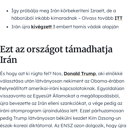
Így próbálja meg Irán körbekeríteni Izraelt, de a
háborúból inkább kimaradnak – Olvass tovább
ITT
Irán újra
kivégzett
3 embert hamis vádak alapján
Ezt az országot támadhatja
Irán
És hogy azt ki rúgta fel? Nos,
Donald Trump
, aki elnökké
választása után látványosan nekiment az Obama-érában
helyreállított amerikai-iráni kapcsolatoknak. Egyoldalúan
visszavonta az Egyesült Államokat a megállapodásból,
újra bevezette az Irán elleni szankciókat, a vége pedig az
iráni atomprogram újraindulása lett. Ezzel párhuzamosan
pedig Trump látványosan békülni kezdet Kim Dzsong-un
észak-koreai diktátorral. Az ENSZ azon dolgozik, hogy újra