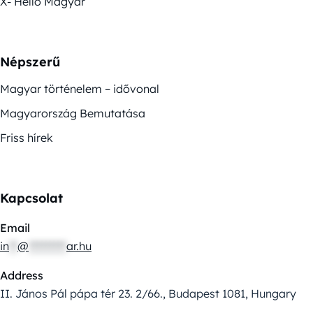
X- Helló Magyar
Népszerű
Magyar történelem – idővonal
Magyarország Bemutatása
Friss hírek
Kapcsolat
Email
in
**
@
*********
ar.hu
Address
II. János Pál pápa tér 23. 2/66., Budapest 1081, Hungary