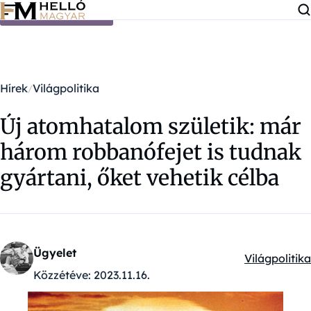
Ugrás a tartalomra
Hírek
Világpolitika
Új atomhatalom születik: már
három robbanófejet is tudnak
gyártani, őket vehetik célba
Ügyelet
Világpolitika
Kategóriák:
Közzétéve:
2023.11.16.