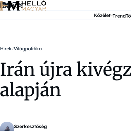
Ugrás a tartalomra
Közélet
Trend
Tö
Hírek
Világpolitika
Irán újra kivég
alapján
Szerkesztőség