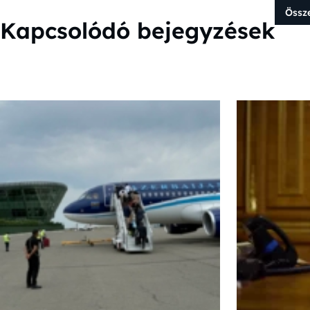
Össz
Kapcsolódó bejegyzések