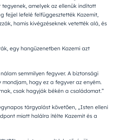
t tegyenek, amelyek az ellenük indított
g fejjel lefelé felfüggesztették Kazemit,
zzák, hamis kivégzéseknek vetették alá, és
tták, egy hangüzenetben Kazemi azt
 nálam semmilyen fegyver. A biztonsági
gy mondjam, hogy ez a fegyver az enyém.
rnak, csak hagyják békén a családomat.”
égynapos tárgyalást követően, „Isten elleni
ont miatt halálra ítélte Kazemit és a