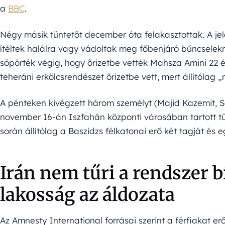
a
BBC
.
Négy másik tüntetőt december óta felakasztottak. A jel
ítéltek halálra vagy vádoltak meg főbenjáró bűncselek
söpörték végig, hogy őrizetbe vették Mahsza Amini 22 
teheráni erkölcsrendészet őrizetbe vett, mert állítólag 
A pénteken kivégzett három személyt (Majid Kazemit, 
november 16-án Iszfahán központi városában tartott tü
során állítólag a Baszidzs félkatonai erő két tagját és eg
Irán nem tűri a rendszer b
lakosság az áldozata
Az Amnesty International forrásai szerint a férfiakat e