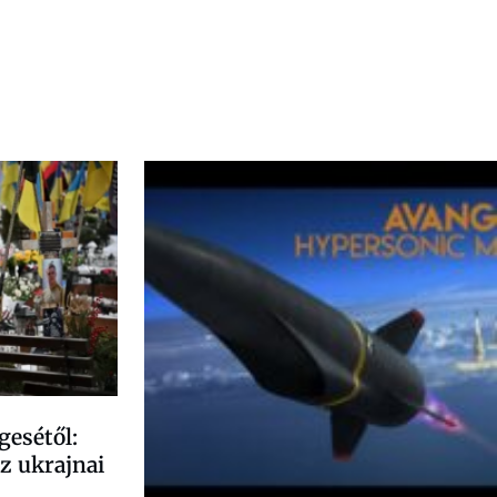
gesétől:
z ukrajnai