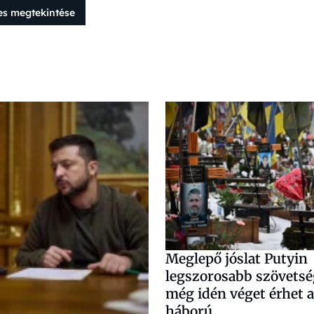
es megtekintése
Meglepő jóslat Putyin
legszorosabb szövetsé
még idén véget érhet a
háború