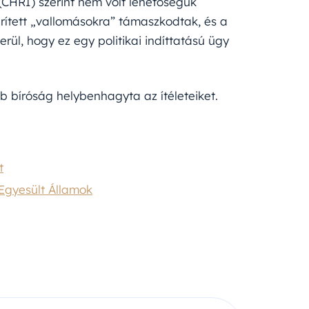
(CHRI) szerint nem volt lehetőségük
rített „vallomásokra” támaszkodtak, és a
rül, hogy ez egy politikai indíttatású ügy
b bíróság helybenhagyta az ítéleteiket.
t
Egyesült Államok