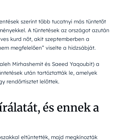
entések szerint több tucatnyi más tüntetőt
ményekkel. A tüntetések az országot azután
éves kurd nőt, akit szeptemberben a
„nem megfelelően” viselte a hidzsábját.
Saleh Mirhashemit és Saeed Yaqoubit) a
ntetések után tartóztatták le, amelyek
y rendőrtisztet lelőttek.
írálatát, és ennek a
rőszakkal eltüntették, majd megkínozták