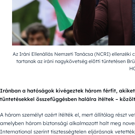
Az Iráni Ellenállás Nemzeti Tanácsa (NCRI) ellenzéki
tartanak az iráni nagykövetség előtti tüntetésen B
H
Iránban a hatóságok kivégeztek három férfit, akike
tüntetésekkel összefüggésben halálra ítéltek – közölt
A három személyt azért ítélték el, mert állítólag részt
amelyben három biztonsági alkalmazott halt meg nov
International szerint tisztességtelen eljárásnak vetették