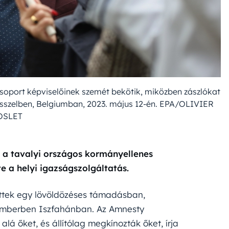
 csoport képviselőinek szemét bekötik, miközben zászlókat
rüsszelben, Belgiumban, 2023. május 12-én. EPA/OLIVIER
OSLET
t a tavalyi országos kormányellenes
e a helyi igazságszolgáltatás.
 vettek egy lövöldözéses támadásban,
emberben Iszfahánban. Az Amnesty
 alá őket, és állítólag megkínozták őket, írja