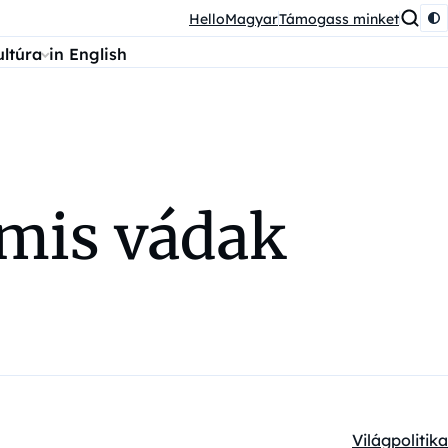
HelloMagyar
Támogass minket
ultúra
in English
amis vádak
Világpolitika