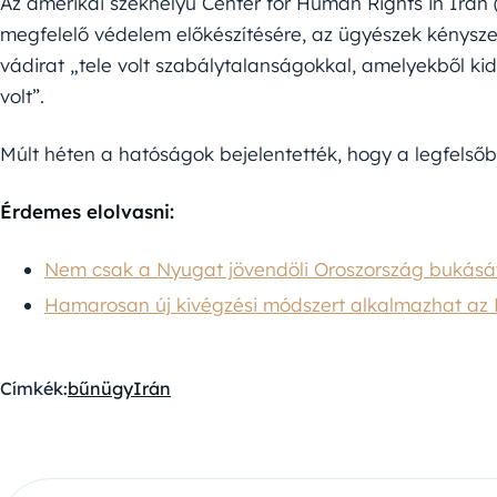
Az amerikai székhelyű Center for Human Rights in Iran 
megfelelő védelem előkészítésére, az ügyészek kénysze
vádirat „tele volt szabálytalanságokkal, amelyekből kide
volt”.
Múlt héten a hatóságok bejelentették, hogy a legfelsőb
Érdemes elolvasni:
Nem csak a Nyugat jövendöli Oroszország bukásá
Hamarosan új kivégzési módszert alkalmazhat az 
Címkék:
bűnügy
Irán