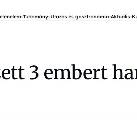
rténelem
Tudomány
Utazás és gasztronómia
Aktuális
K
zett 3 embert h