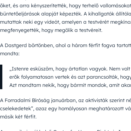
őket, és arra kényszerítették, hogy terhelő vallomásoka
büntetőeljárások alapját képezték. A kihallgatók állítóla
mutattak neki egy videót, amelyen a testvérét megkíno
megfenyegették, hogy megölik a testvéreit.
A Dastgerd börtönben, ahol a három férfit fogva tarto
mondta:
„Istenre esküszöm, hogy ártatlan vagyok. Nem volt
erők folyamatosan vertek és azt parancsolták, ho
Azt mondtam nekik, hogy bármit mondok, amit aka
A Forradalmi Bíróság januárban, az aktivisták szerint n
cselekedetek”, azaz egy homályosan meghatározott vádp
másik két férfit.