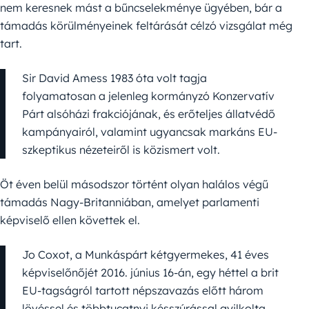
nem keresnek mást a bűncselekménye ügyében, bár a
támadás körülményeinek feltárását célzó vizsgálat még
tart.
Sir David Amess 1983 óta volt tagja
folyamatosan a jelenleg kormányzó Konzervatív
Párt alsóházi frakciójának, és erőteljes állatvédő
kampányairól, valamint ugyancsak markáns EU-
szkeptikus nézeteiről is közismert volt.
Öt éven belül másodszor történt olyan halálos végű
támadás Nagy-Britanniában, amelyet parlamenti
képviselő ellen követtek el.
Jo Coxot, a Munkáspárt kétgyermekes, 41 éves
képviselőnőjét 2016. június 16-án, egy héttel a brit
EU-tagságról tartott népszavazás előtt három
lövéssel és többtucatnyi késszúrással gyilkolta