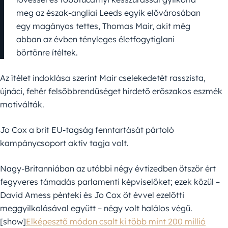
meg az észak-angliai Leeds egyik elővárosában
egy magányos tettes, Thomas Mair, akit még
abban az évben tényleges életfogytiglani
börtönre ítéltek.
Az ítélet indoklása szerint Mair cselekedetét rasszista,
újnáci, fehér felsőbbrendűséget hirdető erőszakos eszmék
motiválták.
Jo Cox a brit EU-tagság fenntartását pártoló
kampánycsoport aktív tagja volt.
Nagy-Britanniában az utóbbi négy évtizedben ötször ért
fegyveres támadás parlamenti képviselőket; ezek közül –
David Amess pénteki és Jo Cox öt évvel ezelőtti
meggyilkolásával együtt – négy volt halálos végű.
[show]
Elképesztő módon csalt ki több mint 200 millió