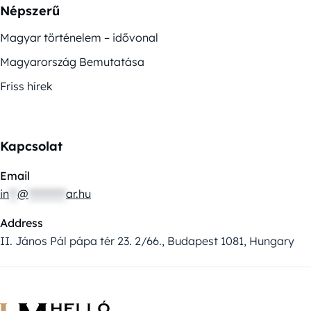
Népszerű
Magyar történelem – idővonal
Magyarország Bemutatása
Friss hírek
Kapcsolat
Email
in
**
@
*********
ar.hu
Address
II. János Pál pápa tér 23. 2/66., Budapest 1081, Hungary