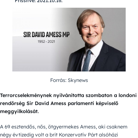
Frissítve:
2021.10.16.
Forrás: Skynews
Terrorcselekménynek nyilvánította szombaton a londoni
rendőrség Sir David Amess parlamenti képviselő
meggyilkolását.
A 69 esztendős, nős, ötgyermekes Amess, aki csaknem
négy évtizedig volt a brit Konzervatív Párt alsóházi