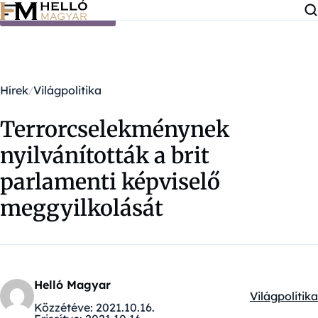
Ugrás a tartalomra
Hírek
Világpolitika
Terrorcselekménynek
nyilvánították a brit
parlamenti képviselő
meggyilkolását
Helló Magyar
Világpolitika
Kategóriák:
Közzétéve:
2021.10.16.