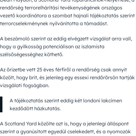
rendőrség terrorelhárítási tevékenységének országos
vezető koordinátora a szombat hajnali tájékoztatás szerint
terrorcselekménynek nyilvánította a támadást.
A beszámoló szerint az eddig elvégzett vizsgálat arra vall,
hogy a gyilkosság potenciálisan az iszlamista
szélsőségességhez köthető.
Az őrizetbe vett 25 éves férfiről a rendőrség csak annyit
közölt, hogy brit, és jelenleg egy essexi rendőrőrsön tartják
vizsgálati fogságban.
A tájékoztatás szerint eddig két londoni lakcímen
kezdődött házkutatás.
A Scotland Yard közölte azt is, hogy a jelenlegi álláspont
szerint a gyanúsított egyedül cselekedett, és a nyomozók