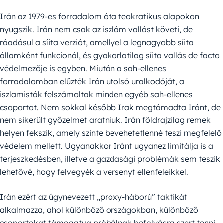
Irán az 1979-es forradalom óta teokratikus alapokon
nyugszik. Irán nem csak az iszlám vallást követi, de
ráadásul a síita verziót, amellyel a legnagyobb síita
államként funkcionál, és gyakorlatilag síita vallás de facto
védelmezője is egyben. Miután a sah-ellenes
forradalomban elűzték Irán utolsó uralkodóját, a
iszlamisták felszámoltak minden egyéb sah-ellenes
csoportot. Nem sokkal később Irak megtámadta Iránt, de
nem sikerült győzelmet aratniuk. Irán földrajzilag remek
helyen fekszik, amely szinte bevehetetlenné teszi megfelelő
védelem mellett. Ugyanakkor Iránt ugyanez limitálja is a
terjeszkedésben, illetve a gazdasági problémák sem teszik
lehetővé, hogy felvegyék a versenyt ellenfeleikkel.
Irán ezért az úgynevezett „proxy-háború” taktikát
alkalmazza, ahol különböző országokban, különböző
csoportokat támogatva próbálnak befolyásra szert tenni.