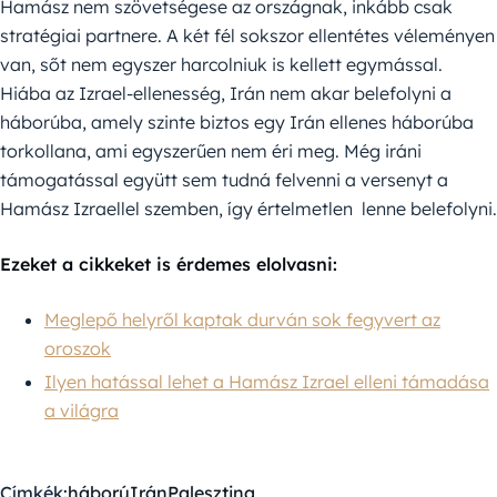
Hamász nem szövetségese az országnak, inkább csak
stratégiai partnere. A két fél sokszor ellentétes véleményen
van, sőt nem egyszer harcolniuk is kellett egymással.
Hiába az Izrael-ellenesség, Irán nem akar belefolyni a
háborúba, amely szinte biztos egy Irán ellenes háborúba
torkollana, ami egyszerűen nem éri meg. Még iráni
támogatással együtt sem tudná felvenni a versenyt a
Hamász Izraellel szemben, így értelmetlen lenne belefolyni.
Ezeket a cikkeket is érdemes elolvasni:
Meglepő helyről kaptak durván sok fegyvert az
oroszok
Ilyen hatással lehet a Hamász Izrael elleni támadása
a világra
Címkék:
háború
Irán
Palesztina