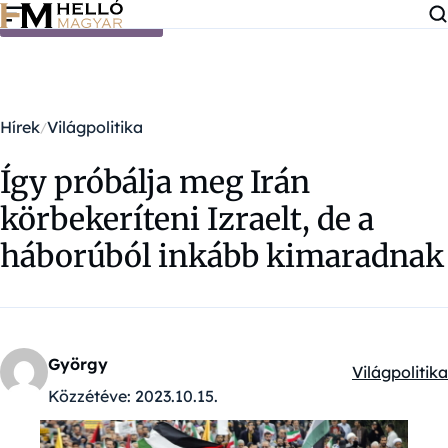
Ugrás a tartalomra
Hírek
Világpolitika
Így próbálja meg Irán
körbekeríteni Izraelt, de a
háborúból inkább kimaradnak
György
Világpolitika
Kategóriák:
Közzétéve:
2023.10.15.