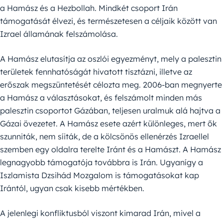
a Hamász és a Hezbollah. Mindkét csoport Irán
támogatását élvezi, és természetesen a céljaik között van
Izrael államának felszámolása.
A Hamász elutasítja az oszlói egyezményt, mely a palesztin
területek fennhatóságát hivatott tisztázni, illetve az
erőszak megszüntetését célozta meg. 2006-ban megnyerte
a Hamász a választásokat, és felszámolt minden más
palesztin csoportot Gázában, teljesen uralmuk alá hajtva a
Gázai övezetet. A Hamász esete azért különleges, mert ők
szunniták, nem síiták, de a kölcsönös ellenérzés Izraellel
szemben egy oldalra terelte Iránt és a Hamászt. A Hamász
legnagyobb támogatója továbbra is Irán. Ugyanígy a
Iszlamista Dzsihád Mozgalom is támogatásokat kap
Irántól, ugyan csak kisebb mértékben.
A jelenlegi konfliktusból viszont kimarad Irán, mivel a