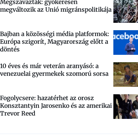
Megszavazták: gyökeresen
megváltozik az Unió migránspolitikája
Bajban a közösségi média platformok:
Európa szigorít, Magyarország előtt a
döntés
10 éves és már veterán aranyásó: a
venezuelai gyermekek szomorú sorsa
Fogolycsere: hazatérhet az orosz
Konsztantyin Jarosenko és az amerikai
Trevor Reed