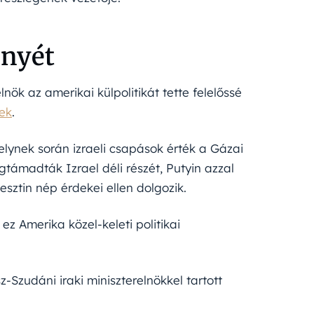
ényét
lnök az amerikai külpolitikát tette felelőssé
ek
.
melynek során izraeli csapások érték a Gázai
ámadták Izrael déli részét, Putyin azzal
esztin nép érdekei ellen dolgozik.
z Amerika közel-keleti politikai
udáni iraki miniszterelnökkel tartott