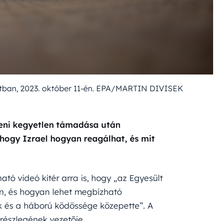
erótban, 2023. október 11-én. EPA/MARTIN DIVISEK
leni kegyetlen támadása után
 hogy Izrael hogyan reagálhat, és mit
ató videó kitér arra is, hogy „az Egyesült
en, és hogyan lehet megbízható
sok és a háború ködössége közepette”. A
részlegének vezetője.