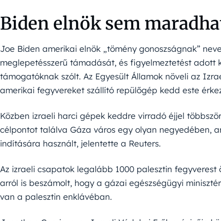
Biden elnök sem maradhat
Joe Biden amerikai elnök „tömény gonoszságnak” nevezt
meglepetésszerű támadását, és figyelmeztetést adott ki
támogatóknak szólt. Az Egyesült Államok növeli az Izrae
amerikai fegyvereket szállító repülőgép kedd este érke
Közben izraeli harci gépek keddre virradó éjjel többsz
célpontot találva Gáza város egy olyan negyedében, 
indítására használt, jelentette a Reuters.
Az izraeli csapatok legalább 1000 palesztin fegyverest
arról is beszámolt, hogy a gázai egészségügyi miniszté
van a palesztin enklávéban.