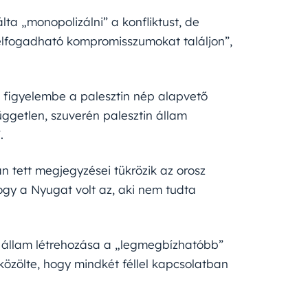
a „monopolizálni” a konfliktust, de
elfogadható kompromisszumokat találjon”,
zi figyelembe a palesztin nép alapvető
ggetlen, szuverén palesztin állam
.
n tett megjegyzései tükrözik az orosz
ogy a Nyugat volt az, aki nem tudta
in állam létrehozása a „legmegbízhatóbb”
özölte, hogy mindkét féllel kapcsolatban