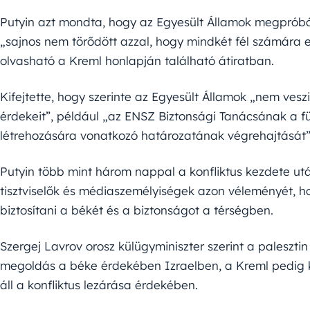
Putyin azt mondta, hogy az Egyesült Államok megpróbált
„sajnos nem törődött azzal, hogy mindkét fél számára 
olvasható a Kreml honlapján található átiratban.
Kifejtette, hogy szerinte az Egyesült Államok „nem ves
érdekeit”, például „az ENSZ Biztonsági Tanácsának a fü
létrehozására vonatkozó határozatának végrehajtását”
Putyin több mint három nappal a konfliktus kezdete utá
tisztviselők és médiaszemélyiségek azon véleményét, h
biztosítani a békét és a biztonságot a térségben.
Szergej Lavrov orosz külügyminiszter szerint a paleszt
megoldás a béke érdekében Izraelben, a Kreml pedig k
áll a konfliktus lezárása érdekében.