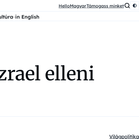
HelloMagyar
Támogass minket
ultúra
in English
rael elleni
Világpolitika