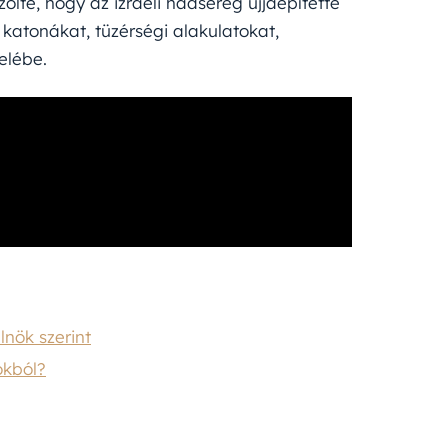
ölte, hogy az izraeli hadsereg újjáépítette
 katonákat, tüzérségi alakulatokat,
elébe.
lnök szerint
okból?