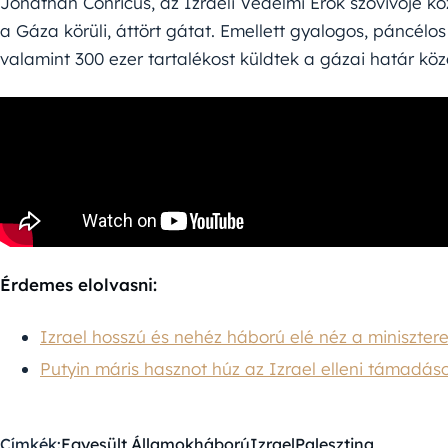
Jonathan Conricus, az Izraeli Védelmi Erők szóvivője köz
a Gáza körüli, áttört gátat. Emellett gyalogos, páncélos
valamint 300 ezer tartalékost küldtek a gázai határ köz
Érdemes elolvasni:
Izrael hosszú és nehéz háború elé néz a minisztere
Putyin máris hasznot húz az Izrael elleni támadás
Címkék:
Egyesült Államok
háború
Izrael
Palesztina