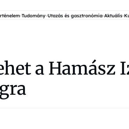
rténelem
Tudomány
Utazás és gasztronómia
Aktuális
K
ehet a Hamász Iz
ágra