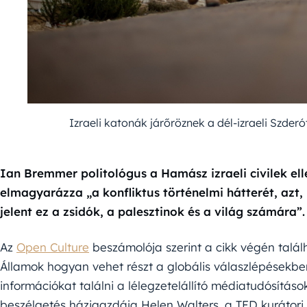
Izraeli katonák járőröznek a dél-izraeli Szd
Ian Bremmer politológus a Hamász izraeli civilek el
elmagyarázza „a konfliktus történelmi hátterét, azt,
jelent ez a zsidók, a palesztinok és a világ számára”.
Az
Open Culture
beszámolója szerint a cikk végén találh
Államok hogyan vehet részt a globális válaszlépésekb
információkat találni a lélegzetelállító médiatudósítá
beszélgetés házigazdája Helen Walters, a TED kurátori 