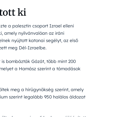
ott ki
e a palesztin csoport Izrael elleni
, amely nyilvánvalóan az iráni
lnek nyújtott katonai segélyt, az első
zett meg Dél-Izraelbe.
ör is bombázták Gázát, több mint 200
amelyet a Hamász szerint a támadások
 öltek meg a hírügynökség szerint, amely
rium szerint legalább 950 halálos áldozat