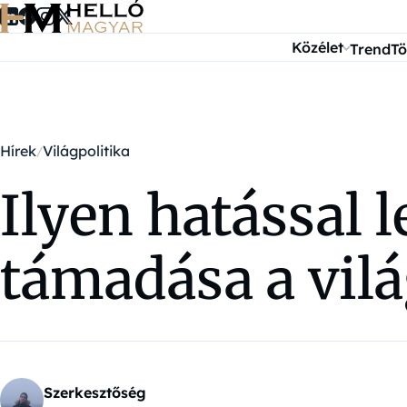
Ugrás a tartalomra
Közélet
Trend
Tö
Hírek
Világpolitika
Ilyen hatással l
támadása a vil
Szerkesztőség