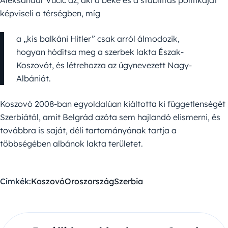
képviseli a térségben, míg
a „kis balkáni Hitler” csak arról álmodozik,
hogyan hódítsa meg a szerbek lakta Észak-
Koszovót, és létrehozza az úgynevezett Nagy-
Albániát.
Koszovó 2008-ban egyoldalúan kiáltotta ki függetlenségét
Szerbiától, amit Belgrád azóta sem hajlandó elismerni, és
továbbra is saját, déli tartományának tartja a
többségében albánok lakta területet.
Címkék:
Koszovó
Oroszország
Szerbia