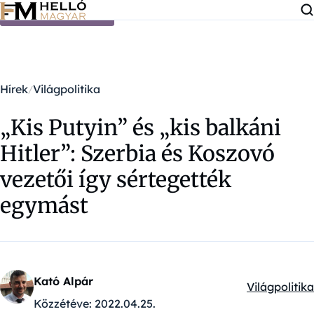
Ugrás a tartalomra
Hírek
Világpolitika
„Kis Putyin” és „kis balkáni
Hitler”: Szerbia és Koszovó
vezetői így sértegették
egymást
Kató Alpár
Világpolitika
Kategóriák:
Közzétéve:
2022.04.25.