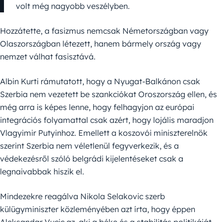
volt még nagyobb veszélyben.
Hozzátette, a fasizmus nemcsak Németországban vagy
Olaszországban létezett, hanem bármely ország vagy
nemzet válhat fasisztává.
Albin Kurti rámutatott, hogy a Nyugat-Balkánon csak
Szerbia nem vezetett be szankciókat Oroszország ellen, és
még arra is képes lenne, hogy felhagyjon az európai
integrációs folyamattal csak azért, hogy lojális maradjon
Vlagyimir Putyinhoz. Emellett a koszovói miniszterelnök
szerint Szerbia nem véletlenül fegyverkezik, és a
védekezésről szóló belgrádi kijelentéseket csak a
legnaivabbak hiszik el.
Mindezekre reagálva Nikola Selakovic szerb
külügyminiszter közleményében azt írta, hogy éppen
Aleksandar Vucic az, aki a béke és a stabilitás politikáját