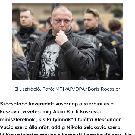
Illusztráció. Fotó: MTI/AP/DPA/Boris Roessler
Szócsatába keveredett vasárnap a szerbiai és a
koszovói vezetés: míg Albin Kurti koszovói
miniszterelnök „kis Putyinnak” titulálta Aleksandar
Vucic szerb államfőt, addig Nikola Selakovic szerb
külügyminiszter szerint a koszovói kormányfő egy „kis