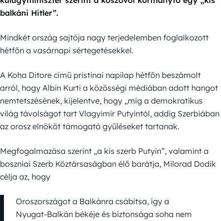
balkáni Hitler”.
Mindkét ország sajtója nagy terjedelemben foglalkozott
hétfőn a vasárnapi sértegetésekkel.
A Koha Ditore című pristinai napilap hétfőn beszámolt
arról, hogy Albin Kurti a közösségi médiában adott hangot
nemtetszésének, kijelentve, hogy „míg a demokratikus
világ távolságot tart Vlagyimir Putyintól, addig Szerbiában
az orosz elnököt támogató gyűléseket tartanak.
Megfogalmazása szerint „a kis szerb Putyin”, valamint a
boszniai Szerb Köztársaságban élő barátja, Milorad Dodik
célja az, hogy
Oroszországot a Balkánra csábítsa, így a
Nyugat-Balkán békéje és biztonsága soha nem