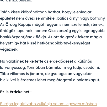
városi szóbeszéd.
Talán kissé kiábrándítóan hathat, hogy jelenleg az
épületet nem övezi semmiféle „baljós árny” vagy botrány.
Az Ördög Kapuja mögött ugyanis nem szellemek, rémek,
ördögök lapulnak, hanem Olaszország egyik legnagyobb
bankközpontjának fiókja. Az ott dolgozók fekete mágia
helyett így hát kissé hétköznapibb tevékenységet
végeznek.
Ha valakinek felkeltette az érdeklődését a különös
látványosság, Torinóban bármikor meg tudja csodálni.
Több villamos is jár arra, de gyalogosan vagy akár
biciklivel is érdemes lehet meglátogatni a palotakaput.
Ez is érdekelheti:
Európa legaktívabb vulkánja valami egészen másban