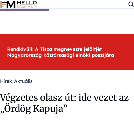
Ugrás a tartalomra
Rendkívüli: A Tisza megnevezte jelöltjét
Magyarország köztársasági elnöki posztjára
Hírek
Aktuális
Végzetes olasz út: ide vezet az
„Ördög Kapuja”