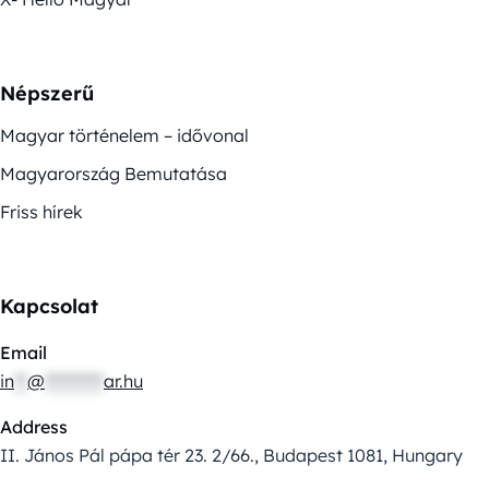
Népszerű
Magyar történelem – idővonal
Magyarország Bemutatása
Friss hírek
Kapcsolat
Email
in
**
@
*********
ar.hu
Address
II. János Pál pápa tér 23. 2/66., Budapest 1081, Hungary