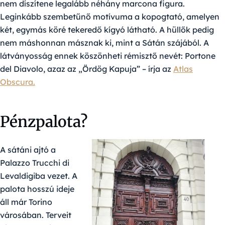
nem díszítene legalább néhány marcona figura.
Leginkább szembetűnő motívuma a kopogtató, amelyen
két, egymás köré tekeredő kígyó látható. A hüllők pedig
nem máshonnan másznak ki, mint a Sátán szájából. A
látványosság ennek köszönheti rémisztő nevét: Portone
del Diavolo, azaz az „Ördög Kapuja” – írja az
Atlas
Obscura.
Pénzpalota?
A sátáni ajtó a
Palazzo Trucchi di
Levaldigiba vezet. A
palota hosszú ideje
áll már Torino
városában. Terveit