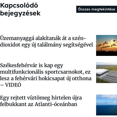
Kapcsolódó
Összes megtekintése
bejegyzések
Üzemanyaggá alakítanák át a szén-
dioxidot egy új találmány segítségével
Székesfehérvár is kap egy
multifunkcionális sportcsarnokot, ez
lesz a fehérvári hokicsapat új otthona
– VIDEÓ
Egy rejtett víztömeg hirtelen újra
felbukkant az Atlanti-óceánban