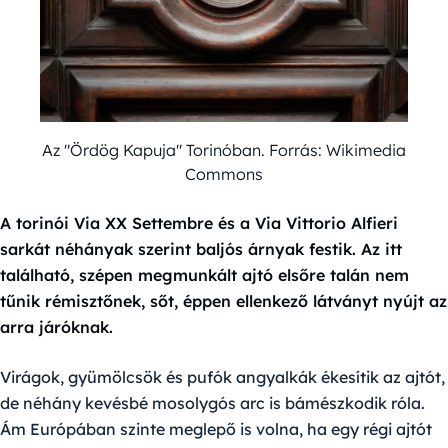
Az "Ördög Kapuja" Torinóban. Forrás: Wikimedia
Commons
A torinói Via XX Settembre és a Via Vittorio Alfieri
sarkát néhányak szerint baljós árnyak festik. Az itt
található, szépen megmunkált ajtó elsőre talán nem
tűnik rémisztőnek, sőt, éppen ellenkező látványt nyújt az
arra járóknak.
Virágok, gyümölcsök és pufók angyalkák ékesítik az ajtót,
de néhány kevésbé mosolygós arc is bámészkodik róla.
Ám Európában szinte meglepő is volna, ha egy régi ajtót