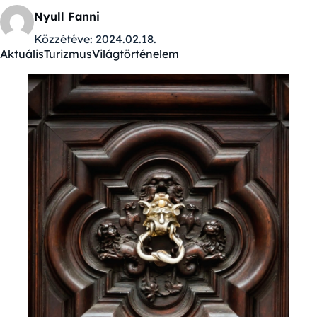
Nyull Fanni
Közzétéve:
2024.02.18.
Aktuális
Turizmus
Világtörténelem
Kategóriák: