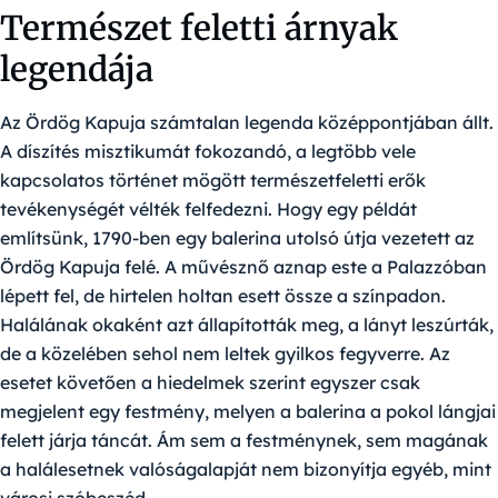
Természet feletti árnyak
legendája
Az Ördög Kapuja számtalan legenda középpontjában állt.
A díszítés misztikumát fokozandó, a legtöbb vele
kapcsolatos történet mögött természetfeletti erők
tevékenységét vélték felfedezni. Hogy egy példát
említsünk, 1790-ben egy balerina utolsó útja vezetett az
Ördög Kapuja felé. A művésznő aznap este a Palazzóban
lépett fel, de hirtelen holtan esett össze a színpadon.
Halálának okaként azt állapították meg, a lányt leszúrták,
de a közelében sehol nem leltek gyilkos fegyverre. Az
esetet követően a hiedelmek szerint egyszer csak
megjelent egy festmény, melyen a balerina a pokol lángjai
felett járja táncát. Ám sem a festménynek, sem magának
a halálesetnek valóságalapját nem bizonyítja egyéb, mint