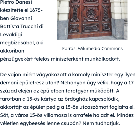
Pietro Danesi
készítette el 1675-
ben Giovanni
Battista Trucchi di
Levaldigi
megbízásából, aki
Forrás: Wikimedia Commons
akkoriban
pénzügyekért felelős miniszterként munkálkodott.
De vajon miért vágyakozott a komoly miniszter egy ilyen
démoni épületrész után? Néhányan úgy vélik, hogy a 17.
század elején az épületben tarotgyár működött. A
tarotban a 15-ös kártya az ördöghöz kapcsolódik,
akkortájt az épület pedig a 15-ös utcaszámot foglalta el.
Sőt, a város 15-ös villamosa is arrafele haladt el. Mindez
véletlen egybeesés lenne csupán? Nem tudhatjuk.