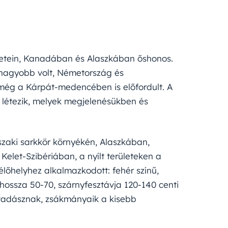
letein, Kanadában és Alaszkában őshonos.
 nagyobb volt, Németország és
 még a Kárpát-medencében is előfordult. A
 létezik, melyek megjelenésükben és
szaki sarkkör környékén, Alaszkában,
let-Szibériában, a nyílt területeken a
 élőhelyhez alkalmazkodott: fehér színű,
ek hossza 50-70, szárnyfesztávja 120-140 centi
 vadásznak, zsákmányaik a kisebb