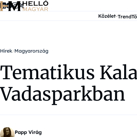
Ugrás a tartalomra
Közélet
Trend
Tö
Hírek
Magyarország
Tematikus Kala
Vadasparkban
Papp Virág