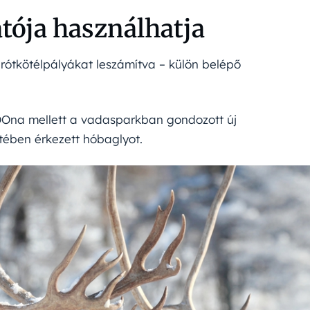
atója használhatja
rótkötélpályákat leszámítva – külön belépő
Ona mellett a vadasparkban gondozott új
tében érkezett hóbaglyot.