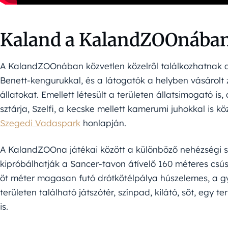
Kaland a KalandZOOnába
A KalandZOOnában közvetlen közelről találkozhatnak
Benett-kengurukkal, és a látogatók a helyben vásárolt
állatokat. Emellett létesült a területen állatsimogató 
sztárja, Szelfi, a kecske mellett kamerumi juhokkal is kö
Szegedi Vadaspark
honlapján.
A KalandZOOna játékai között a különböző nehézségi s
kipróbálhatják a Sancer-tavon átívelő 160 méteres csúsz
öt méter magasan futó drótkötélpálya húszelemes, a gy
területen található játszótér, színpad, kilátó, sőt, eg
is.