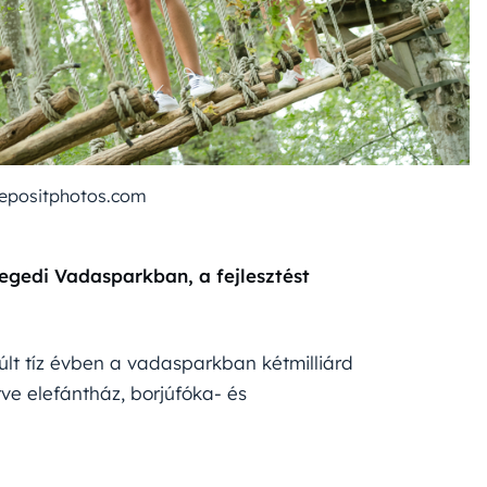
depositphotos.com
gedi Vadasparkban, a fejlesztést
lt tíz évben a vadasparkban kétmilliárd
letve elefántház, borjúfóka- és