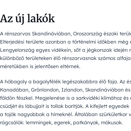
Az új lakók
A rénszarvas Skandináviában, Oroszország északi terü
Elterjedési területe azonban a történelmi időkben még
Lengyelország egyes vidékein, sőt a jégkorszak idején
különböző területeken élő rénszarvasnak számos alfaja
méretükben is jelentősen eltérnek.
A hóbagoly a bagolyfélék legészakabbra élő faja. Az é
Kanadában, Grönlandon, Izlandon, Skandináviában és Ke
földön fészkel. Megjelenése is a sarkvidéki klímához és
csüdjét és lábujjait is tollak borítják. A kifejlett egyed
a tojók nagyobbak a hímeknél. Általában szürkületkor
rágcsálók: lemmingek, egerek, patkányok, mókusok.