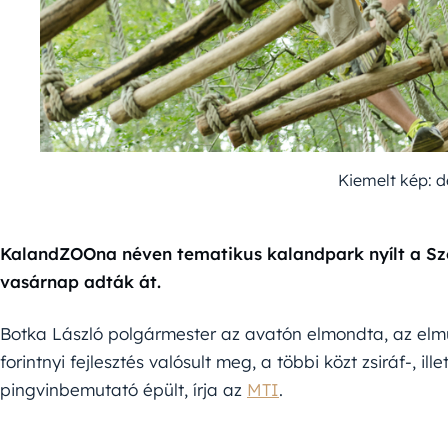
Kiemelt kép: 
KalandZOOna néven tematikus kalandpark nyílt a Sze
vasárnap adták át.
Botka László polgármester az avatón elmondta, az elmú
forintnyi fejlesztés valósult meg, a többi közt zsiráf-, il
pingvinbemutató épült, írja az
MTI
.