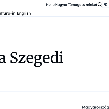
HelloMagyar
Támogass minket
ultúra
in English
a Szegedi
Magyarország