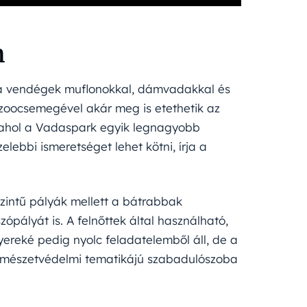
n
 a vendégek muflonokkal, dámvadakkal és
 zoocsemegével akár meg is etethetik az
is, ahol a Vadaspark egyik legnagyobb
zelebbi ismeretséget lehet kötni, írja a
zintű pályák mellett a bátrabbak
ópályát is. A felnőttek által használható,
ereké pedig nyolc feladatelemből áll, de a
y természetvédelmi tematikájú szabadulószoba