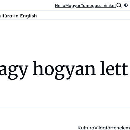
HelloMagyar
Támogass minket
ultúra
in English
agy hogyan lett
Kultúra
Világtörténelem