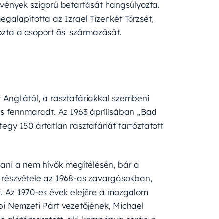
örvények szigorú betartását hangsúlyozta.
alapította az Izrael Tizenkét Törzsét,
ozta a csoport ősi származását.
Angliától, a rasztafáriakkal szembeni
s fennmaradt. Az 1963 áprilisában „Bad
egy 150 ártatlan rasztafáriát tartóztatott
vítani a nem hívők megítélésén, bár a
ak részvétele az 1968-as zavargásokban,
ki. Az 1970-es évek elejére a mozgalom
i Nemzeti Párt vezetőjének, Michael