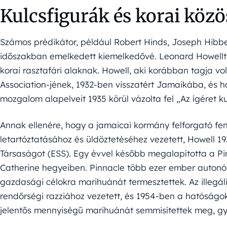
Kulcsfigurák és korai köz
Számos prédikátor, például Robert Hinds, Joseph Hibbe
időszakban emelkedett kiemelkedővé. Leonard Howellt
korai rasztafári alaknak. Howell, aki korábban tagja 
Association-jének, 1932-ben visszatért Jamaikába, és 
mozgalom alapelveit 1935 körül vázolta fel „Az ígéret 
Annak ellenére, hogy a jamaicai kormány felforgató fe
letartóztatásához és üldöztetéséhez vezetett, Howell 1
Társaságot (ESS). Egy évvel később megalapította a Pi
Catherine hegyeiben. Pinnacle több ezer ember autonóm 
gazdasági célokra marihuánát termesztettek. Az illegá
rendőrségi razziához vezetett, és 1954-ben a hatóságok 
jelentős mennyiségű marihuánát semmisítettek meg, gya