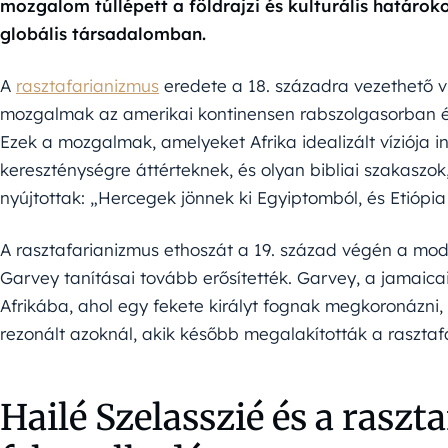
mozgalom túllépett a földrajzi és kulturális határok
globális társadalomban.
A
rasztafarianizmus
eredete a 18. századra vezethető v
mozgalmak az amerikai kontinensen rabszolgasorban élő
Ezek a mozgalmak, amelyeket Afrika idealizált víziója i
kereszténységre áttérteknek, és olyan bibliai szakaszok, m
nyújtottak: „Hercegek jönnek ki Egyiptomból, és Etiópia
A rasztafarianizmus ethoszát a 19. század végén a mo
Garvey tanításai tovább erősítették. Garvey, a jamaicai 
Afrikába, ahol egy fekete királyt fognak megkoronázni,
rezonált azoknál, akik később megalakították a raszta
Hailé Szelasszié és a rasz