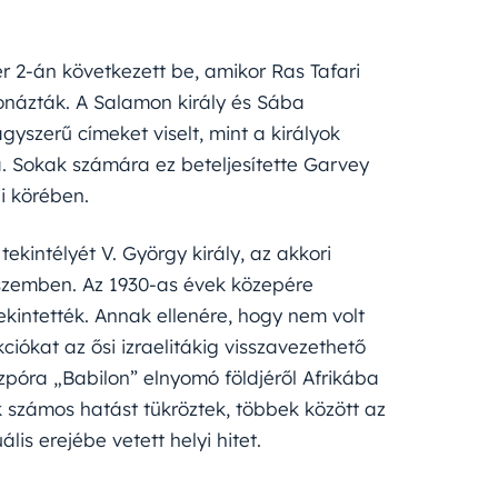
r 2-án következett be, amikor Ras Tafari
ronázták. A Salamon király és Sába
gyszerű címeket viselt, mint a királyok
a. Sokak számára ez beteljesítette Garvey
ei körében.
ekintélyét V. György király, az akkori
 szemben. Az 1930-as évek közepére
tekintették. Annak ellenére, hogy nem volt
ciókat az ősi izraelitákig visszavezethető
zpóra „Babilon” elnyomó földjéről Afrikába
k számos hatást tükröztek, többek között az
is erejébe vetett helyi hitet.