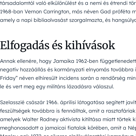
társadalomtól való elkülönülést és a nemi és étrendi t
1968-ban Vernon Carrington, más néven Gad próféta meg
amely a napi bibliaolvasást szorgalmazta, és hangsúly
Elfogadás és kihívások
Annak ellenére, hogy Jamaika 1962-ben függetlenedett 
negatív hozzáállás és kormányzati elnyomás továbbra i
Friday” néven elhíresült incidens során a rendőrség mint
le és vert meg egy militáns lázadásra válaszul.
Szelasszié császár 1966. áprilisi látogatása segített ja
feszültségek továbbra is fennálltak, amit a rasztafári
amelyek Walter Rodney aktivista kitiltása miatt törtek 
meghonosodott a jamaicai fiatalok körében, amit a Nép