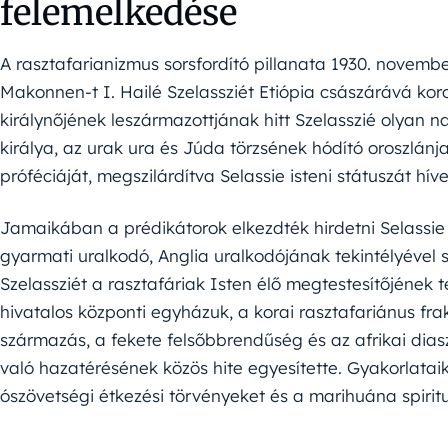
felemelkedése
A rasztafarianizmus sorsfordító pillanata 1930. novembe
Makonnen-t I. Hailé Szelassziét Etiópia császárává ko
királynőjének leszármazottjának hitt Szelasszié olyan na
királya, az urak ura és Júda törzsének hódító oroszlánj
próféciáját, megszilárdítva Selassie isteni státuszát hív
Jamaikában a prédikátorok elkezdték hirdetni Selassie t
gyarmati uralkodó, Anglia uralkodójának tekintélyével
Szelassziét a rasztafáriak Isten élő megtestesítőjének 
hivatalos központi egyházuk, a korai rasztafariánus frak
származás, a fekete felsőbbrendűség és az afrikai dias
való hazatérésének közös hite egyesítette. Gyakorlatai
ószövetségi étkezési törvényeket és a marihuána spirituál