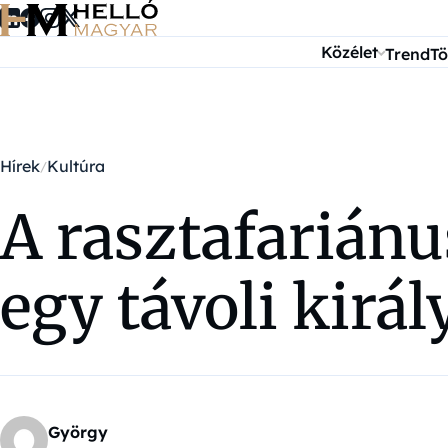
Ugrás a tartalomra
Közélet
Trend
Tö
Hírek
Kultúra
A rasztafarián
egy távoli királ
György