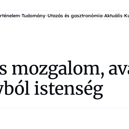
rténelem
Tudomány
Utazás és gasztronómia
Aktuális
K
us mozgalom, av
yból istenség