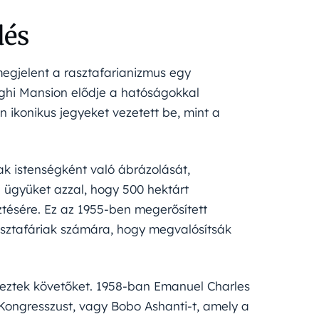
dés
gjelent a rasztafarianizmus egy
nghi Mansion elődje a hatóságokkal
n ikonikus jegyeket vezetett be, mint a
iak istenségként való ábrázolását,
 ügyüket azzal, hogy 500 hektárt
tésére. Ez az 1955-ben megerősített
asztafáriak számára, hogy megvalósítsák
reztek követőket. 1958-ban Emanuel Charles
Kongresszust, vagy Bobo Ashanti-t, amely a