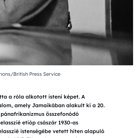
ns/British Press Service
ta a róla alkotott isteni képet. A
galom, amely Jamaikában alakult ki a 20.
a pánafrikanizmus összefonódó
zelasszié etióp császár 1930-as
asszié istenségébe vetett hiten alapuló