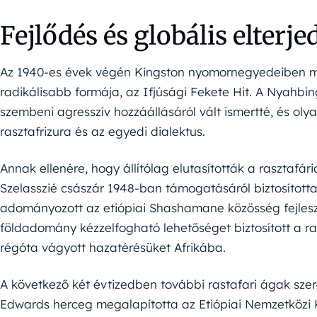
Fejlődés és globális elterje
Az 1940-es évek végén Kingston nyomornegyedeiben me
radikálisabb formája, az Ifjúsági Fekete Hit. A Nyahbi
szembeni agresszív hozzáállásáról vált ismertté, és olya
rasztafrizura és az egyedi dialektus.
Annak ellenére, hogy állítólag elutasították a rasztafár
Szelasszié császár 1948-ban támogatásáról biztosította
adományozott az etiópiai Shashamane közösség fejlesz
földadomány kézzelfogható lehetőséget biztosított a r
régóta vágyott hazatérésüket Afrikába.
A következő két évtizedben további rastafari ágak sze
Edwards herceg megalapította az Etiópiai Nemzetközi 