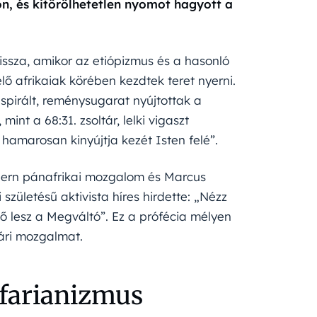
on, és kitörölhetetlen nyomot hagyott a
issza, amikor az etiópizmus és a hasonló
 afrikaiak körében kezdtek teret nyerni.
nspirált, reménysugarat nyújtottak a
int a 68:31. zsoltár, lelki vigaszt
 hamarosan kinyújtja kezét Isten felé”.
dern pánafrikai mozgalom és Marcus
születésű aktivista híres hirdette: „Nézz
 ő lesz a Megváltó”. Ez a prófécia mélyen
fári mozgalmat.
tafarianizmus