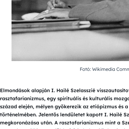
Fotó: Wikimedia Commo
Elmondások alapján I. Hailé Szelasszié visszautasítot
rasztafarianizmus, egy spirituális és kulturális moz
század elején, mélyen gyökerezik az etiópizmus és 
történelmében. Jelentős lendületet kapott I. Hailé S
megkoronázása után. A rasztafarianizmus mint a Szel