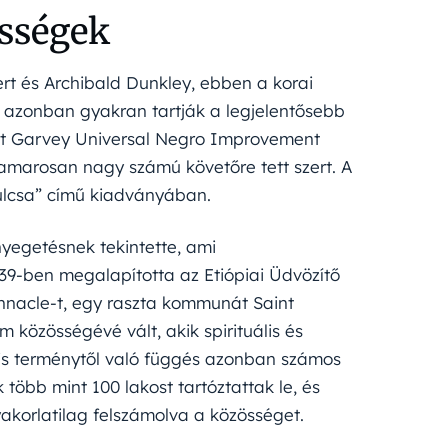
össégek
rt és Archibald Dunkley, ebben a korai
 azonban gyakran tartják a legjelentősebb
volt Garvey Universal Negro Improvement
hamarosan nagy számú követőre tett szert. A
kulcsa” című kiadványában.
nyegetésnek tekintette, ami
939-ben megalapította az Etiópiai Üdvözítő
nnacle-t, egy raszta kommunát Saint
közösségévé vált, akik spirituális és
lis terménytől való függés azonban számos
több mint 100 lakost tartóztattak le, és
korlatilag felszámolva a közösséget.